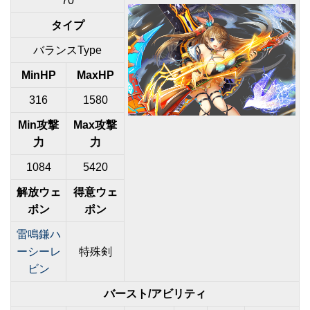
70
タイプ
バランスType
MinHP
MaxHP
316
1580
Min攻撃
Max攻撃
力
力
1084
5420
解放ウェ
得意ウェ
ポン
ポン
雷鳴鎌ハ
ーシーレ
特殊剣
ビン
バースト/アビリティ