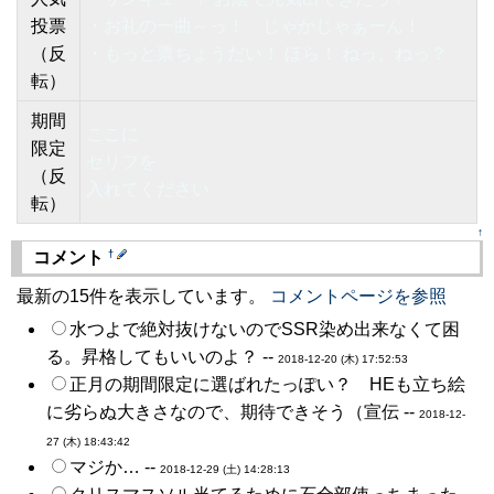
投票
・お礼の一曲～っ！ じゃかじゃぁーん！
（反
・もっと票ちょうだい！ ほら！ ねっ、ねっ？
転）
期間
ここに
限定
セリフを
（反
入れてください
転）
↑
†
コメント
最新の15件を表示しています。
コメントページを参照
水つよで絶対抜けないのでSSR染め出来なくて困
る。昇格してもいいのよ？ --
2018-12-20 (木) 17:52:53
正月の期間限定に選ばれたっぽい？ HEも立ち絵
に劣らぬ大きさなので、期待できそう（宣伝 --
2018-12-
27 (木) 18:43:42
マジか… --
2018-12-29 (土) 14:28:13