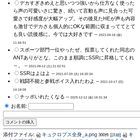
デカすぎきめえと思いつつ強いから仕方なく使った
ら声の可愛いさに驚き、続いて言動も声に見合った可
愛さで好感度が大幅アップ。その後見たHEが声も内容
も激甘でデカさも個人的にOKな範囲に収まっててとて
も良い読後感に。今では大好きです --
2021-04-16 (金)
11:44:51
スポーツ部門一位やったぜ、投票してくれた同志の
ANTありがとな。このまま順調にSSRに昇格してくれ
～。 --
2021-06-12 (土) 21:02:51
SSRはよはよ --
2021-07-20 (火) 19:30:34
戦闘不能と参戦ボイス入れたわよ --
2021-10-17 (日)
14:19:06
チッポいれたくなる --
2025-12-12 (金) 16:31:34
お名前:
添付ファイル:
キュクロプス全身_a.png
キ
300件
[
詳細
]