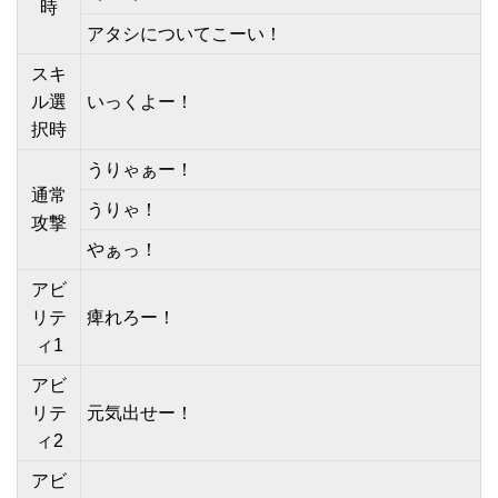
時
アタシについてこーい！
スキ
ル選
いっくよー！
択時
うりゃぁー！
通常
うりゃ！
攻撃
やぁっ！
アビ
リテ
痺れろー！
ィ1
アビ
リテ
元気出せー！
ィ2
アビ