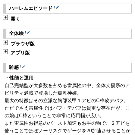
↑
†
ハーレムエピソード
+
開く
↑
†
全体絵
+
ブラウザ版
+
アプリ版
↑
†
雑感
・性能と運用
自己完結型が大多数を占める雷属性の中、全体支援系のア
ビリティ満載で登場した爆乳神姫。
最大の特徴は
その立派な胸部装甲
１アビのC枠攻デバフ。
ただでさえ雷属性ではバフ・デバフは貴重な存在だが、こ
の娘はC枠ということで非常に応用幅が広い。
また雷属性お得意のバースト加速もお手の物で、２アビを
使うことでほぼノーリスクでゲージを20加速させることが