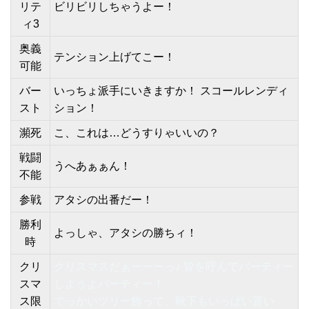
リテ
ビリビリしちゃうよー！
ィ3
奥義
テンション上げてこー！
可能
バー
いっちょ派手にいきますか！ スコールレンディ
スト
ション！
瀕死
こ、これは…どうすりゃいいの？
戦闘
うへあぁぁん！
不能
参戦
アタシの出番だー！
勝利
よっしゃ、アタシの勝ちィ！
時
クリ
クリスマスだぁーーーっ♪ 皆を呼んでパーティー
スマ
しようよパーティー！
ス限
でっかいツリー飾って、靴下もいっぱい置い