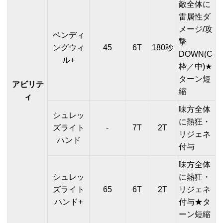
敵全体に
雷属性ダ
メージ/攻
ベンディ
撃
ングウィ
45
6T
180秒
DOWN(C
ル+
枠／中)★
ターン短
アビリテ
縮
ィ
味方全体
シュレッ
に熱狂・
ズライト
-
7T
2T
リジェネ
ハンド
付与
味方全体
シュレッ
に熱狂・
ズライト
65
6T
2T
リジェネ
ハンド+
付与★タ
ーン短縮