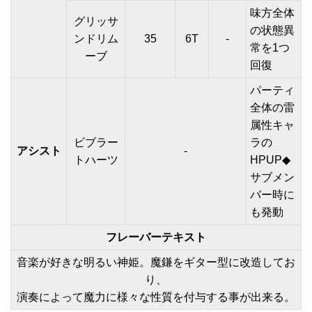
味方全体
グリッサ
の状態異
ンドリム
35
6T
-
常を1つ
ーブ
回復
パーティ
全体の雷
属性キャ
ビブラー
ラの
アシスト
-
トハーツ
HPUP◆
サブメン
バー時に
も発動
フレーバーテキスト
音楽が好きな明るい神姫。魔鎌をギター型に改造してお
り、
演奏によって魔力に様々な性質を付与する事が出来る。