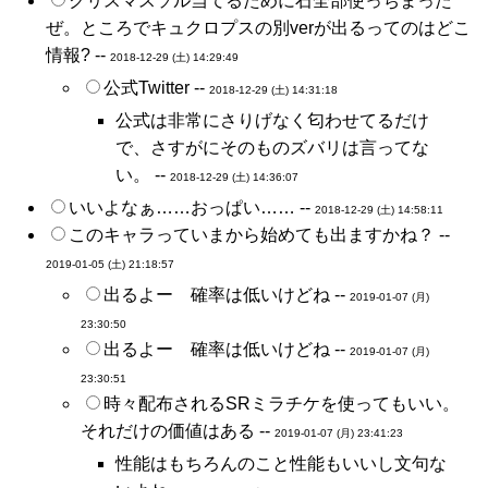
クリスマスソル当てるために石全部使っちまった
ぜ。ところでキュクロプスの別verが出るってのはどこ
情報? --
2018-12-29 (土) 14:29:49
公式Twitter --
2018-12-29 (土) 14:31:18
公式は非常にさりげなく匂わせてるだけ
で、さすがにそのものズバリは言ってな
い。 --
2018-12-29 (土) 14:36:07
いいよなぁ……おっぱい…… --
2018-12-29 (土) 14:58:11
このキャラっていまから始めても出ますかね？ --
2019-01-05 (土) 21:18:57
出るよー 確率は低いけどね --
2019-01-07 (月)
23:30:50
出るよー 確率は低いけどね --
2019-01-07 (月)
23:30:51
時々配布されるSRミラチケを使ってもいい。
それだけの価値はある --
2019-01-07 (月) 23:41:23
性能はもちろんのこと性能もいいし文句な