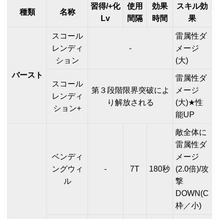
習得/+化
使用
効果
スキル効
種類
名称
Lv
間隔
時間
果
スコール
雷属性ダ
レンディ
-
メージ
ション
(大)
バースト
雷属性ダ
スコール
第３段階限界突破によ
メージ
レンディ
り解放される
(大)★性
ション+
能UP
敵全体に
雷属性ダ
ベンディ
メージ
ングウィ
-
7T
180秒
(2.0倍)/攻
ル
撃
DOWN(C
枠／小)