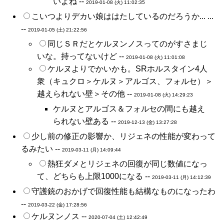
いよね --
2019-01-08 (火) 11:02:35
こいつよりデカい娘ははたしているのだろうか... ...
--
2019-01-05 (土) 21:22:56
同じＳＲだとケルヌンノスってのがすさまじ
いな。持ってないけど --
2019-01-08 (火) 11:01:08
ケルヌよりでかいかも。SRホルスタイン4人
衆（キュクロ＞ケルヌ＞アルゴス、フォルセ）＞
越えられない壁＞その他 --
2019-01-08 (火) 14:29:23
ケルヌとアルゴス＆フォルセの間にも越え
られない壁ある --
2019-12-13 (金) 13:27:28
少し前の修正の影響か、リジェネの性能が変わって
るみたい --
2019-03-11 (月) 14:09:44
熱狂ダメとリジェネの回復が同じ数値になっ
て、どちらも上限1000になる --
2019-03-11 (月) 14:12:39
守護銃のおかげで回復性能も結構なものになったわ
--
2019-03-22 (金) 17:28:56
ケルヌンノス --
2020-07-04 (土) 12:42:49