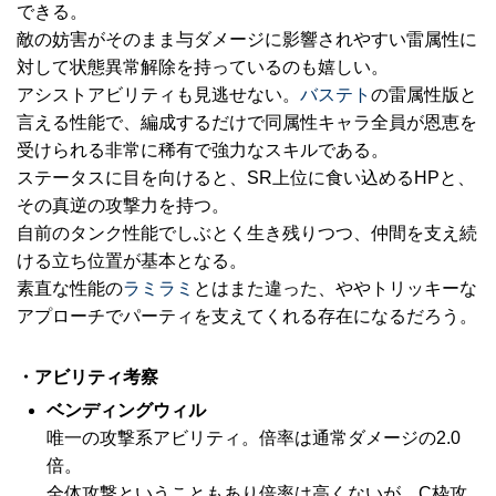
できる。
敵の妨害がそのまま与ダメージに影響されやすい雷属性に
対して状態異常解除を持っているのも嬉しい。
アシストアビリティも見逃せない。
バステト
の雷属性版と
言える性能で、編成するだけで同属性キャラ全員が恩恵を
受けられる非常に稀有で強力なスキルである。
ステータスに目を向けると、SR上位に食い込めるHPと、
その真逆の攻撃力を持つ。
自前のタンク性能でしぶとく生き残りつつ、仲間を支え続
ける立ち位置が基本となる。
素直な性能の
ラミラミ
とはまた違った、ややトリッキーな
アプローチでパーティを支えてくれる存在になるだろう。
・アビリティ考察
ベンディングウィル
唯一の攻撃系アビリティ。倍率は通常ダメージの2.0
倍。
全体攻撃ということもあり倍率は高くないが、C枠攻