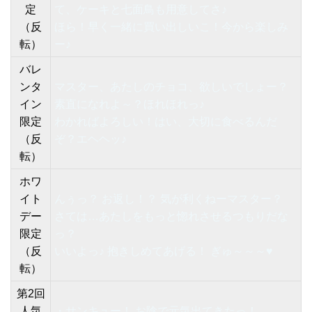
定
て、ケーキと七面鳥も用意してさ♪
（反
ほら！早く一緒に買い出しいこ！今から楽しみ
転）
ー♪
バレ
ンタ
マスター、あたしのチョコ、欲しいでしょー？
イン
素直になれよ～？ほれほれっ♪
限定
わかればよろしい！はい、大切に食べるんだ
（反
ぞ？エヘヘッ♪
転）
ホワ
イト
んぅっ？ お返し！？ 気が利くねーマスター？
デー
さては…あたしをもっと惚れさせるつもりだな
限定
っ？
（反
いいよっ♪ 抱きしめてあげる！ ぎゅ～～～♥
転）
第2回
人気
・サンキュー！ お陰で元気出てきたっ！