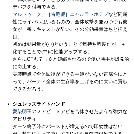
デバフを付与できる。
マルドゥーク
、
［雷艶聖］ニャルラトホテプ
など同属
性にライバルはいるものの、全体攻撃を兼ねつつも彼
女が一番リキャストが早い。その分効果量はちと抑え
目。
初めは効果量が(小)ということで気持ち程度だが、＋
化することで(中)に性能アップする。
さらにCTも７→６と短縮されるので使い勝手が爆発的
に向上する。
実装時点で全体回復ができる神姫がいない雷属性にと
って、パーティ全体の生存率を上げるのに大いに貢献
できるだろう。
シュレッズライトハンド
愛染明王
の２アビ、３アビを合体させたような強力な
アビリティ。
ターン終了時にバーストが増えるので即効性はない
が、熱狂によって発生するDoTを自前で相殺できる。