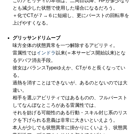
このアビリティの本領は、二周目以降、HPが多少なり
とも減少した状態で使用した場合になるだろう。
＋化でCTが７→６に短縮し、更にバーストの回転率を
上げやすくなる。
グリッサンドリムーブ
味方全体の状態異常を一つ解除するアビリティ。
雷属性では
インドラ
以来(＝本サービス開始以来)とな
るデバフ消去手段。
彼女はバランスTypeゆえか、CTが６と長くなってい
る。
過熱を消すことはできないが、あるのとないのでは大
違い。
相手を選ぶアビリティではあるものの、フルバースト
してなんぼなところがある雷属性では、
それを妨げる可能性のある行動・スキル封じ系のリス
クを下げられる意義は非常に大きいといえよう。
本人が少しでも状態異常に掛かりにくいよう、状態異