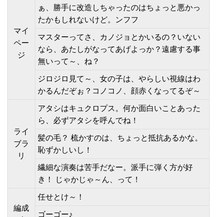
ぁ、勝手に改造しちゃったのはちょっと悪かっ
たかもしれないけど。ンフフ
マイ
マスターってさ、カノジョとかいるの？いない
ペー
なら、あたしがなってあげよっか？遠慮する事
ジ
無いって～、ね？
ジロジロ見て～、女の子は、やらしい視線はわ
かるんだぞぉ？コノコノ、顔赤くなってるぞ～
アタシはキュクロプス。何か面白いことあった
ら、必ずアタシを呼んでね！
ライ
髪の毛？ 梳かすのは、ちょっと抵抗あるかな。
ブラ
恥ずかしいし！
リ
繊細な演奏は苦手だなー。派手に弾く方が好
き！ じゃかじゃ～ん、って！
任せとけ～！
編成
ゴーゴー♪