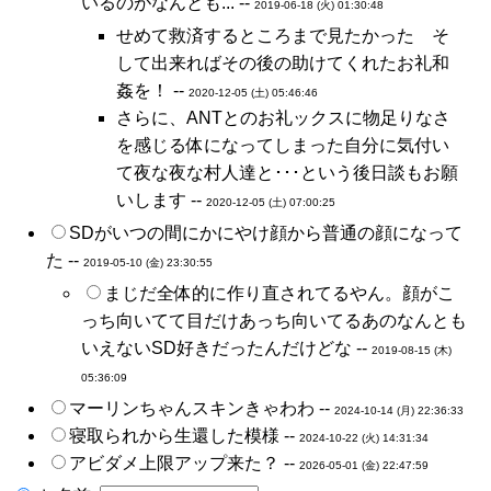
いるのがなんとも... --
2019-06-18 (火) 01:30:48
せめて救済するところまで見たかった そ
して出来ればその後の助けてくれたお礼和
姦を！ --
2020-12-05 (土) 05:46:46
さらに、ANTとのお礼ックスに物足りなさ
を感じる体になってしまった自分に気付い
て夜な夜な村人達と･･･という後日談もお願
いします --
2020-12-05 (土) 07:00:25
SDがいつの間にかにやけ顔から普通の顔になって
た --
2019-05-10 (金) 23:30:55
まじだ全体的に作り直されてるやん。顔がこ
っち向いてて目だけあっち向いてるあのなんとも
いえないSD好きだったんだけどな --
2019-08-15 (木)
05:36:09
マーリンちゃんスキンきゃわわ --
2024-10-14 (月) 22:36:33
寝取られから生還した模様 --
2024-10-22 (火) 14:31:34
アビダメ上限アップ来た？ --
2026-05-01 (金) 22:47:59