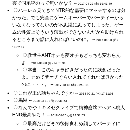
霊で同系統のって無いかな？ --
2017-04-22 (土) 16:41:49
ハーレム見てきてNTR的な需要にマッチするのは分
かった。でも完全にゲームオーバーでパーティーから
いなくなってないのが不思議に思ってしまった。ゲー
ムの性質上そういう演出ができないんだから助けられ
るところまで話に入れればいいのに。 --
2017-08-28 (月)
14:02:47
救世主ANTオチも夢オチもどっちも変わらん
よ --
2017-08-28 (月) 14:05:34
本当、このキャラ好きだったのに残念だった
よ。せめて夢オチぐらい入れてくれれば良かった
のに・・・。 --
2017-10-18 (水) 21:50:11
これが王の話ちゃんですか --
2018-02-21 (水) 17:11:03
馬琳 --
2018-03-19 (月) 00:31:53
なんでや！キメセクレイプで精神崩壊アへアへ廃人
END最高やろ！ --
2018-08-20 (月) 19:51:55
最高だけどその後何食わぬ顔してパーティに