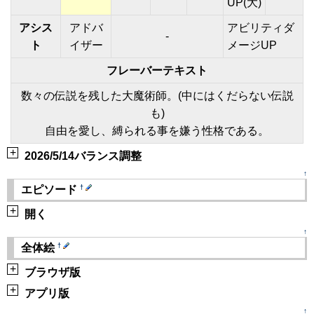
UP(大)
アシス
アドバ
アビリティダ
-
ト
イザー
メージUP
フレーバーテキスト
数々の伝説を残した大魔術師。(中にはくだらない伝説
も)
自由を愛し、縛られる事を嫌う性格である。
+
2026/5/14バランス調整
↑
†
エピソード
+
開く
↑
†
全体絵
+
ブラウザ版
+
アプリ版
↑