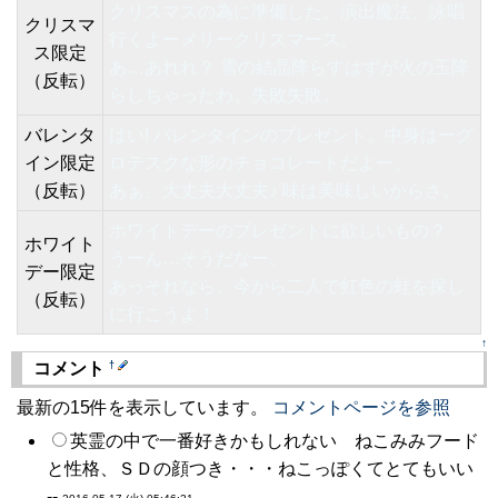
クリスマスの為に準備した、演出魔法、詠唱
クリスマ
行くよーメリークリスマース。
ス限定
あ…あれれ？ 雪の結晶降らすはずが火の玉降
（反転）
らしちゃったわ。失敗失敗。
バレンタ
はい! バレンタインのプレゼント。中身はーグ
イン限定
ロテスクな形のチョコレートだよー。
（反転）
あぁ、大丈夫大丈夫♪ 味は美味しいからさ。
ホワイトデーのプレゼントに欲しいもの？
ホワイト
うーん…そうだなー。
デー限定
あっそれなら、今から二人で虹色の蛙を探し
（反転）
に行こうよ！
↑
†
コメント
最新の15件を表示しています。
コメントページを参照
英霊の中で一番好きかもしれない ねこみみフード
と性格、ＳＤの顔つき・・・ねこっぽくてとてもいい
--