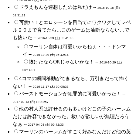
2016-05-17 (火) 05:46:21
ドラえもんを連想したのは私だけ --
2016-10-16 (日)
02:31:11
可愛い！とエロシーンを目当てにワクワクしてレベ
ル２０まで育てたら…このゲームは油断ならない…で
も抜いた --
2016-10-29 (土) 03:41:00
マーリン自体は可愛いからねぇ・・・ドンマ
イ --
2016-10-29 (土) 05:42:14
抜けたならOKじゃないかな！ --
2016-10-29 (土)
06:14:01
4コマの瞬間移動ができるなら、万引きだって怖く
ない！ --
2016-11-17 (木) 00:05:33
バーストモーションが犯罪的に可愛いかった！ --
2017-02-13 (月) 18:21:57
他の村人系は許せるのも多いけどこの子のハーレム
だけは許容できなかった。救いが欲しいが無理だろう
なぁ --
2017-04-08 (土) 00:42:33
マーリンのハーレムがすごく好みなんだけど他の英