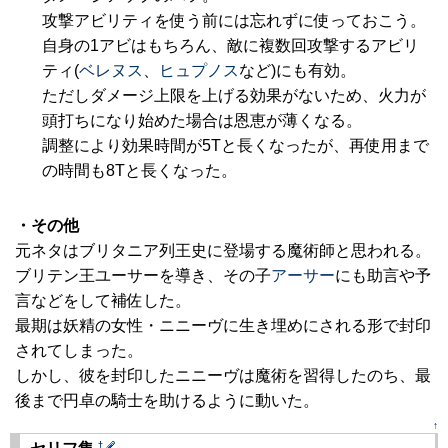
攻撃アビリティを使う前には忘れずに使っておこう。
自身の1アビはもちろん、敵に複数回攻撃するアビリ
ティ(
ベレヌス
、
ヒュプノス
など)にも有効。
ただしダメージ上限を上げる効果がないため、火力が
頭打ちになり始めた場合は恩恵が薄くなる。
調整により効果時間が5Tと長くなったが、再使用まで
の時間も8Tと長くなった。
・その他
元ネタはブリタニア列王史に登場する魔術師と思われる。
ブリテン王ユーサーを導き、その子
アーサー
にも助言や予
言などをして補佐した。
最期は妖精の女性・ニニーヴに生き埋めにされる形で封印
されてしまった。
しかし、彼を封印したニニーヴは魔術を習得したのち、最
後まで円卓の騎士を助けるように動いた。
↑
†