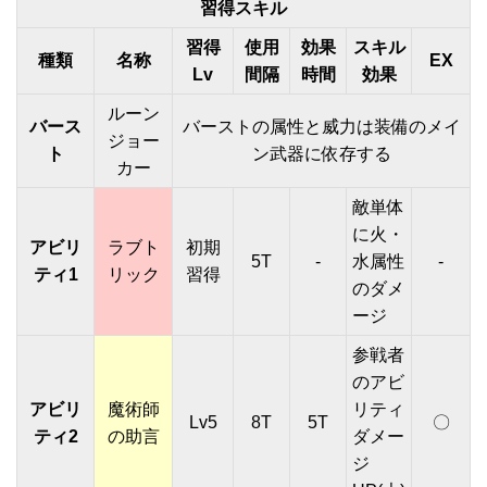
習得スキル
習得
使用
効果
スキル
種類
名称
EX
Lv
間隔
時間
効果
ルーン
バース
バーストの属性と威力は装備のメイ
ジョー
ト
ン武器に依存する
カー
敵単体
に火・
アビリ
ラブト
初期
5T
-
水属性
-
ティ1
リック
習得
のダメ
ージ
参戦者
のアビ
アビリ
魔術師
リティ
Lv5
8T
5T
〇
ティ2
の助言
ダメー
ジ