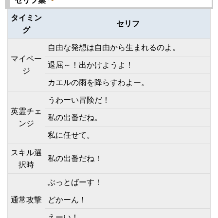
セリフ集
タイミン
セリフ
グ
自由な発想は自由から生まれるのよ。
マイペー
退屈～！出かけようよ！
ジ
カエルの雨を降らすわよー。
うわーい冒険だ！
英霊チェ
私の出番だね。
ンジ
私に任せて。
スキル選
私の出番だね！
択時
ぶっとばーす！
通常攻撃
どかーん！
えーい！