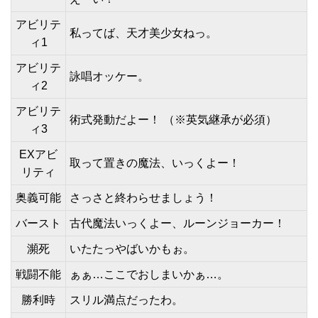
アビリテ
私ってば、天才美少女ねっ。
ィ1
アビリテ
詠唱オッケー。
ィ2
アビリテ
術式発動だよー！ （※英気継承が必須）
ィ3
EXアビ
取って置きの魔法、いっくよー！
リティ
奥義可能
さっさと終わらせましょう！
バースト
古代魔法いっくよー、ルーンジョーカー！
瀕死
いたたっやばいかもぉ。
戦闘不能
ぁぁ…ここでおしまいかぁ…。
勝利時
スリル満点だったわ。