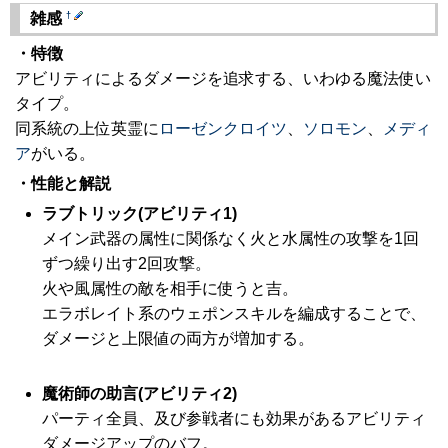
†
雑感
・特徴
アビリティによるダメージを追求する、いわゆる魔法使い
タイプ。
同系統の上位英霊に
ローゼンクロイツ
、
ソロモン
、
メディ
ア
がいる。
・性能と解説
ラブトリック(アビリティ1)
メイン武器の属性に関係なく火と水属性の攻撃を1回
ずつ繰り出す2回攻撃。
火や風属性の敵を相手に使うと吉。
エラボレイト系のウェポンスキルを編成することで、
ダメージと上限値の両方が増加する。
魔術師の助言(アビリティ2)
パーティ全員、及び参戦者にも効果があるアビリティ
ダメージアップのバフ。