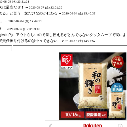
20-08-05 (水) 23:21:23
は最高だぜ！ --
2020-08-07 (金) 22:01:25
める』と言う一文だけなのがじわる --
2020-09-04 (金) 15:46:37
 --
2020-09-04 (金) 17:44:21
 --
2020-09-06 (日) 12:59:40
wiki的にアウトらしいので差し控えるがとんでもないクソ女ムーブで実によろ
で責任擦り付けるのは中々できない --
2021-10-16 (土) 14:27:57