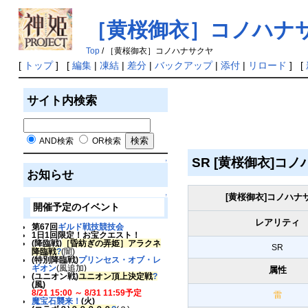
［黄桜御衣］コノハナ
Top
/ ［黄桜御衣］コノハナサクヤ
[
トップ
] [
編集
|
凍結
|
差分
|
バックアップ
|
添付
|
リロード
] [
サイト内検索
AND検索
OR検索
SR [黄桜御衣]コ
↑
お知らせ
[黄桜御衣]コノハナ
↑
開催予定のイベント
レアリティ
第67回
ギルド戦技競技会
1日1回限定！お宝クエスト！
(降臨戦)
［昏紡ぎの弄姫］アラクネ
SR
降臨戦
?
(闇)
(特別降臨戦)
プリンセス・オブ・レ
ギオン
(風追加)
属性
(ユニオン戦)
ユニオン頂上決定戦
?
(風)
8/21 15:00 ～ 8/31 11:59予定
雷
魔宝石襲来！
(火)