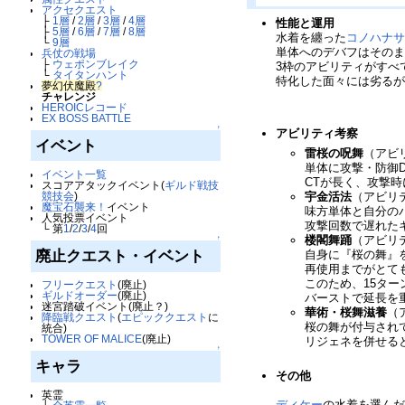
アクセクエスト
├
1層
/
2層
/
3層
/
4層
性能と運用
├
5層
/
6層
/
7層
/
8層
水着を纏った
コノハナ
└
9層
単体へのデバフはその
兵仗の戦場
├
ウェポンブレイク
3枠のアビリティがすべ
└
タイタンハント
特化した面々には劣る
夢幻伏魔殿
?
チャレンジ
HEROICレコード
EX BOSS BATTLE
↑
アビリティ考察
イベント
雷桜の呪舞
（アビ
単体に攻撃・防御DO
イベント一覧
CTが長く、攻撃
スコアアタックイベント(
ギルド戦技
宇金活法
（アビリ
競技会
)
魔宝石襲来！
イベント
味方単体と自分のバ
人気投票イベント
攻撃回数で遅れた
└ 第
1
/
2
/
3
/
4
回
楼閣舞踊
（アビリ
↑
廃止クエスト・イベント
自身に『桜の舞』
再使用までがとて
このため、15タ
フリークエスト
(廃止)
ギルドオーダー
(廃止)
バーストで延長を
迷宮踏破イベント(廃止？)
華術・桜舞滋養
（
降臨戦クエスト
(
エピッククエスト
に
桜の舞が付与され
統合)
TOWER OF MALICE
(廃止)
リジェネを併せる
↑
キャラ
その他
英霊
ディケー
の水着を選ん