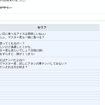
かがやく。
セリフ
い日に食べるアイスは美味しいねぇ♪
ふふ、マスター君も一緒に食べる？
塗ってくれるの～？
しいけど遠慮しとくかな、
ター君も見たいでしょ？日焼け跡♪
をずらすと…跡がくっきり♪
えばナンパだよねー
でマスター君、試しにアタシの事ナンパしてみない？
ナンされる方が好き？