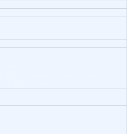
スマース！うふっ驚いた？マスター君を誘惑するためにずっと待ってたんだ～
屋で水着着て、ねっ♪
リサ見なかった？ホントは二人で驚かす計画だったんだけど…
子、また逃げたの！？
なったら探し出して絶対水着着せてやるー！
さい
さい