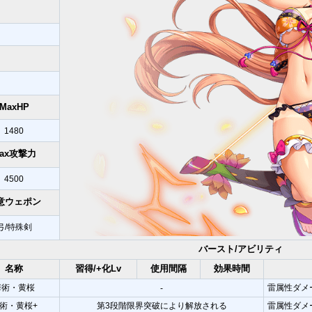
MaxHP
1480
ax攻撃力
4500
意ウェポン
弓/特殊剣
バースト/アビリティ
名称
習得/+化Lv
使用間隔
効果時間
華術・黄桜
雷属性ダメ
-
術・黄桜+
第3段階限界突破により解放される
雷属性ダメー