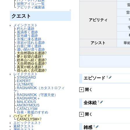
├
バフ・デバフ効果
├
状態アイコン一覧
└
アビリティ減衰値
↑
雷
クエスト
アビリティ
メインクエスト
├
朽ちた遺跡
├
風渦巻く遺跡
├
雷光纏う遺跡
├
氷塊に凍る遺跡
├
溶岩が流れる遺跡
アシスト
華
├
白亜に輝く遺跡
├
濃い闇が漂う遺跡
├
大自然萌ゆる遺跡
?
├
夢と欲望の遺跡
?
├
総本山へ続く遺跡
?
├
大自然萌ゆる遺跡
?
├
真実が眠る遺跡
?
└
揺らめく古代遺跡
?
レイドクエスト
├
STANDARD
†
エピソード
├
EXPERT
├
ULTIMATE
├
RAGNAROK（カタストロフィ
+
開く
ア）
├
RAGNAROK（守護天使）
├
RAGNAROK＋
├
MALICIOUS
†
全体絵
├
ANONYMOUS
├
CATACLYSM
└
自発・救援のすすめ
+
開く
ハイレイド
?
└
CATACLYSM+
?
エピッククエスト
素材クエスト
†
雑感
属性クエスト