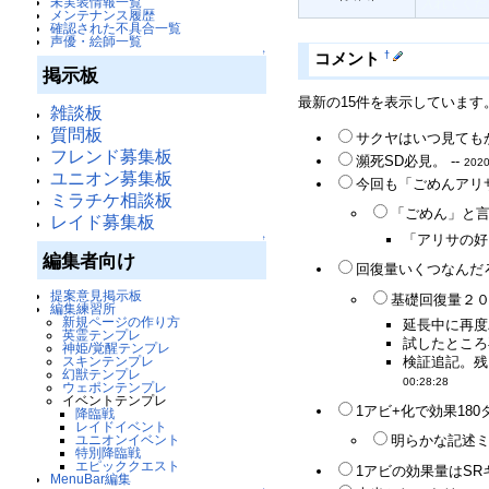
未実装情報一覧
入れてくだ
メンテナンス履歴
確認された不具合一覧
声優・絵師一覧
↑
†
コメント
掲示板
最新の15件を表示しています
雑談板
質問板
サクヤはいつ見てもか
フレンド募集板
瀕死SD必見。 --
2020
ユニオン募集板
今回も「ごめんアリサ
ミラチケ相談板
「ごめん」と言
レイド募集板
「アリサの好
↑
編集者向け
回復量いくつなんだろ
提案意見掲示板
基礎回復量２０
編集練習所
新規ページの作り方
延長中に再度
英霊テンプレ
試したところ
神姫/覚醒テンプレ
スキンテンプレ
検証追記。残
幻獣テンプレ
00:28:28
ウェポンテンプレ
イベントテンプレ
1アビ+化で効果180
降臨戦
レイドイベント
ユニオンイベント
明らかな記述ミ
特別降臨戦
エピッククエスト
1アビの効果量はSRキ
MenuBar編集