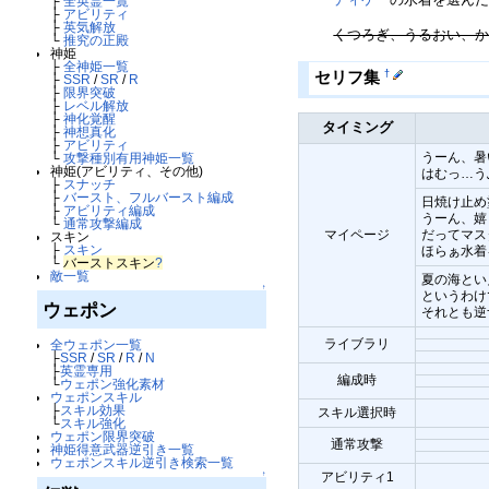
├
全英霊一覧
├
アビリティ
├
英気解放
くつろぎ、うるおい、
└
推究の正殿
神姫
├
全神姫一覧
†
セリフ集
├
SSR
/
SR
/
R
├
限界突破
├
レベル解放
├
神化覚醒
タイミング
├
神想真化
├
アビリティ
うーん、暑
└
攻撃種別有用神姫一覧
神姫(アビリティ、その他)
はむっ…う
├
スナッチ
├
バースト、フルバースト編成
日焼け止め
├
アビリティ編成
うーん、嬉
└
通常攻撃編成
マイページ
だってマス
スキン
├
スキン
ほらぁ水着
└
バーストスキン
?
敵一覧
夏の海とい
↑
というわけ
ウェポン
それとも逆
ライブラリ
全ウェポン一覧
├
SSR
/
SR
/
R
/
N
├
英霊専用
編成時
└
ウェポン強化素材
ウェポンスキル
├
スキル効果
スキル選択時
└
スキル強化
ウェポン限界突破
通常攻撃
神姫得意武器逆引き一覧
ウェポンスキル逆引き検索一覧
↑
アビリティ1