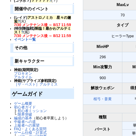
(コラボ？)
？？？？？
?
(？)
MaxLv
↑
開催中のイベント
70
(レイド)
アストロノミカ 星々の邂
逅
?
(火)
タイプ
7/30 メンテナンス後 ～ 8/17 11:59
(特別降臨戦)
降臨！最かわアルテミ
ス！
?
(風)
7/30 メンテナンス後 ～ 8/12 11:59
ヒーラーType
イベント一覧
↑
MinHP
その他
↑
296
新キャラクター
Min攻撃力
M
神姫(期間限定)
プロキオン
アルタイル
900
神姫(サプライズ参戦限定)
［ザ・ベスト］アルテミス
解放ウェポン
得
↑
ゲームガイド
桜弓・姜黄
ゲーム概要
初心者ガイド
├
初心者ミッション
└
限界突破
種類
編成の基本
（初心者卒業しよう）
中級者への道
上級者への展望
FAQ・よくある質問
バースト
ゲーム仕様・計算式
華