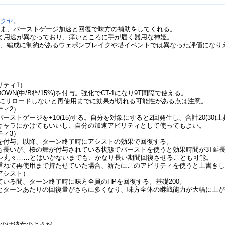
サクヤ
。
まま、バーストゲージ加速と回復で味方の補助をしてくれる。
て用途が異なっており、痒いところに手が届く器用な神姫。
が、編成に制約があるウェポンブレイクや塔イベントでは異なった評価になり
リティ1）
WN(中/B枠/15%)を付与。強化でCT-1になり9T間隔で使える。
時にリロードしないと再使用までに効果が切れる可能性がある点は注意。
ティ2）
ーストゲージを+10(15)する。自分を対象にすると2回発生し、合計20(30)
キャラにかけてもいいし、自分の加速アビリティとして使ってもよい。
ティ3）
を付与。以降、ターン終了時にアシストの効果で回復する。
も長いが、桜の舞が付与されている状態でバーストを使うと効果時間が3T延
ーン丸々……とはいかないまでも、かなり長い期間回復させることも可能。
重ねて再使用まで持たせていた場合、新たにこのアビリティを使うと上書きし
アシスト）
ている間、ターン終了時に味方全員のHPを回復する。基礎200。
とターンあたりの回復量がさらに多くなり、味方全体の継戦能力が大幅に上
だのは彼女のようだ。