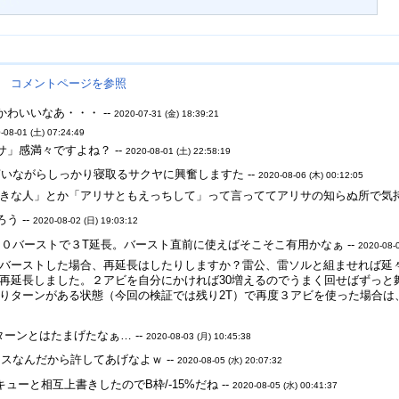
さい
。
コメントページを参照
わいいなあ・・・ --
2020-07-31 (金) 18:39:21
-08-01 (土) 07:24:49
」感満々ですよね？ --
2020-08-01 (土) 22:58:19
いながらしっかり寝取るサクヤに興奮しますた --
2020-08-06 (木) 00:12:05
きな人」とか「アリサともえっちして」って言っててアリサの知らぬ所で気持
う --
2020-08-02 (日) 19:03:12
０バーストで３T延長。バースト直前に使えばそこそこ有用かなぁ --
2020-08-
バーストした場合、再延長はしたりしますか？雷公、雷ソルと組ませれば延々
再延長しました。２アビを自分にかければ30増えるのでうまく回せばずっと舞
りターンがある状態（今回の検証では残り2T）で再度３アビを使った場合は、+
ターンとはたまげたなぁ… --
2020-08-03 (月) 10:45:38
スなんだから許してあげなよｗ --
2020-08-05 (水) 20:07:32
ューと相互上書きしたのでB枠/-15%だね --
2020-08-05 (水) 00:41:37