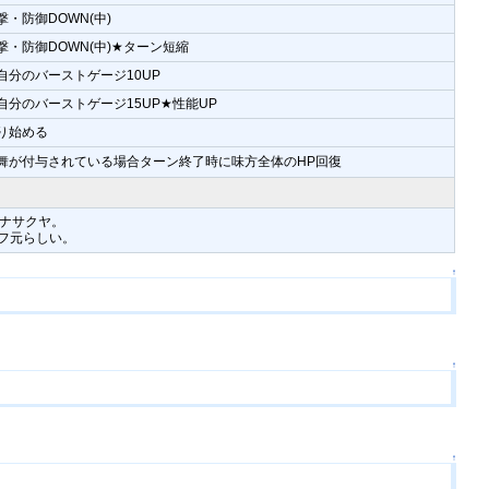
・防御DOWN(中)
撃・防御DOWN(中)★ターン短縮
自分のバーストゲージ10UP
自分のバーストゲージ15UP★性能UP
り始める
舞が付与されている場合ターン終了時に味方全体のHP回復
ナサクヤ。
ーフ元らしい。
↑
↑
↑