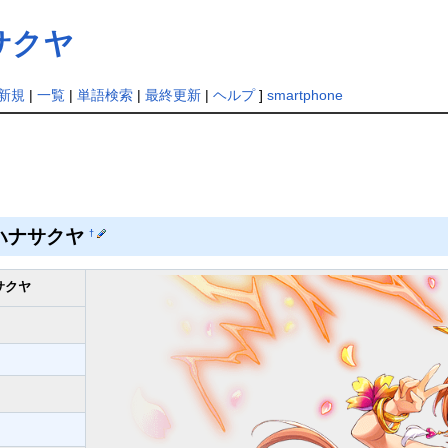
サクヤ
新規
|
一覧
|
単語検索
|
最終更新
|
ヘルプ
]
smartphone
ノハナサクヤ
†
サクヤ