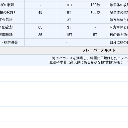
雷桜の呪舞
180秒
敵単体の攻撃
-
10T
桜の呪舞+
180秒
敵単体の攻
45
9T
宇金活法
味方単体と
-
3T
-
宇金活法+
味方単体と
65
3T
-
楼閣舞踊
桜の舞を踊
35
15T
5T
術・桜舞滋養
自分に桜の
-
フレーバーテキスト
海でバカンスを満喫し、綺麗に日焼けしたコノハ
魔法や水着は高天原にある希少な桜“黄桜”がモチ