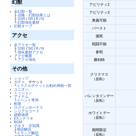
幻獣
アビリティ2
全幻獣一覧
アビリティ3
├
召喚・幻獣効果とは
├
SSR
/
SR
/
R
/
N
奥義可能
└
幻獣強化素材
幻獣オーブ
バースト
↑
アクセ
瀕死
戦闘不能
全アクセ一覧
├
SSR
/
SR
/
R
/
N
参戦
└
強化素材アクセ
アクセ概要
└
アクセ強化
勝利時
↑
メリークリ
その他
こうして部
クリスマス
ところでア
ショップ
（反転）
まさかあの
ガチャ
、チケット
└
ミラクルチケットお勧め神姫一覧
もう！こう
ユニオン
ミッション
ここに
バレンタインデー
アイテム
セリフを
└
イベント専用
（反転）
入れてくだ
勲章
ログインボーナス
ここに
シリアルコード
ホワイトデー
経験値表
セリフを
（反転）
EXシナリオ
入れてくだ
BGM
小ネタ・豆知識
ここに
├
用語解説
期間限定
セリフを
└
スラング解説
（反転）