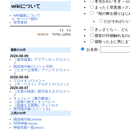
↑
本当かわいすぎ --
20
wikiについて
まったく罪悪感ックス
『桜の舞を踊りはじ
wiki編集について
サーバー規約
だがそれがいい。
管理者宛
きぃざくら～、どん！
T.3 Y.0
NOW.30
TOTAL.12854
寝室の仔細触れるのは
寝取った上に男にま
お名前:
最新の10件
2026-08-09
［健美端麗］アリアンロッド/コメン
ト
雑談掲示板/コメント/109
［ビターな海軍］アーシラト/コメン
ト
2026-08-08
プロキオン/コメント
［ザ・ベスト］アルテミス/コメント
2026-08-07
［天真の積善］闇天獄カタス/コメン
ト
キュベレー［魔力解放］
［波乗り獣王］キュベレー
［穏健なる熊羆］ヴォーロス
質問掲示板/コメント/11
人気の10件
雑談掲示板
(26900534)
SSR神姫
(7641084)
神姫性能一覧
(2002141)