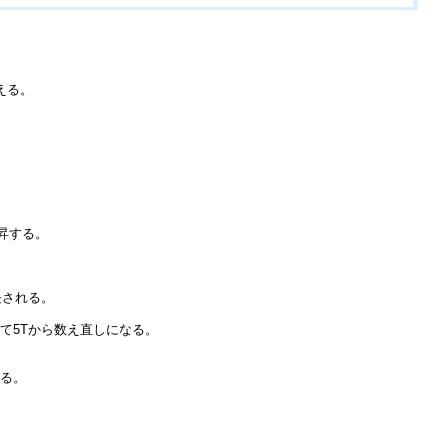
える。
上昇する。
長される。
て5Tから数え直しになる。
がる。