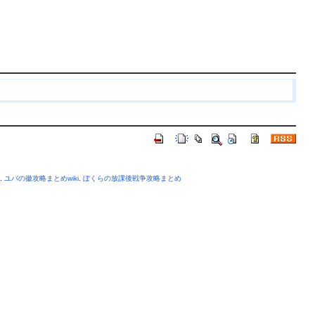
.
ユバの徽攻略まとめwiki
.
ぼくらの放課後戦争攻略まとめ