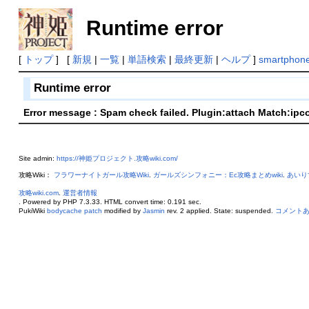
Runtime error
[
トップ
] [
新規
|
一覧
|
単語検索
|
最終更新
|
ヘルプ
]
smartphon
Runtime error
Error message : Spam check failed. Plugin:attach Match:ipc
Site admin:
https://神姫プロジェクト.攻略wiki.com/
攻略Wiki：
フラワーナイトガール攻略Wiki
.
ガールズシンフォニー：Ec攻略まとめwiki
.
あいり
攻略wiki.com
.
運営者情報
. Powered by PHP 7.3.33. HTML convert time: 0.191 sec.
PukiWiki
bodycache patch
modified by
Jasmin
rev. 2 applied. State: suspended.
コメント