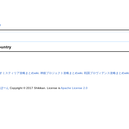
e
ountry
すミスティリア攻略まとめwiki
.
神姫プロジェクト攻略まとめwiki
.
戦国プロヴィデンス攻略まとめwiki
あぼーん
Copyright © 2017 Shikikan. License is
Apache License 2.0