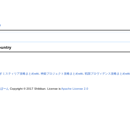
e
ountry
すミスティリア攻略まとめwiki
.
神姫プロジェクト攻略まとめwiki
.
戦国プロヴィデンス攻略まとめwiki
あぼーん
Copyright © 2017 Shikikan. License is
Apache License 2.0