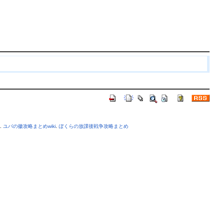
.
ユバの徽攻略まとめwiki
.
ぼくらの放課後戦争攻略まとめ