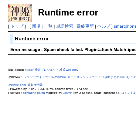
Runtime error
[
トップ
] [
新規
|
一覧
|
単語検索
|
最終更新
|
ヘルプ
]
smartphon
Runtime error
Error message : Spam check failed. Plugin:attach Match:ipc
Site admin:
https://神姫プロジェクト.攻略wiki.com/
攻略Wiki：
フラワーナイトガール攻略Wiki
.
ガールズシンフォニー：Ec攻略まとめwiki
.
あいり
攻略wiki.com
.
運営者情報
. Powered by PHP 7.3.33. HTML convert time: 0.173 sec.
PukiWiki
bodycache patch
modified by
Jasmin
rev. 2 applied. State: suspended.
コメント