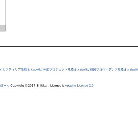
すミスティリア攻略まとめwiki
.
神姫プロジェクト攻略まとめwiki
.
戦国プロヴィデンス攻略まとめwiki
あぼーん
Copyright © 2017 Shikikan. License is
Apache License 2.0