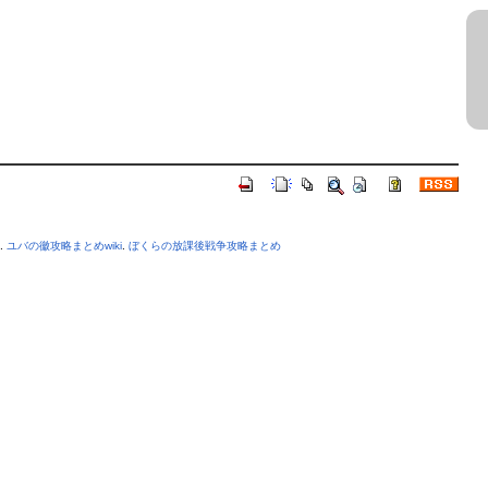
.
ユバの徽攻略まとめwiki
.
ぼくらの放課後戦争攻略まとめ