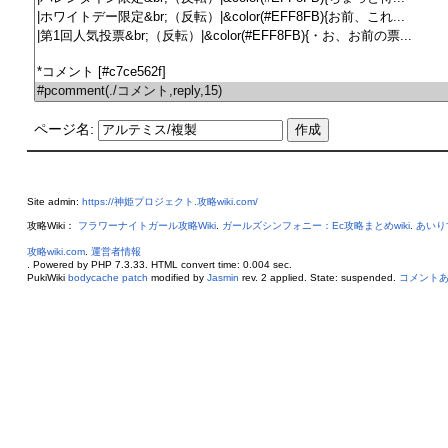
ページ名:
Site admin:
https://神姫プロジェクト.攻略wiki.com/
攻略Wiki：
フラワーナイトガール攻略Wiki
.
ガールズシンフォニー：Ec攻略まとめwiki
.
あいり
攻略wiki.com
.
運営者情報
. Powered by PHP 7.3.33. HTML convert time: 0.004 sec.
PukiWiki
bodycache patch
modified by
Jasmin
rev. 2 applied. State: suspended.
コメント