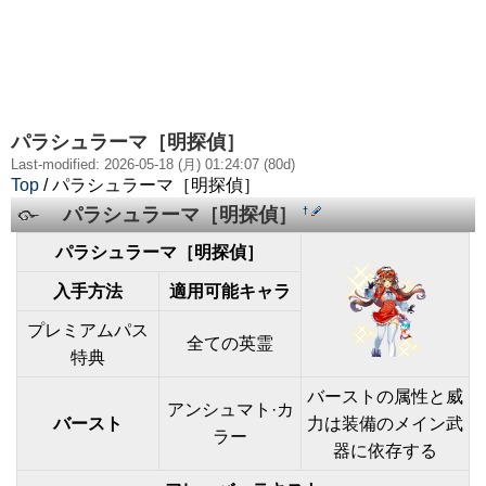
パラシュラーマ［明探偵］
Last-modified: 2026-05-18 (月) 01:24:07 (80d)
Top
/ パラシュラーマ［明探偵］
パラシュラーマ［明探偵］
†
パラシュラーマ［明探偵］
入手方法
適用可能キャラ
プレミアムパス
全ての英霊
特典
バーストの属性と威
アンシュマト·カ
バースト
力は装備のメイン武
ラー
器に依存する