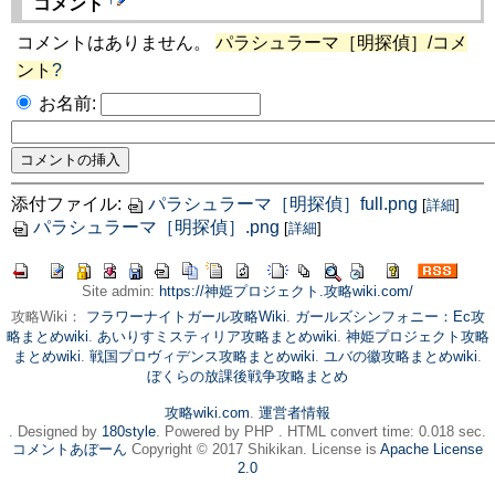
コメント
コメントはありません。
パラシュラーマ［明探偵］/コメ
ント
?
お名前:
添付ファイル:
パラシュラーマ［明探偵］full.png
[
詳細
]
パラシュラーマ［明探偵］.png
[
詳細
]
Site admin:
https://神姫プロジェクト.攻略wiki.com/
攻略Wiki：
フラワーナイトガール攻略Wiki
.
ガールズシンフォニー：Ec攻
略まとめwiki
.
あいりすミスティリア攻略まとめwiki
.
神姫プロジェクト攻略
まとめwiki
.
戦国プロヴィデンス攻略まとめwiki
.
ユバの徽攻略まとめwiki
.
ぼくらの放課後戦争攻略まとめ
攻略wiki.com
.
運営者情報
. Designed by
180style
. Powered by PHP . HTML convert time: 0.018 sec.
コメントあぼーん
Copyright © 2017 Shikikan. License is
Apache License
2.0