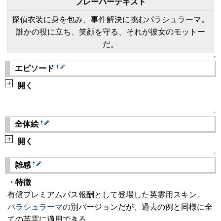
フレーバーテキスト
探偵衣装に身を包み、事件解決に挑むパラシュラーマ。
誰かの役に立ち、笑顔を守る、それが彼女のモットー
だ。
↑
†
エピソード
+
開く
↑
†
全体絵
+
開く
↑
†
雑感
・特徴
有償プレミアムパス報酬として登場した英霊用スキン。
パラシュラーマ
の別バージョンだが、過去の例と同様に全
ての英霊に適用できる。