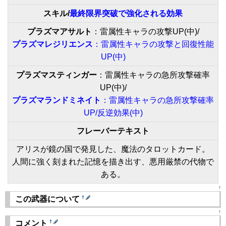
スキル/
最終限界突破で強化される効果
プラズマアサルト
：雷属性キャラの攻撃UP(中)/
プラズマレジリエンス
：雷属性キャラの攻撃と回復性能
UP(中)
プラズマスティンガー
：雷属性キャラの急所攻撃確率
UP(中)/
プラズマランドミネイト
：雷属性キャラの急所攻撃確率
UP/反逆効果(中)
フレーバーテキスト
アリスが鏡の国で発見した、魔法のタロットカード。
人間に強く刻まれた記憶を描き出す、悪用厳禁の代物で
ある。
↑
†
この武器について
↑
†
コメント