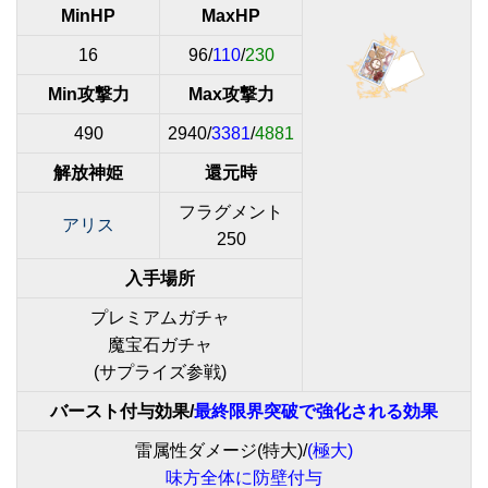
MinHP
MaxHP
16
96/
110
/
230
Min攻撃力
Max攻撃力
490
2940/
3381
/
4881
解放神姫
還元時
フラグメント
アリス
250
入手場所
プレミアムガチャ
魔宝石ガチャ
(サプライズ参戦)
バースト付与効果/
最終限界突破で強化される効果
雷属性ダメージ(特大)/
(極大)
味方全体に防壁付与