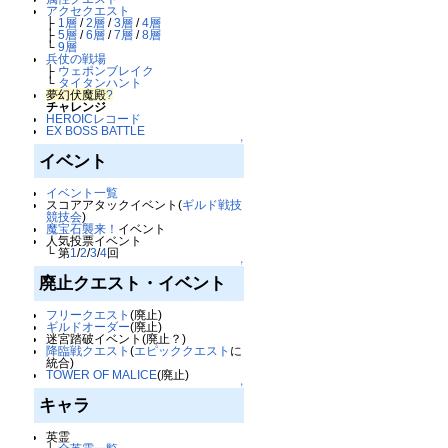
アクセクエスト
├
1層
/
2層
/
3層
/
4層
├
5層
/
6層
/
7層
/
8層
└
9層
兵仗の戦場
├
ウェポンブレイク
└
タイタンハント
夢幻伏魔殿
?
チャレンジ
HEROICレコード
EX BOSS BATTLE
↑
イベント
イベント一覧
スコアアタックイベント(
ギルド戦技
競技会
)
魔宝石襲来！
イベント
人気投票イベント
└ 第
1
/
2
/
3
/
4
回
↑
廃止クエスト・イベント
フリークエスト
(廃止)
ギルドオーダー
(廃止)
迷宮踏破イベント(廃止？)
降臨戦クエスト
(
エピッククエスト
に
統合)
TOWER OF MALICE
(廃止)
↑
キャラ
英霊