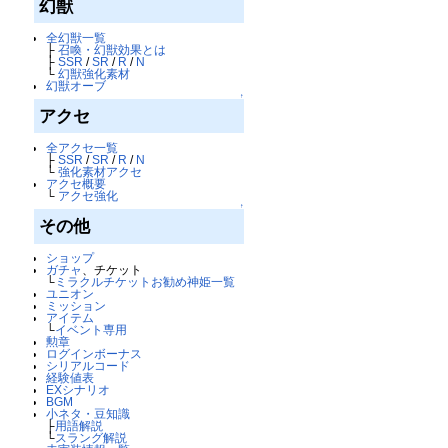
幻獣
全幻獣一覧
├
召喚・幻獣効果とは
├
SSR
/
SR
/
R
/
N
└
幻獣強化素材
幻獣オーブ
↑
アクセ
全アクセ一覧
├
SSR
/
SR
/
R
/
N
└
強化素材アクセ
アクセ概要
└
アクセ強化
↑
その他
ショップ
ガチャ
、チケット
└
ミラクルチケットお勧め神姫一覧
ユニオン
ミッション
アイテム
└
イベント専用
勲章
ログインボーナス
シリアルコード
経験値表
EXシナリオ
BGM
小ネタ・豆知識
├
用語解説
└
スラング解説