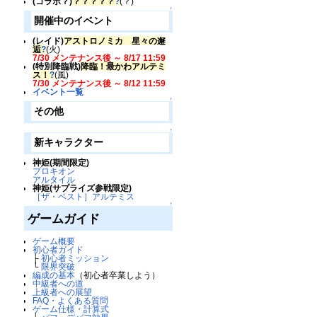
(コラボ？)
？？？？？
?
(？)
↑
開催中のイベント
(レイド)
アストロノミカ 星々の邂
逅
?
(火)
7/30 メンテナンス後 ～ 8/17 11:59
(特別降臨戦)
降臨！最かわアルテミ
ス！
?
(風)
7/30 メンテナンス後 ～ 8/12 11:59
イベント一覧
↑
その他
↑
新キャラクター
神姫(期間限定)
プロキオン
アルタイル
神姫(サプライズ参戦限定)
［ザ・ベスト］アルテミス
↑
ゲームガイド
ゲーム概要
初心者ガイド
├
初心者ミッション
└
限界突破
編成の基本
（初心者卒業しよう）
中級者への道
上級者への展望
FAQ・よくある質問
ゲーム仕様・計算式