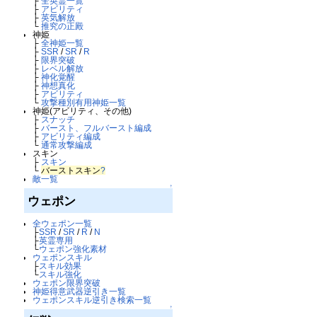
├
全英霊一覧
├
アビリティ
├
英気解放
└
推究の正殿
神姫
├
全神姫一覧
├
SSR
/
SR
/
R
├
限界突破
├
レベル解放
├
神化覚醒
├
神想真化
├
アビリティ
└
攻撃種別有用神姫一覧
神姫(アビリティ、その他)
├
スナッチ
├
バースト、フルバースト編成
├
アビリティ編成
└
通常攻撃編成
スキン
├
スキン
└
バーストスキン
?
敵一覧
↑
ウェポン
全ウェポン一覧
├
SSR
/
SR
/
R
/
N
├
英霊専用
└
ウェポン強化素材
ウェポンスキル
├
スキル効果
└
スキル強化
ウェポン限界突破
神姫得意武器逆引き一覧
ウェポンスキル逆引き検索一覧
↑