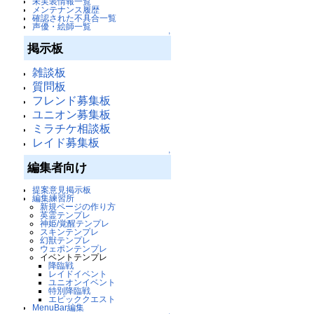
未実装情報一覧
メンテナンス履歴
確認された不具合一覧
声優・絵師一覧
↑
掲示板
雑談板
質問板
フレンド募集板
ユニオン募集板
ミラチケ相談板
レイド募集板
↑
編集者向け
提案意見掲示板
編集練習所
新規ページの作り方
英霊テンプレ
神姫/覚醒テンプレ
スキンテンプレ
幻獣テンプレ
ウェポンテンプレ
イベントテンプレ
降臨戦
レイドイベント
ユニオンイベント
特別降臨戦
エピッククエスト
MenuBar編集