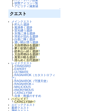
├
バフ・デバフ効果
├
状態アイコン一覧
└
アビリティ減衰値
↑
クエスト
メインクエスト
├
朽ちた遺跡
├
風渦巻く遺跡
├
雷光纏う遺跡
├
氷塊に凍る遺跡
├
溶岩が流れる遺跡
├
白亜に輝く遺跡
├
濃い闇が漂う遺跡
├
大自然萌ゆる遺跡
?
├
夢と欲望の遺跡
?
├
総本山へ続く遺跡
?
├
大自然萌ゆる遺跡
?
├
真実が眠る遺跡
?
└
揺らめく古代遺跡
?
レイドクエスト
├
STANDARD
├
EXPERT
├
ULTIMATE
├
RAGNAROK（カタストロフィ
ア）
├
RAGNAROK（守護天使）
├
RAGNAROK＋
├
MALICIOUS
├
ANONYMOUS
├
CATACLYSM
└
自発・救援のすすめ
ハイレイド
?
└
CATACLYSM+
?
エピッククエスト
素材クエスト
属性クエスト