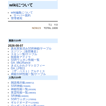
↑
wikiについて
wiki編集について
サーバー規約
管理者宛
T.1 Y.0
NOW.23
TOTAL.1609
最新の10件
2026-08-07
真化実装済みSSR神姫/テーブル
エジソン［仮想爆走］
スキン一覧/テーブル
煌星杖アクイラ
SSRウェポン性能一覧
GA_Mk1Rance
きゅんかわクマトロフィー
GA_LPB11
［ザ・ベスト］アルテミス
神姫SSR性能一覧/テーブル
人気の10件
雑談掲示板
(26898712)
SSR神姫
(7639465)
神姫性能一覧
(2001836)
英霊性能一覧
(1980303)
SR神姫
(1836402)
SSRウェポン
(1783918)
ギルドオーダー
(1742462)
ウェポンスキル一覧