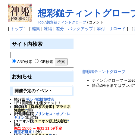
想彩鎚ティントグローブ
Top
/
想彩鎚ティントグローブ
/ コメント
[
トップ
] [
編集
|
凍結
|
差分
|
バックアップ
|
添付
|
リロード
] [
サイト内検索
AND検索
OR検索
↑
想彩鎚ティントグローブ
お知らせ
ティン〇グローブ --
2019
限凸2来るまではプレボで
↑
開催予定のイベント
第67回
ギルド戦技競技会
1日1回限定！お宝クエスト！
(降臨戦)
［昏紡ぎの弄姫］アラクネ
降臨戦
?
(闇)
(特別降臨戦)
プリンセス・オブ・レ
ギオン
(風追加)
(ユニオン戦)
ユニオン頂上決定戦
?
(風)
8/21 15:00 ～ 8/31 11:59予定
魔宝石襲来！
(火)