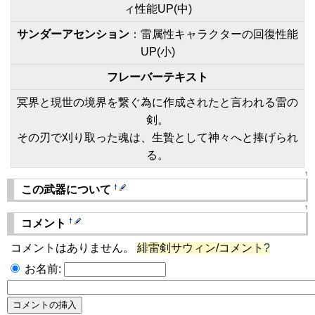
ィ性能UP(中)
サンダーアセンション
：雷属性キャラクターの回復性能
UP(小)
フレーバーテキスト
冥界と現世の境界を繋ぐ為に作成されたと言われる雷の
剣。
その刃で刈り取った魂は、生贄として神々へと捧げられ
る。
↑
†
この武器について
↑
†
コメント
コメントはありません。
緋雷剣サウィン/コメント
?
お名前: