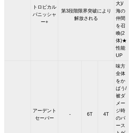
大)/
トロピカル
第3段階限界突破により
海の
パニッシャ
解放される
仲間
ー+
を召
喚(2
体)★
性能
UP
味方
全体
をか
ばう/
被ダ
メー
アーデント
ジ時
-
6T
4T
セーバー
のバ
ース
トゲ