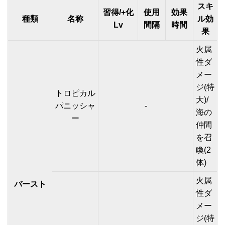
スキ
習得/+化
使用
効果
種類
名称
ル効
Lv
間隔
時間
果
火属
性ダ
メー
ジ(特
トロピカル
大)/
パニッシャ
-
海の
ー
仲間
を召
喚(2
体)
火属
バースト
性ダ
メー
ジ(特