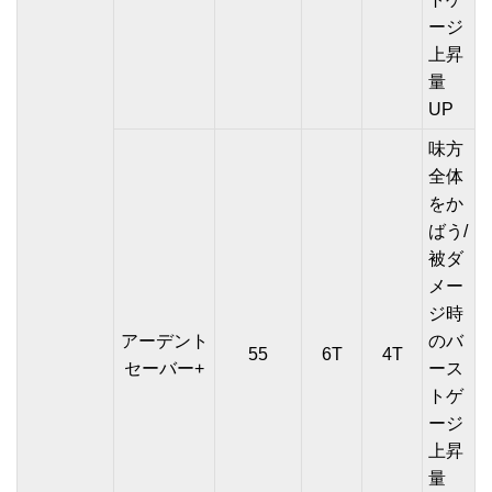
ージ
上昇
量
UP
味方
全体
をか
ばう/
被ダ
メー
ジ時
アーデント
のバ
55
6T
4T
セーバー+
ース
トゲ
ージ
上昇
量