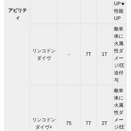
UP★
アビリテ
性能
ィ
UP
敵単
体に
火属
リンコドン
性ダ
-
7T
1T
ダイヴ
メー
ジ/圧
迫付
与
敵単
体に
火属
性ダ
リンコドン
メー
75
7T
2T
ダイヴ+
ジ/圧