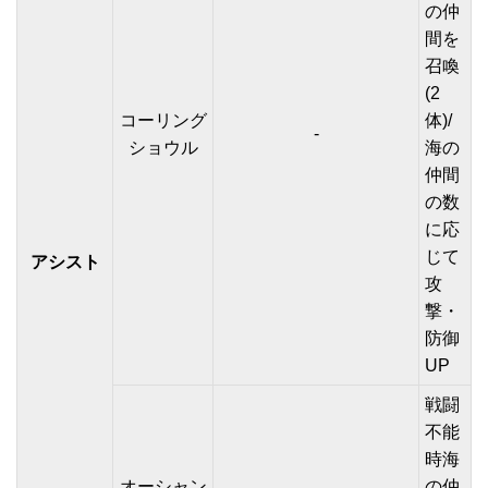
の仲
間を
召喚
(2
コーリング
体)/
-
ショウル
海の
仲間
の数
に応
じて
アシスト
攻
撃・
防御
UP
戦闘
不能
時海
オーシャン
の仲