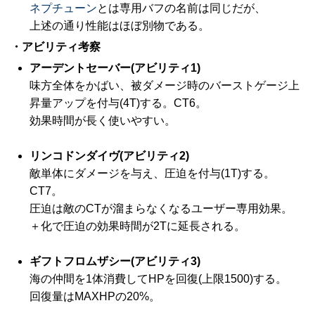
ネプチューン
とは専用バフの名前は同じだが、
上述の通り性能はほぼ別物である。
・アビリティ考察
アーデントセーバー(アビリティ1)
味方全体をかばい、被ダメージ時のバーストゲージ上
昇量アップを付与(4T)する。CT6。
効果時間が長く使いやすい。
リンコドンダイヴ(アビリティ2)
敵単体にダメージを与え、圧迫を付与(1T)する。
CT7。
圧迫は敵のCTが溜まらなくなるユーザー専用効果。
＋化で圧迫の効果時間が2Tに延長される。
ギフトフロムザシー(アビリティ3)
海の仲間を1体消費してHPを回復(上限1500)する。
回復量はMAXHPの20%。