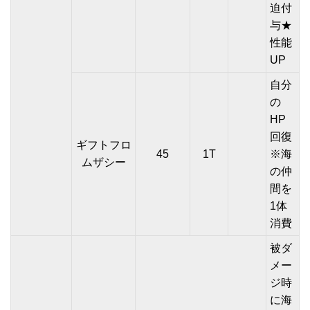
迫付
与★
性能
UP
自分
の
HP
回復
ギフトフロ
45
1T
※海
ムザシー
の仲
間を
1体
消費
被ダ
メー
ジ時
に海