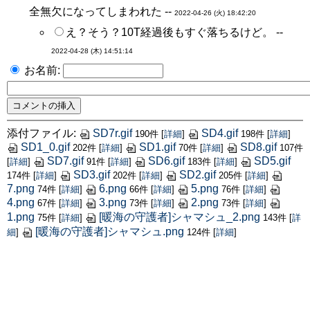
全無欠になってしまわれた --
2022-04-26 (火) 18:42:20
え？そう？10T経過後もすぐ落ちるけど。 --
2022-04-28 (木) 14:51:14
お名前:
添付ファイル:
SD7r.gif
SD4.gif
190件
[
詳細
]
198件
[
詳細
]
SD1_0.gif
SD1.gif
SD8.gif
202件
[
詳細
]
70件
[
詳細
]
107件
SD7.gif
SD6.gif
SD5.gif
[
詳細
]
91件
[
詳細
]
183件
[
詳細
]
SD3.gif
SD2.gif
174件
[
詳細
]
202件
[
詳細
]
205件
[
詳細
]
7.png
6.png
5.png
74件
[
詳細
]
66件
[
詳細
]
76件
[
詳細
]
4.png
3.png
2.png
67件
[
詳細
]
73件
[
詳細
]
73件
[
詳細
]
1.png
[暖海の守護者]シャマシュ_2.png
75件
[
詳細
]
143件
[
詳
[暖海の守護者]シャマシュ.png
細
]
124件
[
詳細
]