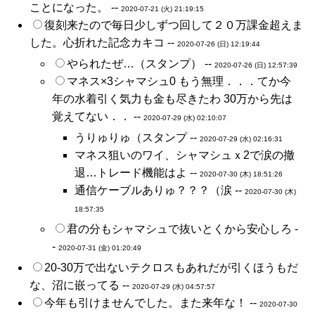
ことになった。 --
2020-07-21 (火) 21:19:15
復刻来たので毎日少しずつ回して２０万課金超えま
した。心折れた記念カキコ --
2020-07-26 (日) 12:19:44
やられたぜ…（スタンプ） --
2020-07-26 (日) 12:57:39
マネス×3シャマシュ0 もう無理．．．てか今
年の水着引く気力も金も尽きたわ 30万から先は
覚えてない．． --
2020-07-29 (水) 02:10:07
うりゅりゅ（スタンプ --
2020-07-29 (水) 02:16:31
マネス狙いのワイ、シャマシュｘ2で涙の撤
退…トレード機能はよ --
2020-07-30 (木) 18:51:26
通信ケーブルありゅ？？？（涙 --
2020-07-30 (木)
18:57:35
君の分もシャマシュで抜いとくから安心しろ -
-
2020-07-31 (金) 01:20:49
20-30万で出ないテクロスもあれだが引くほうもだ
な、沼に嵌ってる --
2020-07-29 (水) 04:57:57
今年も引けませんでした。また来年な！ --
2020-07-30