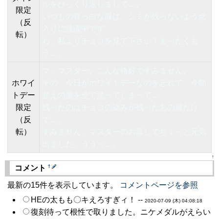
ルをひっくり返しまして…。
限定
いつもの真っ白な服は、シミが残らないよう念
（反
入りに洗濯中です。
転）
わ、私よりチョコを見て下さい！まったくも
う…。
マ、マスター。こんな格好ですみません。
ホワイ
その、今日がホワイトデーなのを忘れて、今朝
トデー
替えの服を全て洗ってしまって…。
限定
残ったのはチョコの染みが残ったあの服だけ
（反
で…。
転）
すみません、マスターのお返しでちょっと元気
出ました、ううっ…。
↑
†
コメント
最新の15件を表示しています。
コメントページを参照
HEの太もも〇キえろすぎィ！ --
2020-07-09 (木) 04:08:18
復刻待って根性で取りました。ニケメダルがえらい