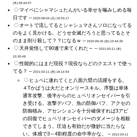
(木) 09:44:07
マイペにシャマシュたんがいる幸せを噛みしめる毎
日です --
2020-08-04 (火) 18:53:17
オートで流してるとシャシュマさんソロになってる
のをよく見かける。どうせ全滅だろうと思ってるとそ
のまま削り殺して？？になるｗ --
2020-09-30 (水) 10:44:39
天井覚悟して90連で来てくれた～ --
2021-03-11 (木)
10:30:49
性能的にはまだ現役？現役ならどのクエストで使っ
てる？ --
2021-03-11 (木) 18:14:54
ヒュペに連れてくと八面六臂の活躍をする。
４Tかばうは火だとオンリースキル。序盤は単体
通常攻撃、後半からのヒュペリオンセイバーを引
き受ける。攻撃デバフ、魚の防御バフ、アクセの
防御積み、アセンションを十分確保すれば3アビ
の回復でヒュペリオンセイバーのダメージを相殺
できてしまう。圧迫も有効だが微妙に当たらな
い。体感で3～4割程度の命中率かな。 --
2021-03-11