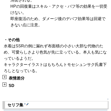
消去される。
HPの回復量はスキル・アクセ・バフ等の効果を一切受
けない。
即座復活のため、ダメージ後のデバフ効果等は回避で
きない点に注意。
・その他
水着はSSRの例に漏れず布面積の小さい大胆な代物のた
め、可愛らしさより色気が先に立っている。本人も気にな
っているようだ。
キャラクターイラストはもちろんトモセシュンサク氏書下
ろしとなっている。
+
表情差分
+
SD
↑
†
セリフ集