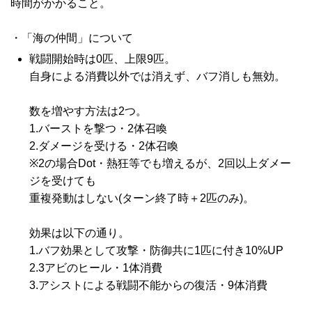
時間がかかること。
・「海の仲間」について
戦闘開始時は0匹、上限9匹。
自身による消費以外では消えず、バフ消しも無効。
数を増やす方法は2つ。
1.バーストを撃つ・2体召喚
2.ダメージを受ける・2体召喚
※2の場合Dot・熱狂等でも増えるが、2回以上ダメー
ジを受けても
重複発動はしない(ターン終了時＋2匹のみ)。
効果は以下の通り。
1.バフ効果として攻撃・防御共に1匹に付き10%UP
2.3アビのヒール・1体消費
3.アシストによる戦闘不能からの復活・9体消費