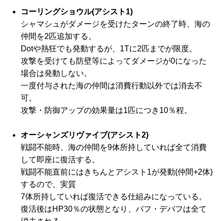
コーリングショウル(アシスト1)
シャマシュがダメージを受けたターンの終了時、海の
仲間を2匹追加する。
Dotや熱狂でも発動するが、1Tに2匹までが限度。
攻撃を受けても防壁等によってダメージが0になった
場合は発動しない。
一度付与された海の仲間は消費行動以外では消去不
可。
攻撃・防御アップの効果量は1匹につき10％程。
オーシャンズリヴァイブ(アシスト2)
戦闘不能時、海の仲間を9体所持していれば全て消費
して即座に復活する。
戦闘不能直前にはきちんとアシスト1が発動(仲間+2体)
するので、実質
7体所持していれば復活できる仕組みになっている。
復活後はHP30％の状態となり、バフ・デバフは全て