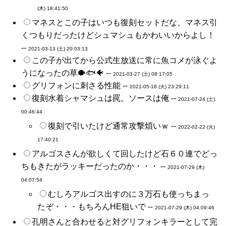
(木) 18:41:50
マネスとこの子はいつも復刻セットだな、マネス引
くつもりだったけどシュマシュもかわいいからよし！
--
2021-03-13 (土) 20:03:13
この子が出てから公式生放送に常に魚コメが泳ぐよ
うになったの草🐡🐟🐠 --
2021-03-27 (土) 08:17:05
グリフォンに刺さる性能 --
2021-05-18 (火) 23:29:11
復刻水着シャマシュは罠。ソースは俺 --
2021-07-24 (土)
00:46:44
復刻で引いたけど通常攻撃煩いｗ --
2022-02-22 (火)
17:40:21
アルゴスさんが欲しくて回したけど石６０連でどっ
ちもきたがラッキーだったのか・・・ --
2021-07-29 (木)
04:07:54
むしろアルゴス出すのに３万石も使っちまっ
たぞ・・・もちろんHE狙いで --
2021-07-29 (木) 04:09:46
孔明さんと合わせると対グリフォンキラーとして完