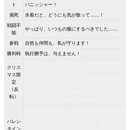
ト
パニッシャー！
瀕死
水着だと、どうにも気が散って……！
戦闘不
やっぱり、いつもの服にするべきでした……
能
参戦
自然も仲間も、私が守ります！
勝利時
執行猶予は、与えません！
マスター！ クリスマスなのに水着で呼び出すと
クリス
はどういうことですか！？
マス限
私、とても寒くて…！ これは立派な職権乱用で
定
すよ！
（反
罰として、マスターも水着姿になってくださ
転）
い！ 目には目を、水着には水着を、です！
マ、マスター？あの、バレンタインチョコを持
ってきましたっ。
バレン
その…チョコを作っている最中に、盛大にボウ
タイン