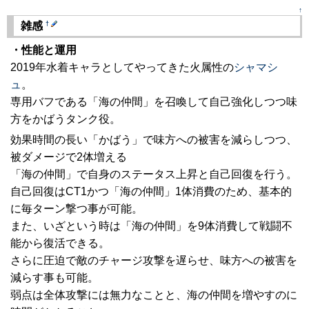
↑
†
雑感
・性能と運用
2019年水着キャラとしてやってきた火属性の
シャマシ
ュ
。
専用バフである「海の仲間」を召喚して自己強化しつつ味
方をかばうタンク役。
効果時間の長い「かばう」で味方への被害を減らしつつ、
被ダメージで2体増える
「海の仲間」で自身のステータス上昇と自己回復を行う。
自己回復はCT1かつ「海の仲間」1体消費のため、基本的
に毎ターン撃つ事が可能。
また、いざという時は「海の仲間」を9体消費して戦闘不
能から復活できる。
さらに圧迫で敵のチャージ攻撃を遅らせ、味方への被害を
減らす事も可能。
弱点は全体攻撃には無力なことと、海の仲間を増やすのに