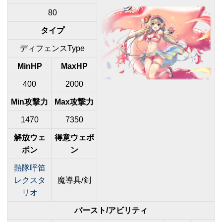
80
タイプ
ディフェンスType
MinHP
MaxHP
400
2000
Min攻撃力
Max攻撃力
1470
7350
解放ウェ
得意ウェポ
ポン
ン
熱隊呼笛
レクスタ
魔導具/剣
リオ
バースト/アビリティ