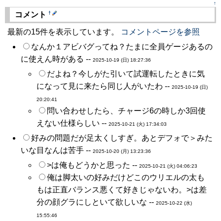
↑
†
コメント
最新の15件を表示しています。
コメントページを参照
なんか１アビバグってね？たまに全員ゲージあるの
に使えん時がある --
2025-10-19 (日) 18:27:36
だよね？今しがた引いて試運転したときに気
になって見に来たら同じ人がいたわ --
2025-10-19 (日)
20:20:41
問い合わせしたら、チャージ6の時しか3回使
えない仕様らしい --
2025-10-21 (火) 17:34:03
好みの問題だが足太くしすぎ。あとデフォで＞みた
いな目なんは苦手 --
2025-10-20 (月) 13:23:36
>は俺もどうかと思った --
2025-10-21 (火) 04:06:23
俺は脚太いの好みだけどこのウリエルの太も
もは正直バランス悪くて好きじゃないわ。>は差
分の顔グラにしといて欲しいな --
2025-10-22 (水)
15:55:46