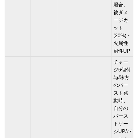
場合、
被ダメ
ージカ
ット
(20%)・
火属性
耐性UP
チャー
ジ6個付
与/味方
のバー
スト発
動時、
自分の
バース
トゲー
ジUP/バ