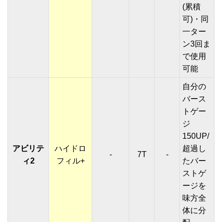
(累積
可)・同
一ター
ン3回ま
で使用
可能
自分の
バース
トゲー
ジ
150UP/
アビリテ
ハイドロ
超過し
-
7T
-
ィ2
フィル+
たバー
ストゲ
ージを
味方全
体に分