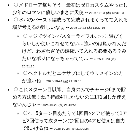
メドローア撃ちそう。最初はゼロカスタムやったし
少年のロマンに優しいまさに天使 --
2025-10-23 (木) 13:30:23
水パのバースト編成って完成されまくってて入れる
場所考えるの難しいなぁ --
2025-10-23 (木) 14:37:16
マジでツインバスターライフルごっこ遊びく
らいしか使いこなせてない…強いのは確かなんだ
けど、わざわざその姫抜いて入れる必要ある？み
たいなポジになっちゃってて… --
2025-10-23 (木)
20:51:10
ヘクトルだとニケサブにしてウリメインの方
が強いね --
2025-10-24 (金) 21:10:33
これ３ターン目以降、自身のみでチャージ6まで貯
める方法無くね？持続4Tしかないのに1T1回しか使え
ないんじゃ --
2025-10-23 (木) 21:46:56
4、5ターン目あたりで1回目の4アビ使って1ア
ビ2回使って次ターンに2回目の4アビ使えば自力
で6いけるね --
2025-10-24 (金) 21:09:24