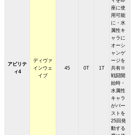
ィを即
座に使
用可能
に・水
属性キ
ャラに
オーシ
ャンゲ
ディヴァ
ージを
アビリテ
インウェ
45
0T
1T
共有※
ィ4
イブ
戦闘開
始時・
水属性
キャラ
がバー
ストを
25回発
動する