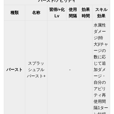
バースト/アビリティ
習得/+化
使用
効果
スキル
種類
名称
Lv
間隔
時間
効果
水属性
ダメー
ジ(特
大)/チャ
ージの
数に応
スプラッ
じて追
バースト
シュフル
-
加ダメ
バースト+
ージ・
自分の
アビリ
ティ再
使用間
隔1ター