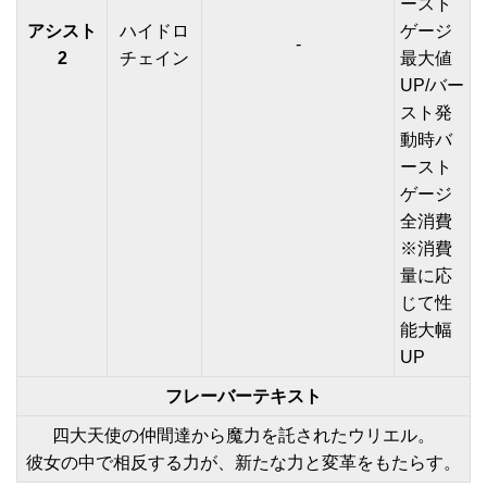
ースト
アシスト
ハイドロ
ゲージ
-
2
チェイン
最大値
UP/バー
スト発
動時バ
ースト
ゲージ
全消費
※消費
量に応
じて性
能大幅
UP
フレーバーテキスト
四大天使の仲間達から魔力を託されたウリエル。
彼女の中で相反する力が、新たな力と変革をもたらす。