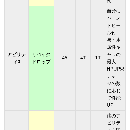
配
自分に
バース
トヒー
ル付
与・水
属性キ
アビリテ
リバイタ
ャラの
45
4T
1T
ィ3
ドロップ
最大
HPUP※
チャー
ジの数
に応じ
て性能
UP
他のア
ビリテ