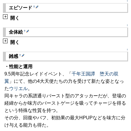
↑
†
エピソード
+
開く
↑
†
全体絵
+
開く
↑
†
雑感
・性能と運用
9.5周年記念レイドイベント、「
千年王国譚 堕天の双
翼
」にて、他の4大天使たちの力を受けて新たな姿となっ
た
ウリエル
。
同キャラの系譜通りバースト型のアタッカーだが、登場の
経緯からか味方のバーストゲージを吸ってチャージを得る
という特殊な性質を持つ。
その分、回復やバフ、初効果の最大HPUPなどを味方に分
け与える能力も得た。