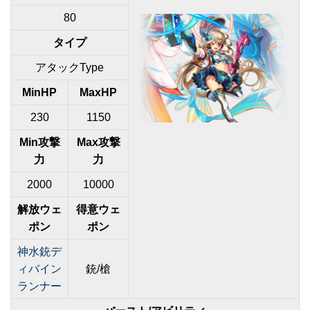
80
タイプ
アタックType
MinHP
MaxHP
230
1150
Min攻撃
Max攻撃
力
力
2000
10000
解放ウェ
得意ウェ
ポン
ポン
神水銃デ
ィバイン
銃/槍
ランナー