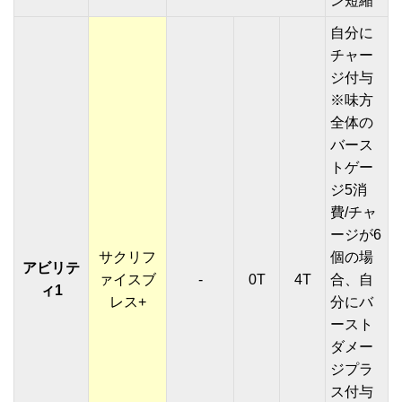
ン短縮
自分に
チャー
ジ付与
※味方
全体の
バース
トゲー
ジ5消
費/チャ
ージが6
サクリフ
個の場
アビリテ
ァイスブ
-
0T
4T
合、自
ィ1
レス+
分にバ
ースト
ダメー
ジプラ
ス付与