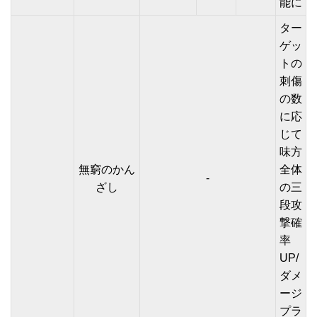
能に
ター
ゲッ
トの
刺傷
の数
に応
じて
味方
無窮のかん
全体
-
ざし
の三
段攻
撃確
率
UP/
ダメ
ージ
プラ