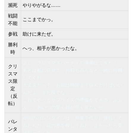
瀕死
やりやがるな……
戦闘
ここまでかっ。
不能
参戦
助けに来たぜ。
勝利
へっ、相手が悪かったな。
時
よし、クリスマスパーティの準備はできた！
クリ
あとは私に任せて、お前もみんなと一緒に待機
スマ
してくれ。
ス限
大丈夫だって、お前は時間まで休んどけばいい
定
んだよ。また後でな……
（反
これでやっとサプライズの準備ができる。ふふ
転）
ふっ、あいつの驚く顔が早く見たいぜ。
今回のバレンタインは、和菓子作りに挑戦して
バレ
みたんだ。花の形を模してみた。よかったら受
ンタ
け取ってくれ。