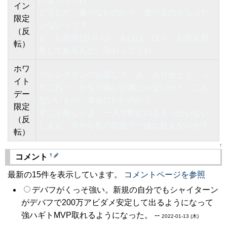
イン
どうした、食べないのか？ 食べるのがもった
限定
いないって？
（反
お、お世辞はいいよ、あはは。ほら、お茶も用
転）
意してあるんだ、味わってくれ。
ホワ
バレンタインのお返し？ あ、ありがとう。っ
イト
てこれっ、かなり高いお酒じゃないか？ こん
デー
ないいもの、本当にいいのか？
限定
すごく嬉しいよ。一人で飲むのももったいない
（反
しよぉ、今から私の部屋で一緒に飲まないか？
転）
↑
†
コメント
最新の15件を表示しています。
コメントページを参照
デバフがくっそ強い。新規の自分でもシャイターン
がデバフで200万アビダメ安定して出るようになって
強ハギトMVP取れるようになった。 --
2022-01-13 (木)