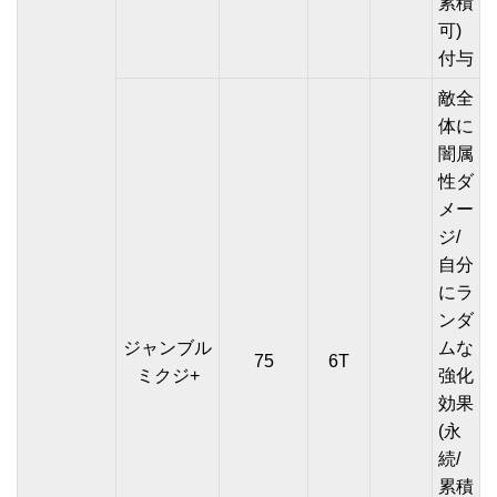
累積
可)
付与
敵全
体に
闇属
性ダ
メー
ジ/
自分
にラ
ンダ
ジャンブル
ムな
75
6T
ミクジ+
強化
効果
(永
続/
累積