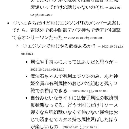
衰遠いってだけの話じゃないのそれ --
2022-03-
02 (水) 18:04:13
いまさらだけどおじエジソンPTのメンバー思案し
てたら、雷以外で必中防御デバフ持ちで赤アビ4回撃
てるオンリーワンだった --
2022-10-01 (土) 08:08:30
エジソンでおじやる必要あるか？ --
2022-10-01 (土)
08:48:15
属性や手持ちによってはありだと思うが --
2022-10-01 (土) 09:12:16
魔法石ちゃんで有利エジソンのみ、あと神
姫全員非有利属性のおじパで組むと残り２
戦で余裕はできる --
2022-10-01 (土) 10:40:04
自分みたいなライトには苦手属性の救済制
度状態なってる。どうせ同じだけリソース
裂くなら強幻獣いなくて伸びない属性はお
じで済ませてカタス持ち属性延ばしたほう
が楽しいもの --
2022-10-01 (土) 17:16:32