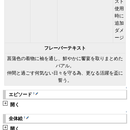
スト
使用
時に
追加
ダメ
ージ
フレーバーテキスト
菖蒲色の着物に袖を通し、鮮やかに饗宴を取りまとめた
バアル。
仲間と過ごす何気ない日々を守る為、更なる活躍を盃に
誓う。
↑
†
エピソード
+
開く
↑
†
全体絵
+
開く