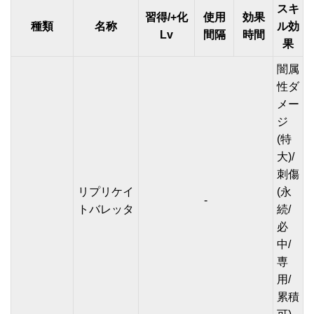
スキ
習得/+化
使用
効果
種類
名称
ル効
Lv
間隔
時間
果
闇属
性ダ
メー
ジ
(特
大)/
刺傷
リプリケイ
(永
-
トバレッタ
続/
必
中/
専
用/
累積