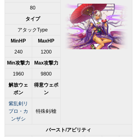
80
タイプ
アタックType
MinHP
MaxHP
240
1200
Min攻撃力
Max攻撃力
1960
9800
解放ウェ
得意ウェポ
ポン
ン
紫乱剣リ
プロ・カ
特殊剣/槍
ンザシ
バースト/アビリティ