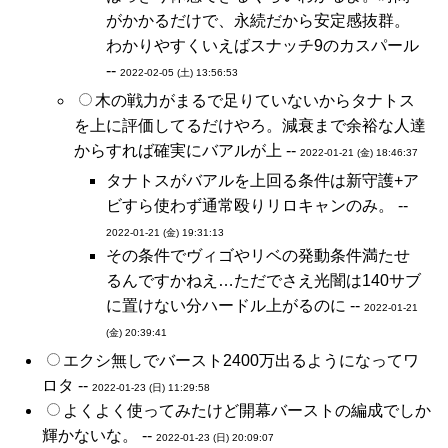
がかかるだけで、永続だから安定感抜群。
わかりやすくいえばスナッチ9のカスパール
--
2022-02-05 (土) 13:56:53
木の戦力がまるで足りていないからタナトス
を上に評価してるだけやろ。減衰まで余裕な人達
からすれば確実にバアルが上 --
2022-01-21 (金) 18:46:37
タナトスがバアルを上回る条件は新守護+ア
ビすら使わず通常殴りリロキャンのみ。 --
2022-01-21 (金) 19:31:13
その条件でヴィゴやリベの発動条件満たせ
るんですかねえ…ただでさえ光闇は140サブ
に置けない分ハードル上がるのに --
2022-01-21
(金) 20:39:41
エクシ無しでバースト2400万出るようになってワ
ロタ --
2022-01-23 (日) 11:29:58
よくよく使ってみたけど開幕バーストの編成でしか
輝かないな。 --
2022-01-23 (日) 20:09:07