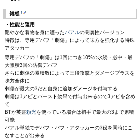
↑
†
雑感
・性能と運用
艶やかな着物を身に纏った
バアル
の闇属性バージョン
特徴は、専用デバフ「刺傷」によって味方を強化する特殊
アタッカー
専用デバフの「刺傷」は1回につき10%の永続・必中・最
大累積3回の防御デバフ
さらに刺傷の累積数によって三段攻撃とダメージプラスを
味方全体に
刺傷が最大の3だと自身に追加ダメージを付与する
刺傷は1アビとバースト効果で付与出来るので3アビを含め
て
BTか英霊
頼光
を使っている場合は初手で最大の3まで累積
可能
バアル単独でデバフ・バフ・アタッカーの3役を同時にこ
なすことが出来る