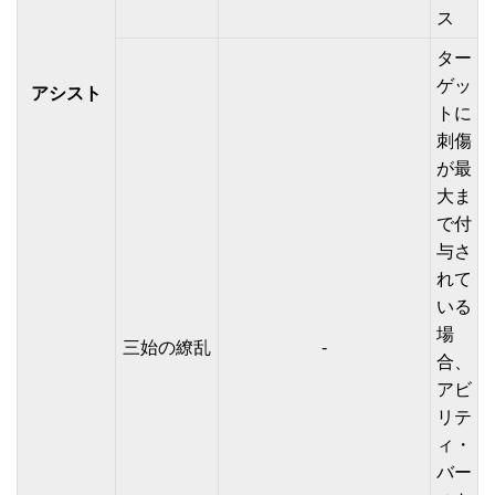
ス
ター
ゲッ
アシスト
トに
刺傷
が最
大ま
で付
与さ
れて
いる
場
三始の繚乱
-
合、
アビ
リテ
ィ・
バー