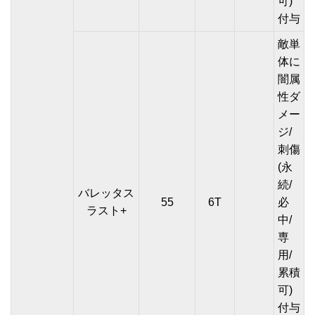
可)
付与
敵単
体に
闇属
性ダ
メー
ジ/
刺傷
(永
続/
バレッタス
55
6T
必
ラスト+
中/
専
用/
累積
可)
付与