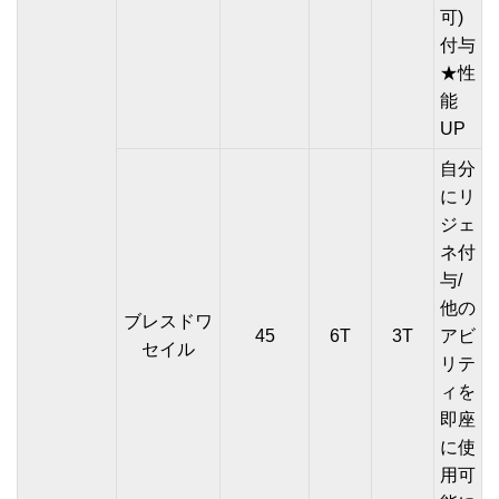
可)
付与
★性
能
UP
自分
にリ
ジェ
ネ付
与/
他の
ブレスドワ
45
6T
3T
アビ
セイル
リテ
ィを
即座
に使
用可