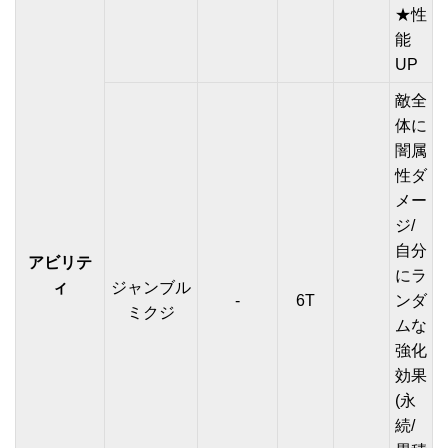
★性
能
UP
敵全
体に
闇属
性ダ
メー
ジ/
自分
アビリテ
にラ
ィ
ジャンブル
-
6T
ンダ
ミクジ
ムな
強化
効果
(永
続/