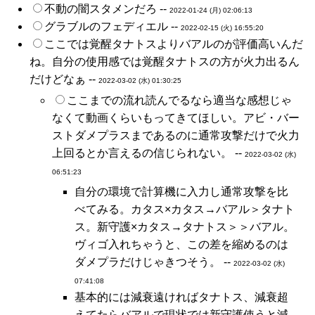
不動の闇スタメンだろ --
2022-01-24 (月) 02:06:13
グラブルのフェディエル --
2022-02-15 (火) 16:55:20
ここでは覚醒タナトスよりバアルのが評価高いんだ
ね。自分の使用感では覚醒タナトスの方が火力出るん
だけどなぁ --
2022-03-02 (水) 01:30:25
ここまでの流れ読んでるなら適当な感想じゃ
なくて動画くらいもってきてほしい。アビ・バー
ストダメプラスまであるのに通常攻撃だけで火力
上回るとか言えるの信じられない。 --
2022-03-02 (水)
06:51:23
自分の環境で計算機に入力し通常攻撃を比
べてみる。カタス×カタス→バアル＞タナト
ス。新守護×カタス→タナトス＞＞バアル。
ヴィゴ入れちゃうと、この差を縮めるのは
ダメプラだけじゃきつそう。 --
2022-03-02 (水)
07:41:08
基本的には減衰遠ければタナトス、減衰超
えてたらバアルで現状では新守護使うと減