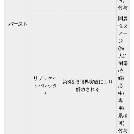
可)
付与
闇属
バースト
性ダ
メー
ジ
(特
大)/
刺傷
(永
リプリケイ
続/
第3段階限界突破により
トバレッタ
必
解放される
+
中/
専
用/
累積
可)
付与