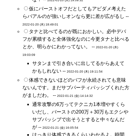
2022-01-20 (木) 19:09:32
仮にバーストオフだとしてもアビダメ考えた
らバアルのが強いしオンなら更に差が広がるし --
2022-01-20 (木) 18:49:01
タナと比べてるのが既におかしい。必中デバ
フが累積すると全体強化なのに今更タナと比べる
とか、明らかにわかってない。 --
2022-01-20 (木)
19:03:09
サタンまで引き合いに出してるからあえて
かもしれない --
2022-01-20 (木) 19:11:54
体感できないほどのバフが永続されても意味
ないんです。まだサブパーティパッシブくれた方
がましだわ。 --
2022-01-21 (金) 14:14:32
通常攻撃の6万ってテクニカ1本増やすくら
いだし、バーストの200万＋30万もエクシや
サブパッシブで出そうとすると中々なんだ
が --
2022-01-21 (金) 16:05:54
はっきり体感できるくらいわかるよ。時間