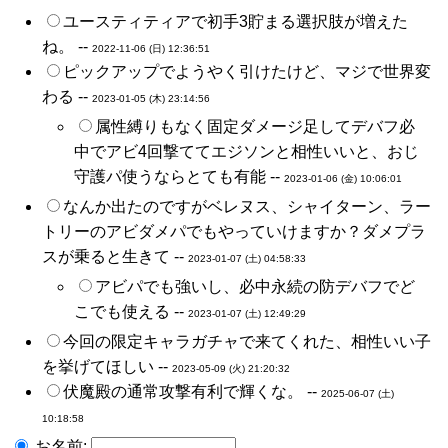
ユースティティアで初手3貯まる選択肢が増えた
ね。 --
2022-11-06 (日) 12:36:51
ピックアップでようやく引けたけど、マジで世界変
わる --
2023-01-05 (木) 23:14:56
属性縛りもなく固定ダメージ足してデバフ必
中でアビ4回撃ててエジソンと相性いいと、おじ
守護パ使うならとても有能 --
2023-01-06 (金) 10:06:01
なんか出たのですがベレヌス、シャイターン、ラー
トリーのアビダメパでもやっていけますか？ダメプラ
スが乗ると生きて --
2023-01-07 (土) 04:58:33
アビパでも強いし、必中永続の防デバフでど
こでも使える --
2023-01-07 (土) 12:49:29
今回の限定キャラガチャで来てくれた、相性いい子
を挙げてほしい --
2023-05-09 (火) 21:20:32
伏魔殿の通常攻撃有利で輝くな。 --
2025-06-07 (土)
10:18:58
お名前: