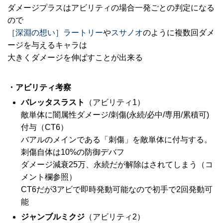
ダメージプラスはアビリティの場合一発ごとの判定になる
ので
［深淵の想い］ラートリー
や
スサノオ
のように複数回ダメ
ージを与えるキャラは
大きくダメージを伸ばすことが出来る
・アビリティ考察
バレッタスラスト
（アビリティ1）
敵単体に闇属性ダメージ/刺傷(永続/必中/専用/累積可)
付与（CT6）
バアルのメインである「刺傷」を敵単体に付与する。
刺傷自体は10%の防御デバフ
ダメージ減衰25万、永続だが解除はされてしまう（コ
メント欄参照）
CT6だが3アビで即時発動可能なので初手で2回発動可
能
ジャンブルミクジ
（アビリティ2）