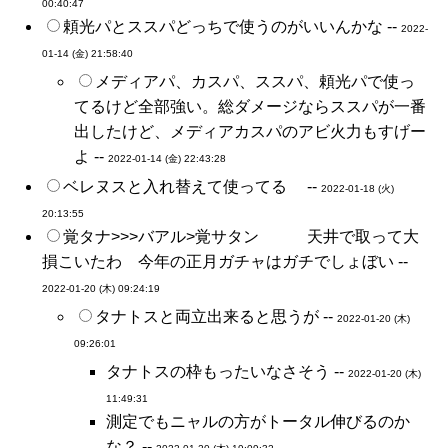
00:40:47
頼光パとススパどっちで使うのがいいんかな --
2022-
01-14 (金) 21:58:40
メディアパ、カスパ、ススパ、頼光パで使っ
てるけど全部強い。総ダメージならススパが一番
出したけど、メディアカスパのアビ火力もすげー
よ --
2022-01-14 (金) 22:43:28
ベレヌスと入れ替えて使ってる --
2022-01-18 (火)
20:13:55
覚タナ>>>バアル>覚サタン 天井で取って大
損こいたわ 今年の正月ガチャはガチでしょぼい --
2022-01-20 (木) 09:24:19
タナトスと両立出来ると思うが --
2022-01-20 (木)
09:26:01
タナトスの枠もったいなさそう --
2022-01-20 (木)
11:49:31
測定でもニャルの方がトータル伸びるのか
な？ --