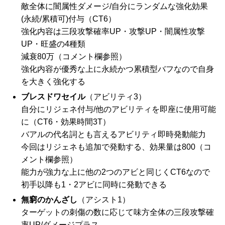
敵全体に闇属性ダメージ/自分にランダムな強化効果
(永続/累積可)付与（CT6）
強化内容は三段攻撃確率UP・攻撃UP・闇属性攻撃
UP・旺盛の4種類
減衰80万（コメント欄参照）
強化内容が優秀な上に永続かつ累積型バフなので自身
を大きく強化する
ブレスドワセイル
（アビリティ3）
自分にリジェネ付与/他のアビリティを即座に使用可能
に（CT6・効果時間3T）
バアルの代名詞とも言えるアビリティ即時発動能力
今回はリジェネも追加で発動する、効果量は800（コ
メント欄参照）
能力が強力な上に他の2つのアビと同じくCT6なので
初手以降も1・2アビに同時に発動できる
無窮のかんざし
（アシスト1）
ターゲットの刺傷の数に応じて味方全体の三段攻撃確
率UP/ダメージプラス