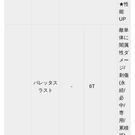
★性
能
UP
敵単
体に
闇属
性ダ
メー
ジ/
刺傷
バレッタス
(永
-
6T
ラスト
続/
必
中/
専
用/
累積