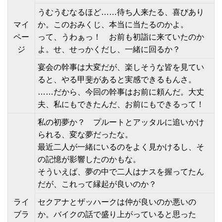
うむうむなるほど……待ち人来たる、喜びあり
マイ
か。このおみくじ、本当に当たるのかよ。
ペー
って、うわぁっ！ お前も初詣に来ていたのか
ジ
よ。せ、せっかくだし、一緒に回るか？
宴会の幹事は大変だが、楽しそうな皆を見てい
ると、やる甲斐があると実感できるもんさ。
……だから、今回の幹事はお前に頼んだ。大丈
夫、私にもできたんだ、お前にもできるって！
私の初夢か？ プルートとアッタルに追いかけ
られる、変な夢だったな。
最近二人が一緒にいるのをよく見かけるし、そ
の記憶が影響したのかもな。
そういえば、夢の中で二人はナスを握ってたん
だが、これって縁起が良いのか？
ライ
セクアナとザッハークは仲が良いのか悪いの
ブラ
か。バイクの話で盛り上がっていると思った