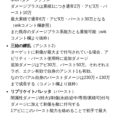
ダメージプラスは累積1につき通常2万・アビ3万・バ
ースト10万
最大累積で通常6万・アビ9万・バースト30万となる
（wikコメント欄参照）
また既存のダメージプラス系能力とも重複可能（wik
コメント欄より抜粋）
三始の繚乱
（アシスト2）
ターゲットに刺傷が最大まで付与されている場合、ア
ビリティ・バースト使用時に追加ダメージ
追加ダメージはアビ30万、バースト50万。それぞれエ
ラボ、エクシ有効で自身のアシスト1も有効。
なのでバアル自身のバーストダメージは230万＋130万
まで成長する（コメント欄より抜粋）
リプリケイトバレッタ
（バースト）
闇属性ダメージ(特大)/刺傷(永続/必中/専用/累積可)付与
ダメージに加えて刺傷を敵に付与する
1アビにこのバースト能力を絡めることで初手で最大