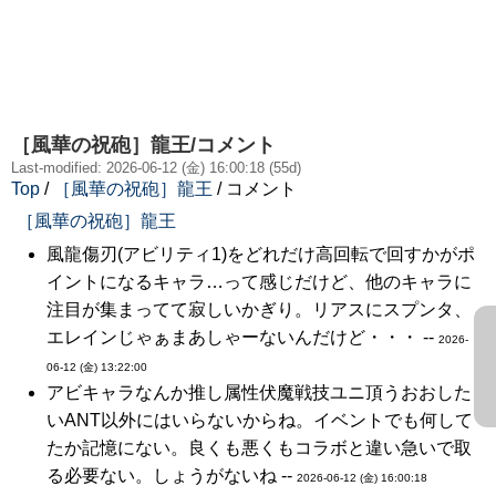
［風華の祝砲］龍王/コメント
Last-modified: 2026-06-12 (金) 16:00:18 (55d)
Top
/
［風華の祝砲］龍王
/ コメント
［風華の祝砲］龍王
風龍傷刃(アビリティ1)をどれだけ高回転で回すかがポ
イントになるキャラ…って感じだけど、他のキャラに
注目が集まってて寂しいかぎり。リアスにスプンタ、
エレインじゃぁまあしゃーないんだけど・・・ --
2026-
06-12 (金) 13:22:00
アビキャラなんか推し属性伏魔戦技ユニ頂うおおした
いANT以外にはいらないからね。イベントでも何して
たか記憶にない。良くも悪くもコラボと違い急いで取
る必要ない。しょうがないね --
2026-06-12 (金) 16:00:18