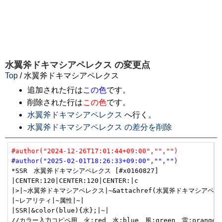
水翼斧ドキマシアペレクス
の変更点
Top
/ 水翼斧ドキマシアペレクス
追加された行は
この色
です。
削除された行は
この色
です。
水翼斧ドキマシアペレクス
へ行く。
水翼斧ドキマシアペレクス の差分を削除
#author("2024-12-26T17:01:44+09:00","","")
#author("2025-02-01T18:26:33+09:00","","")
*SSR　水翼斧ドキマシアペレクス [#x0160827]

|CENTER:120|CENTER:120|CENTER:|c

|>|~水翼斧ドキマシアペレクス|~&attachref(水翼斧ドキマシアペレクス.p
|~レアリティ|~属性|~|

|SSR|&color(blue){水};|~|

//カラー入力コピペ用　火:red　水:blue　風:green　雷:orange　光