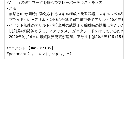
//　　↑の改行マークを挟んでフレーバーテキストを入力

-メモ

-攻撃とHPが同時に強化されるスキル構成の天宝武器。スキルレベル強化
-プライド(大)+アサルト(小)の合算で固定値部分でアサルト20相当(10
-イベント報酬のアサルト(大)単独の武器より編成時の効果は大きいが、
-[[幻斧>幻災斧カラミティアックス]]がエクシードを持っているため
-2020年9月16日に最終限界突破が追加。アサルトは30相当(15+15
**コメント [#e56c7105]
