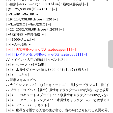
|~種類|~MaxLv&br;COLOR(blue):最終限界突破|~|

|斧|125/COLOR(blue):150|~|

|~MinHP|~MaxHP|~|

|19|114/COLOR(blue):120|~|

|~Min攻撃力|~Max攻撃力|~|

|422|2532/COLOR(blue):2659|~|

|~解放神姫|~売却価格|~|

|-|3000ジェム|~|

|>|[[天宝交換>ショップ#raidweapon]]|~|
|>|[[レイドメダル交換>ショップ#raidmedal]]|~|
// ↑イベント入手の時は[[イベント名]]

|>|>|~バースト付与効果|

|>|>|水属性ダメージ(特大)/COLOR(blue):(極大)|

|>|>|~スキル|

//武器スキルコピペ

//火[インフェルノ]　水[コキュートス]　風[タービランス]　雷[イン
//プライドコピペ：【属性】属性キャラクターのHPが少ないほど攻撃力UP
|>|>|''コキュートスプライド''：水属性キャラクターのHPが少ないほど
|>|>|''アクアストレングス''：水属性キャラクターのHPと攻撃力UP(小
|>|>|~フレーバーテキスト|

|>|>|世界を守護する天使の血が宿る、古の時代より伝わる双翼の斧。&