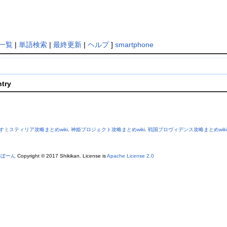
一覧
|
単語検索
|
最終更新
|
ヘルプ
]
smartphone
ntry
すミスティリア攻略まとめwiki
.
神姫プロジェクト攻略まとめwiki
.
戦国プロヴィデンス攻略まとめwiki
あぼーん
Copyright © 2017 Shikikan. License is
Apache License 2.0