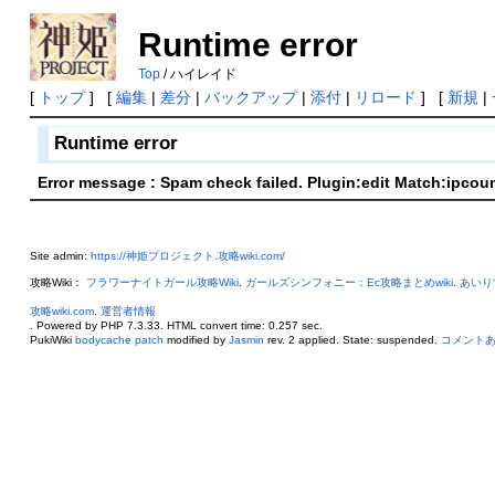
Runtime error
Top
/ ハイレイド
[
トップ
] [
編集
|
差分
|
バックアップ
|
添付
|
リロード
] [
新規
|
Runtime error
Error message : Spam check failed. Plugin:edit Match:ipcou
Site admin:
https://神姫プロジェクト.攻略wiki.com/
攻略Wiki：
フラワーナイトガール攻略Wiki
.
ガールズシンフォニー：Ec攻略まとめwiki
.
あいり
攻略wiki.com
.
運営者情報
. Powered by PHP 7.3.33. HTML convert time: 0.257 sec.
PukiWiki
bodycache patch
modified by
Jasmin
rev. 2 applied. State: suspended.
コメント