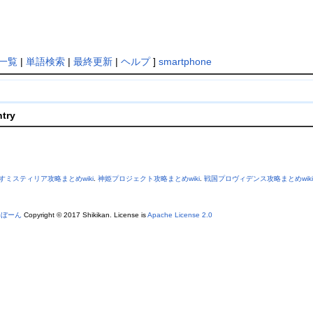
一覧
|
単語検索
|
最終更新
|
ヘルプ
]
smartphone
ntry
すミスティリア攻略まとめwiki
.
神姫プロジェクト攻略まとめwiki
.
戦国プロヴィデンス攻略まとめwiki
あぼーん
Copyright © 2017 Shikikan. License is
Apache License 2.0