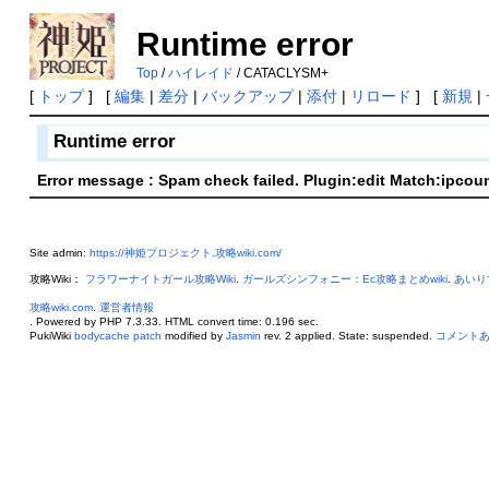
Runtime error
Top
/
ハイレイド
/ CATACLYSM+
[
トップ
] [
編集
|
差分
|
バックアップ
|
添付
|
リロード
] [
新規
|
Runtime error
Error message : Spam check failed. Plugin:edit Match:ipcou
Site admin:
https://神姫プロジェクト.攻略wiki.com/
攻略Wiki：
フラワーナイトガール攻略Wiki
.
ガールズシンフォニー：Ec攻略まとめwiki
.
あいり
攻略wiki.com
.
運営者情報
. Powered by PHP 7.3.33. HTML convert time: 0.196 sec.
PukiWiki
bodycache patch
modified by
Jasmin
rev. 2 applied. State: suspended.
コメント