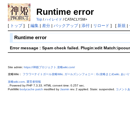
Runtime error
Top
/
ハイレイド
/ CATACLYSM+
[
トップ
] [
編集
|
差分
|
バックアップ
|
添付
|
リロード
] [
新規
|
Runtime error
Error message : Spam check failed. Plugin:edit Match:ipcou
Site admin:
https://神姫プロジェクト.攻略wiki.com/
攻略Wiki：
フラワーナイトガール攻略Wiki
.
ガールズシンフォニー：Ec攻略まとめwiki
.
あいり
攻略wiki.com
.
運営者情報
. Powered by PHP 7.3.33. HTML convert time: 0.257 sec.
PukiWiki
bodycache patch
modified by
Jasmin
rev. 2 applied. State: suspended.
コメント