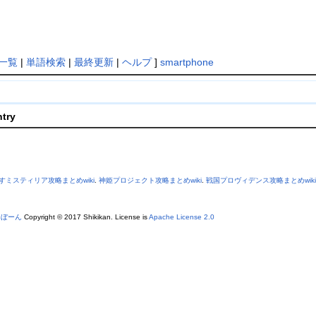
一覧
|
単語検索
|
最終更新
|
ヘルプ
]
smartphone
ntry
すミスティリア攻略まとめwiki
.
神姫プロジェクト攻略まとめwiki
.
戦国プロヴィデンス攻略まとめwiki
あぼーん
Copyright © 2017 Shikikan. License is
Apache License 2.0