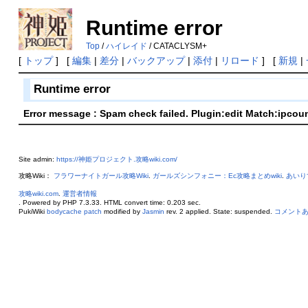
Runtime error
Top
/
ハイレイド
/ CATACLYSM+
[
トップ
] [
編集
|
差分
|
バックアップ
|
添付
|
リロード
] [
新規
|
Runtime error
Error message : Spam check failed. Plugin:edit Match:ipcou
Site admin:
https://神姫プロジェクト.攻略wiki.com/
攻略Wiki：
フラワーナイトガール攻略Wiki
.
ガールズシンフォニー：Ec攻略まとめwiki
.
あいり
攻略wiki.com
.
運営者情報
. Powered by PHP 7.3.33. HTML convert time: 0.203 sec.
PukiWiki
bodycache patch
modified by
Jasmin
rev. 2 applied. State: suspended.
コメント