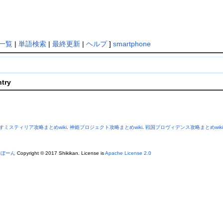
一覧
|
単語検索
|
最終更新
|
ヘルプ
]
smartphone
ntry
すミスティリア攻略まとめwiki
.
神姫プロジェクト攻略まとめwiki
.
戦国プロヴィデンス攻略まとめwiki
あぼーん
Copyright © 2017 Shikikan. License is
Apache License 2.0