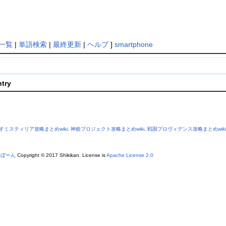
一覧
|
単語検索
|
最終更新
|
ヘルプ
]
smartphone
ntry
すミスティリア攻略まとめwiki
.
神姫プロジェクト攻略まとめwiki
.
戦国プロヴィデンス攻略まとめwiki
あぼーん
Copyright © 2017 Shikikan. License is
Apache License 2.0