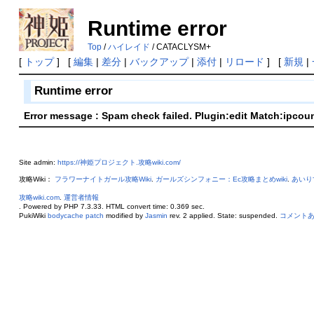
Runtime error
Top
/
ハイレイド
/ CATACLYSM+
[
トップ
] [
編集
|
差分
|
バックアップ
|
添付
|
リロード
] [
新規
|
Runtime error
Error message : Spam check failed. Plugin:edit Match:ipcou
Site admin:
https://神姫プロジェクト.攻略wiki.com/
攻略Wiki：
フラワーナイトガール攻略Wiki
.
ガールズシンフォニー：Ec攻略まとめwiki
.
あいり
攻略wiki.com
.
運営者情報
. Powered by PHP 7.3.33. HTML convert time: 0.369 sec.
PukiWiki
bodycache patch
modified by
Jasmin
rev. 2 applied. State: suspended.
コメント