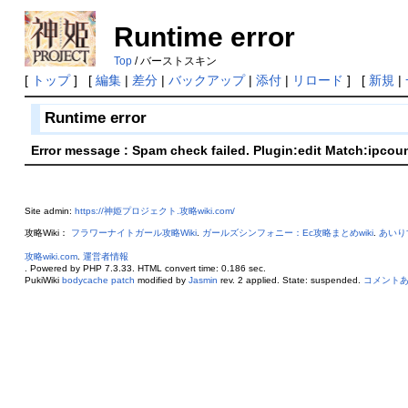
Runtime error
Top
/ バーストスキン
[
トップ
] [
編集
|
差分
|
バックアップ
|
添付
|
リロード
] [
新規
|
Runtime error
Error message : Spam check failed. Plugin:edit Match:ipcou
Site admin:
https://神姫プロジェクト.攻略wiki.com/
攻略Wiki：
フラワーナイトガール攻略Wiki
.
ガールズシンフォニー：Ec攻略まとめwiki
.
あいり
攻略wiki.com
.
運営者情報
. Powered by PHP 7.3.33. HTML convert time: 0.186 sec.
PukiWiki
bodycache patch
modified by
Jasmin
rev. 2 applied. State: suspended.
コメント