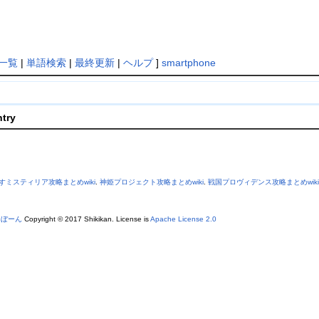
一覧
|
単語検索
|
最終更新
|
ヘルプ
]
smartphone
ntry
すミスティリア攻略まとめwiki
.
神姫プロジェクト攻略まとめwiki
.
戦国プロヴィデンス攻略まとめwiki
あぼーん
Copyright © 2017 Shikikan. License is
Apache License 2.0