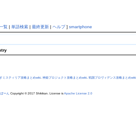
一覧
|
単語検索
|
最終更新
|
ヘルプ
]
smartphone
ntry
すミスティリア攻略まとめwiki
.
神姫プロジェクト攻略まとめwiki
.
戦国プロヴィデンス攻略まとめwiki
あぼーん
Copyright © 2017 Shikikan. License is
Apache License 2.0