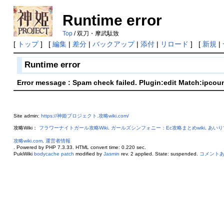
Runtime error
Top
/ 双刀・摩武駄致
[
トップ
] [
編集
|
差分
|
バックアップ
|
添付
|
リロード
] [
新規
|
Runtime error
Error message : Spam check failed. Plugin:edit Match:ipcou
Site admin:
https://神姫プロジェクト.攻略wiki.com/
攻略Wiki：
フラワーナイトガール攻略Wiki
.
ガールズシンフォニー：Ec攻略まとめwiki
.
あいり
攻略wiki.com
.
運営者情報
. Powered by PHP 7.3.33. HTML convert time: 0.220 sec.
PukiWiki
bodycache patch
modified by
Jasmin
rev. 2 applied. State: suspended.
コメント