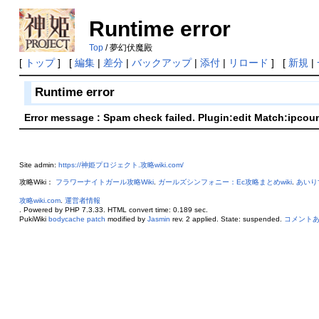
Runtime error
Top
/ 夢幻伏魔殿
[
トップ
] [
編集
|
差分
|
バックアップ
|
添付
|
リロード
] [
新規
|
Runtime error
Error message : Spam check failed. Plugin:edit Match:ipcou
Site admin:
https://神姫プロジェクト.攻略wiki.com/
攻略Wiki：
フラワーナイトガール攻略Wiki
.
ガールズシンフォニー：Ec攻略まとめwiki
.
あいり
攻略wiki.com
.
運営者情報
. Powered by PHP 7.3.33. HTML convert time: 0.189 sec.
PukiWiki
bodycache patch
modified by
Jasmin
rev. 2 applied. State: suspended.
コメント