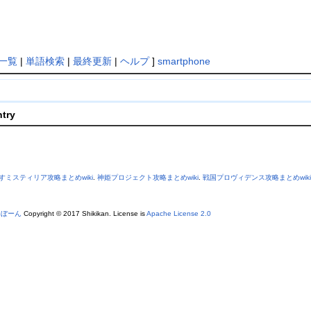
一覧
|
単語検索
|
最終更新
|
ヘルプ
]
smartphone
ntry
すミスティリア攻略まとめwiki
.
神姫プロジェクト攻略まとめwiki
.
戦国プロヴィデンス攻略まとめwiki
あぼーん
Copyright © 2017 Shikikan. License is
Apache License 2.0