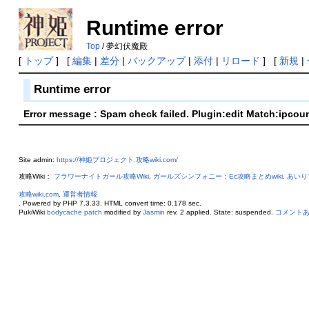
Runtime error
Top
/ 夢幻伏魔殿
[
トップ
] [
編集
|
差分
|
バックアップ
|
添付
|
リロード
] [
新規
|
Runtime error
Error message : Spam check failed. Plugin:edit Match:ipcou
Site admin:
https://神姫プロジェクト.攻略wiki.com/
攻略Wiki：
フラワーナイトガール攻略Wiki
.
ガールズシンフォニー：Ec攻略まとめwiki
.
あいり
攻略wiki.com
.
運営者情報
. Powered by PHP 7.3.33. HTML convert time: 0.178 sec.
PukiWiki
bodycache patch
modified by
Jasmin
rev. 2 applied. State: suspended.
コメント