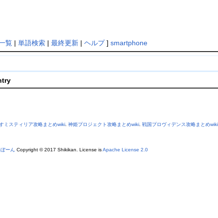
一覧
|
単語検索
|
最終更新
|
ヘルプ
]
smartphone
ntry
すミスティリア攻略まとめwiki
.
神姫プロジェクト攻略まとめwiki
.
戦国プロヴィデンス攻略まとめwiki
あぼーん
Copyright © 2017 Shikikan. License is
Apache License 2.0