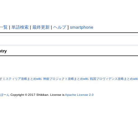
一覧
|
単語検索
|
最終更新
|
ヘルプ
]
smartphone
ntry
すミスティリア攻略まとめwiki
.
神姫プロジェクト攻略まとめwiki
.
戦国プロヴィデンス攻略まとめwiki
あぼーん
Copyright © 2017 Shikikan. License is
Apache License 2.0