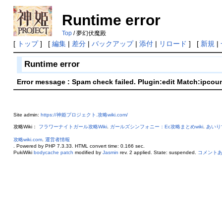
Runtime error
Top
/ 夢幻伏魔殿
[
トップ
] [
編集
|
差分
|
バックアップ
|
添付
|
リロード
] [
新規
|
Runtime error
Error message : Spam check failed. Plugin:edit Match:ipcou
Site admin:
https://神姫プロジェクト.攻略wiki.com/
攻略Wiki：
フラワーナイトガール攻略Wiki
.
ガールズシンフォニー：Ec攻略まとめwiki
.
あいり
攻略wiki.com
.
運営者情報
. Powered by PHP 7.3.33. HTML convert time: 0.166 sec.
PukiWiki
bodycache patch
modified by
Jasmin
rev. 2 applied. State: suspended.
コメント