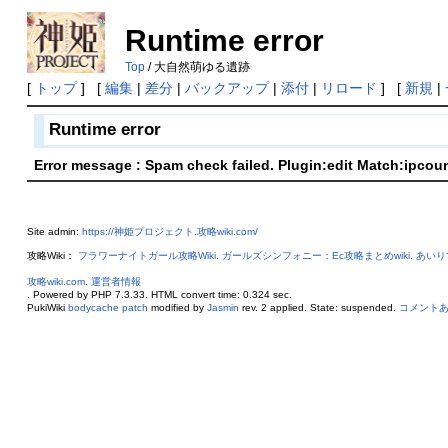
Runtime error
Top
/ 大自然萌ゆる遺跡
[
トップ
] [
編集
|
差分
|
バックアップ
|
添付
|
リロード
] [
新規
|
Runtime error
Error message : Spam check failed. Plugin:edit Match:ipcou
Site admin:
https://神姫プロジェクト.攻略wiki.com/
攻略Wiki：
フラワーナイトガール攻略Wiki
.
ガールズシンフォニー：Ec攻略まとめwiki
.
あいり
攻略wiki.com
.
運営者情報
. Powered by PHP 7.3.33. HTML convert time: 0.324 sec.
PukiWiki
bodycache patch
modified by
Jasmin
rev. 2 applied. State: suspended.
コメント