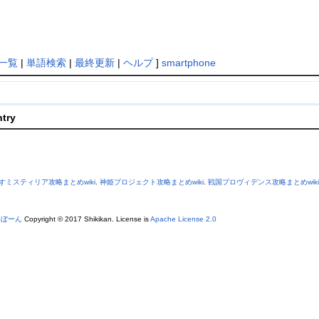
一覧
|
単語検索
|
最終更新
|
ヘルプ
]
smartphone
ntry
すミスティリア攻略まとめwiki
.
神姫プロジェクト攻略まとめwiki
.
戦国プロヴィデンス攻略まとめwiki
あぼーん
Copyright © 2017 Shikikan. License is
Apache License 2.0