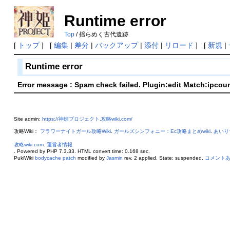
Runtime error
Top
/ 揺らめく古代遺跡
[
トップ
] [
編集
|
差分
|
バックアップ
|
添付
|
リロード
] [
新規
|
Runtime error
Error message : Spam check failed. Plugin:edit Match:ipcou
Site admin:
https://神姫プロジェクト.攻略wiki.com/
攻略Wiki：
フラワーナイトガール攻略Wiki
.
ガールズシンフォニー：Ec攻略まとめwiki
.
あいり
攻略wiki.com
.
運営者情報
. Powered by PHP 7.3.33. HTML convert time: 0.168 sec.
PukiWiki
bodycache patch
modified by
Jasmin
rev. 2 applied. State: suspended.
コメント