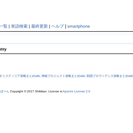
一覧
|
単語検索
|
最終更新
|
ヘルプ
]
smartphone
ntry
すミスティリア攻略まとめwiki
.
神姫プロジェクト攻略まとめwiki
.
戦国プロヴィデンス攻略まとめwiki
あぼーん
Copyright © 2017 Shikikan. License is
Apache License 2.0