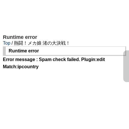
Runtime error
Top
/ 熱闘！メカ娘 渚の大決戦！
Runtime error
Error message : Spam check failed. Plugin:edit
Match:ipcountry