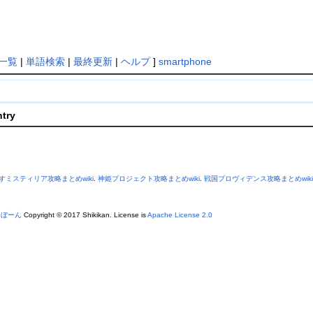
一覧
|
単語検索
|
最終更新
|
ヘルプ
]
smartphone
ntry
すミスティリア攻略まとめwiki
.
神姫プロジェクト攻略まとめwiki
.
戦国プロヴィデンス攻略まとめwiki
あぼーん
Copyright © 2017 Shikikan. License is
Apache License 2.0