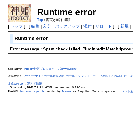
Runtime error
Top
/ 真実が眠る遺跡
[
トップ
] [
編集
|
差分
|
バックアップ
|
添付
|
リロード
] [
新規
|
Runtime error
Error message : Spam check failed. Plugin:edit Match:ipcou
Site admin:
https://神姫プロジェクト.攻略wiki.com/
攻略Wiki：
フラワーナイトガール攻略Wiki
.
ガールズシンフォニー：Ec攻略まとめwiki
.
あいり
攻略wiki.com
.
運営者情報
. Powered by PHP 7.3.33. HTML convert time: 0.180 sec.
PukiWiki
bodycache patch
modified by
Jasmin
rev. 2 applied. State: suspended.
コメント