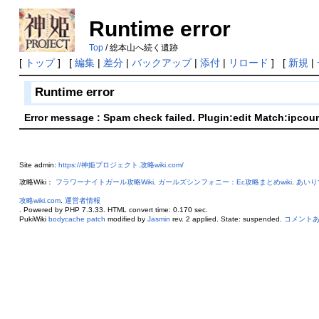
Runtime error
Top
/ 総本山へ続く遺跡
[
トップ
] [
編集
|
差分
|
バックアップ
|
添付
|
リロード
] [
新規
|
Runtime error
Error message : Spam check failed. Plugin:edit Match:ipcou
Site admin:
https://神姫プロジェクト.攻略wiki.com/
攻略Wiki：
フラワーナイトガール攻略Wiki
.
ガールズシンフォニー：Ec攻略まとめwiki
.
あいり
攻略wiki.com
.
運営者情報
. Powered by PHP 7.3.33. HTML convert time: 0.170 sec.
PukiWiki
bodycache patch
modified by
Jasmin
rev. 2 applied. State: suspended.
コメント