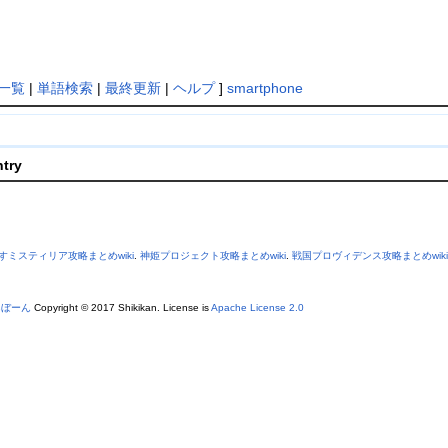
一覧
|
単語検索
|
最終更新
|
ヘルプ
]
smartphone
ntry
すミスティリア攻略まとめwiki
.
神姫プロジェクト攻略まとめwiki
.
戦国プロヴィデンス攻略まとめwiki
あぼーん
Copyright © 2017 Shikikan. License is
Apache License 2.0