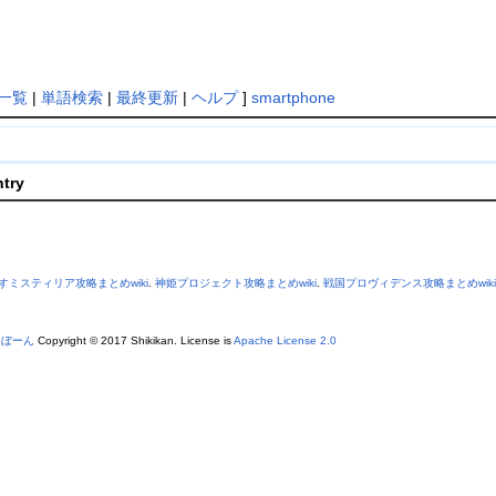
一覧
|
単語検索
|
最終更新
|
ヘルプ
]
smartphone
ntry
すミスティリア攻略まとめwiki
.
神姫プロジェクト攻略まとめwiki
.
戦国プロヴィデンス攻略まとめwiki
あぼーん
Copyright © 2017 Shikikan. License is
Apache License 2.0