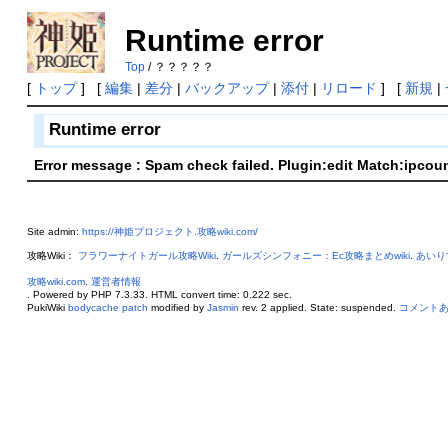
Runtime error
Top
/ ？？？？？
[
トップ
] [
編集
|
差分
|
バックアップ
|
添付
|
リロード
] [
新規
|
Runtime error
Error message : Spam check failed. Plugin:edit Match:ipcou
Site admin:
https://神姫プロジェクト.攻略wiki.com/
攻略Wiki：
フラワーナイトガール攻略Wiki
.
ガールズシンフォニー：Ec攻略まとめwiki
.
あいり
攻略wiki.com
.
運営者情報
. Powered by PHP 7.3.33. HTML convert time: 0.222 sec.
PukiWiki
bodycache patch
modified by
Jasmin
rev. 2 applied. State: suspended.
コメント