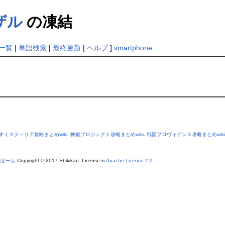
ザル
の凍結
一覧
|
単語検索
|
最終更新
|
ヘルプ
]
smartphone
すミスティリア攻略まとめwiki
.
神姫プロジェクト攻略まとめwiki
.
戦国プロヴィデンス攻略まとめwiki
あぼーん
Copyright © 2017 Shikikan. License is
Apache License 2.0