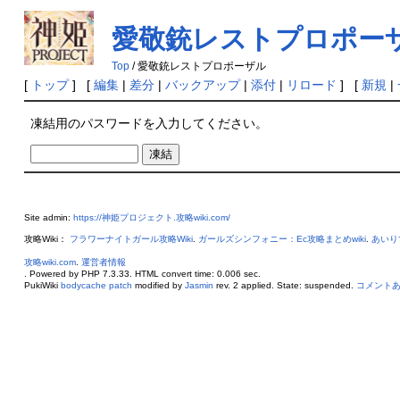
愛敬銃レストプロポー
Top
/ 愛敬銃レストプロポーザル
[
トップ
] [
編集
|
差分
|
バックアップ
|
添付
|
リロード
] [
新規
|
凍結用のパスワードを入力してください。
Site admin:
https://神姫プロジェクト.攻略wiki.com/
攻略Wiki：
フラワーナイトガール攻略Wiki
.
ガールズシンフォニー：Ec攻略まとめwiki
.
あいり
攻略wiki.com
.
運営者情報
. Powered by PHP 7.3.33. HTML convert time: 0.006 sec.
PukiWiki
bodycache patch
modified by
Jasmin
rev. 2 applied. State: suspended.
コメント