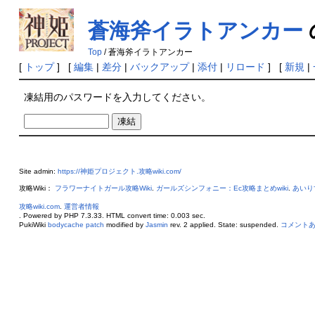
蒼海斧イラトアンカー
Top
/ 蒼海斧イラトアンカー
[
トップ
] [
編集
|
差分
|
バックアップ
|
添付
|
リロード
] [
新規
|
凍結用のパスワードを入力してください。
Site admin:
https://神姫プロジェクト.攻略wiki.com/
攻略Wiki：
フラワーナイトガール攻略Wiki
.
ガールズシンフォニー：Ec攻略まとめwiki
.
あいり
攻略wiki.com
.
運営者情報
. Powered by PHP 7.3.33. HTML convert time: 0.003 sec.
PukiWiki
bodycache patch
modified by
Jasmin
rev. 2 applied. State: suspended.
コメント