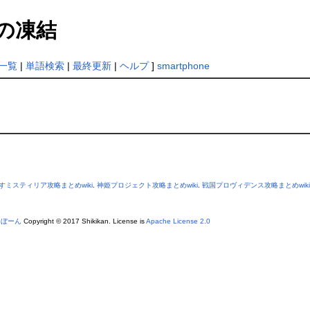
の凍結
一覧
|
単語検索
|
最終更新
|
ヘルプ
]
smartphone
すミスティリア攻略まとめwiki
.
神姫プロジェクト攻略まとめwiki
.
戦国プロヴィデンス攻略まとめwiki
あぼーん
Copyright © 2017 Shikikan. License is
Apache License 2.0