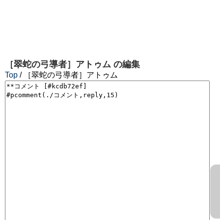
［翠蛇の弓導者］アトゥム
の編集
Top
/ ［翠蛇の弓導者］アトゥム