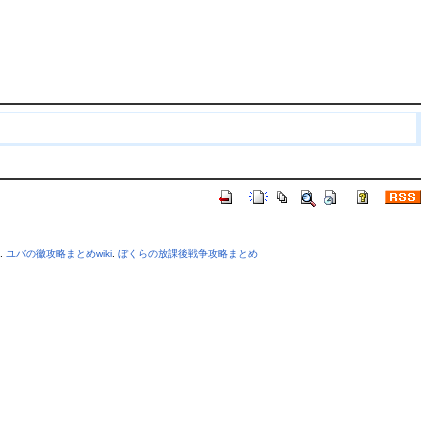
.
ユバの徽攻略まとめwiki
.
ぼくらの放課後戦争攻略まとめ