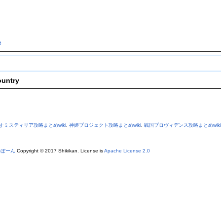
e
ountry
すミスティリア攻略まとめwiki
.
神姫プロジェクト攻略まとめwiki
.
戦国プロヴィデンス攻略まとめwiki
あぼーん
Copyright © 2017 Shikikan. License is
Apache License 2.0