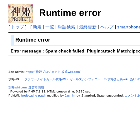
Runtime error
[
トップ
] [
新規
|
一覧
|
単語検索
|
最終更新
|
ヘルプ
]
smartphon
Runtime error
Error message : Spam check failed. Plugin:attach Match:ipc
Site admin:
https://神姫プロジェクト.攻略wiki.com/
攻略Wiki：
フラワーナイトガール攻略Wiki
.
ガールズシンフォニー：Ec攻略まとめwiki
.
あいり
攻略wiki.com
.
運営者情報
. Powered by PHP 7.3.33. HTML convert time: 0.175 sec.
PukiWiki
bodycache patch
modified by
Jasmin
rev. 2 applied. State: suspended.
コメント