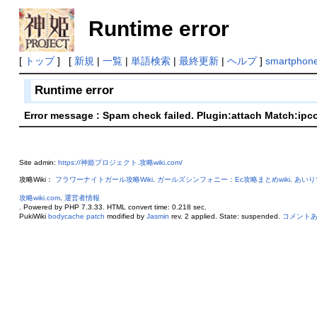
Runtime error
[
トップ
] [
新規
|
一覧
|
単語検索
|
最終更新
|
ヘルプ
]
smartphon
Runtime error
Error message : Spam check failed. Plugin:attach Match:ipc
Site admin:
https://神姫プロジェクト.攻略wiki.com/
攻略Wiki：
フラワーナイトガール攻略Wiki
.
ガールズシンフォニー：Ec攻略まとめwiki
.
あいり
攻略wiki.com
.
運営者情報
. Powered by PHP 7.3.33. HTML convert time: 0.218 sec.
PukiWiki
bodycache patch
modified by
Jasmin
rev. 2 applied. State: suspended.
コメント