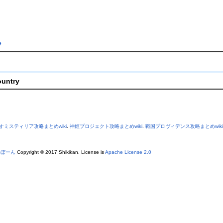
e
ountry
すミスティリア攻略まとめwiki
.
神姫プロジェクト攻略まとめwiki
.
戦国プロヴィデンス攻略まとめwiki
あぼーん
Copyright © 2017 Shikikan. License is
Apache License 2.0