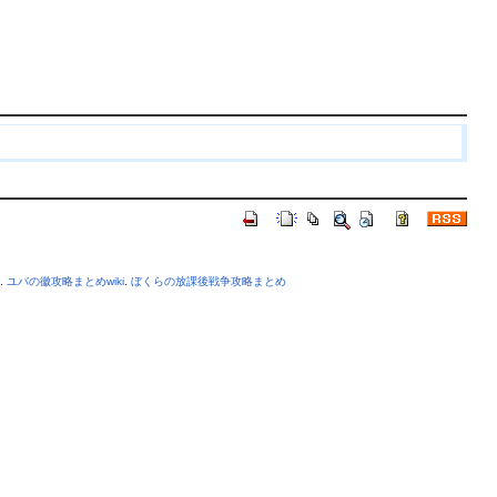
.
ユバの徽攻略まとめwiki
.
ぼくらの放課後戦争攻略まとめ