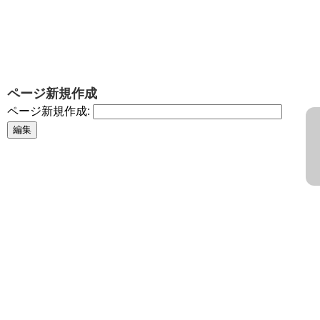
ページ新規作成
ページ新規作成: