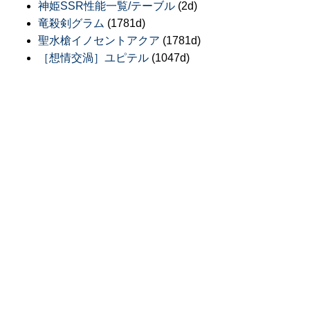
神姫SSR性能一覧/テーブル
(2d)
竜殺剣グラム
(1781d)
聖水槍イノセントアクア
(1781d)
［想情交渦］ユピテル
(1047d)