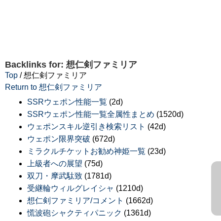
Backlinks for: 想仁剣ファミリア
Top
/ 想仁剣ファミリア
Return to 想仁剣ファミリア
SSRウェポン性能一覧
(2d)
SSRウェポン性能一覧全属性まとめ
(1520d)
ウェポンスキル逆引き検索リスト
(42d)
ウェポン限界突破
(672d)
ミラクルチケットお勧め神姫一覧
(23d)
上級者への展望
(75d)
双刀・摩武駄致
(1781d)
受継輪ウィルグレイシャ
(1210d)
想仁剣ファミリア/コメント
(1662d)
慌波砲シャクティパニック
(1361d)