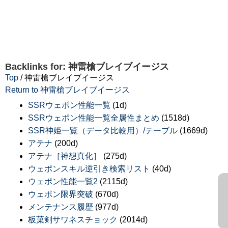
Backlinks for: 神雷槍ブレイブイージス
Top
/ 神雷槍ブレイブイージス
Return to 神雷槍ブレイブイージス
SSRウェポン性能一覧
(1d)
SSRウェポン性能一覧全属性まとめ
(1518d)
SSR神姫一覧（データ比較用）/テーブル
(1669d)
アテナ
(200d)
アテナ［神想真化］
(275d)
ウェポンスキル逆引き検索リスト
(40d)
ウェポン性能一覧2
(2115d)
ウェポン限界突破
(670d)
メンテナンス履歴
(977d)
板菓剣サワネスチョック
(2014d)