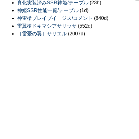
真化実装済みSSR神姫/テーブル
(23h)
神姫SSR性能一覧/テーブル
(1d)
神雷槍ブレイブイージス/コメント
(840d)
雷翼槍ドキマシアサリッサ
(552d)
［雷憂の翼］サリエル
(2007d)