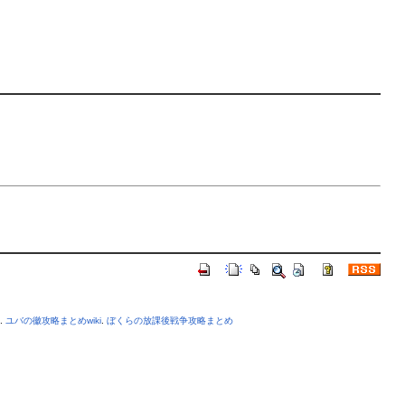
.
ユバの徽攻略まとめwiki
.
ぼくらの放課後戦争攻略まとめ