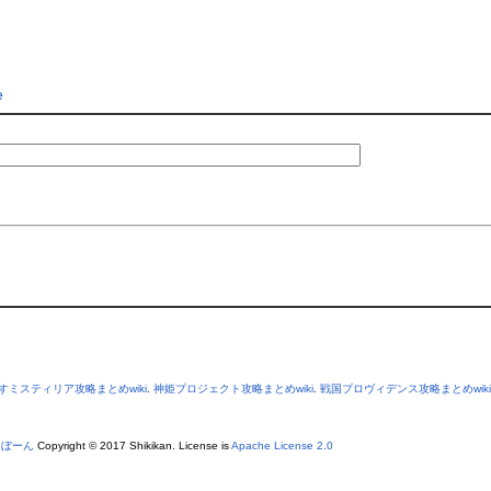
e
すミスティリア攻略まとめwiki
.
神姫プロジェクト攻略まとめwiki
.
戦国プロヴィデンス攻略まとめwiki
あぼーん
Copyright © 2017 Shikikan. License is
Apache License 2.0