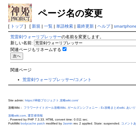
ページ名の変更
[
トップ
] [
新規
|
一覧
|
単語検索
|
最終更新
|
ヘルプ
]
smartphon
荒雷剣ウォーリプレッサー
の名前を変更します。
新しい名前:
関連ページもリネームする
関連ページ
荒雷剣ウォーリプレッサー/コメント
Site admin:
https://神姫プロジェクト.攻略wiki.com/
攻略Wiki：
フラワーナイトガール攻略Wiki
.
ガールズシンフォニー：Ec攻略まとめwiki
.
あいり
攻略wiki.com
.
運営者情報
. Powered by PHP 7.3.33. HTML convert time: 0.011 sec.
PukiWiki
bodycache patch
modified by
Jasmin
rev. 2 applied. State: suspended.
コメント