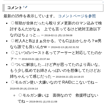
↑
†
コメント
最新の15件を表示しています。
コメントページを参照
幇助が全体だったら殴りダメ更新のロマン込みで検
討するんだがなぁ 上でも言ってるけど絶対王政以下
なのはちょっと… --
2019-02-11 (月) 13:59:08
村人AとBはまぁ分かる。でもCはおかしかろ？w男
なら誰でも良いんかw --
2019-02-13 (水) 02:31:52
こいつのバースト名ってアーサーと対応してたのか
ァ～ --
2019-03-01 (金) 23:37:44
ついに解放した…けど声が思ってたのより高いな。
もう少し低めでお姉さんっぽいのを想像してたけどお
姉ちゃんって感じだった --
2019-04-21 (日) 14:19:15
モルガン使い 大嫌いなので RAIDにこないでね --
2019-05-28 (火) 23:04:14
モルガン嫌いは 面倒なので 救援呼ばない
でね --
2019-06-01 (土) 03:11:08