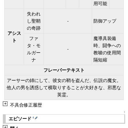
用可能
失われ
し聖鞘
-
防御アップ
の奇跡
アシス
ファ
魔導具装備
ト
タ・モ
時、闘争への
-
ルガー
教唆の使用間
ナ
隔短縮
フレーバーテキスト
アーサーの姉にして、彼女の鞘を盗んだ、伝説の魔女。
他人の男を誘惑して横取りすることが大好きな、邪悪な
英霊。
+
不具合修正履歴
↑
†
エピソード
+