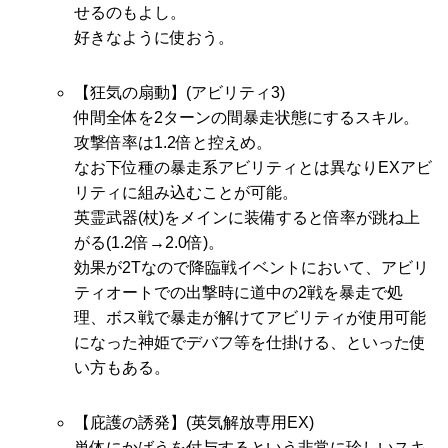
せるのもよし。
好きなように使おう。
【狂気の扇動】(アビリティ3)
仲間全体を2ターンの間暴走状態にするスキル。
攻撃倍率は1.2倍と控えめ。
なお下位種の暴走系アビリティとは異なりEXアビ
リティに組み込むことが可能。
英霊武器(杖)をメインに装備すると倍率が跳ね上
がる(1.2倍→2.0倍)。
効果が2Tなので降臨戦イベントにおいて、アビリ
ティオートでの出撃時に道中の2戦を暴走で処
理、ボス戦で暴走が解けてアビリティが使用可能
になった神姫でデバフ等を仕掛ける、といった使
い方もある。
【庇護の誘発】(英気解放専用EX)
単体にかばうを付与するという非常に珍しいスキ