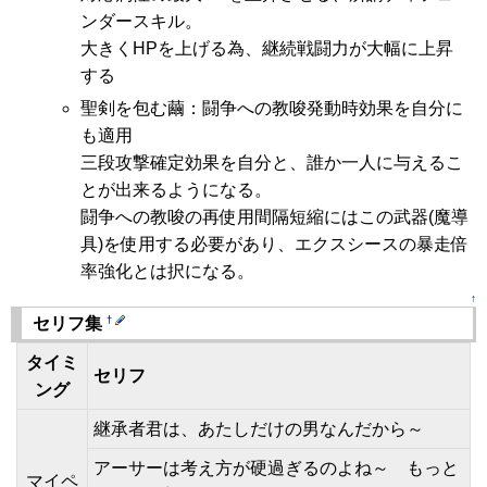
ンダースキル。
大きくHPを上げる為、継続戦闘力が大幅に上昇
する
聖剣を包む繭：闘争への教唆発動時効果を自分に
も適用
三段攻撃確定効果を自分と、誰か一人に与えるこ
とが出来るようになる。
闘争への教唆の再使用間隔短縮にはこの武器(魔導
具)を使用する必要があり、エクスシースの暴走倍
率強化とは択になる。
↑
†
セリフ集
タイミ
セリフ
ング
継承者君は、あたしだけの男なんだから～
アーサーは考え方が硬過ぎるのよね～ もっと
マイペ