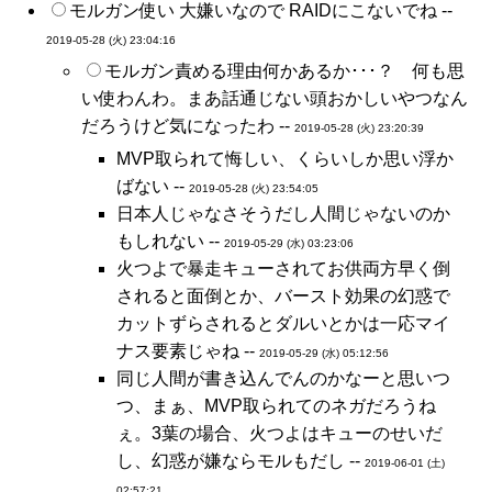
モルガン使い 大嫌いなので RAIDにこないでね --
2019-05-28 (火) 23:04:16
モルガン責める理由何かあるか･･･？ 何も思
い使わんわ。まあ話通じない頭おかしいやつなん
だろうけど気になったわ --
2019-05-28 (火) 23:20:39
MVP取られて悔しい、くらいしか思い浮か
ばない --
2019-05-28 (火) 23:54:05
日本人じゃなさそうだし人間じゃないのか
もしれない --
2019-05-29 (水) 03:23:06
火つよで暴走キューされてお供両方早く倒
されると面倒とか、バースト効果の幻惑で
カットずらされるとダルいとかは一応マイ
ナス要素じゃね --
2019-05-29 (水) 05:12:56
同じ人間が書き込んでんのかなーと思いつ
つ、まぁ、MVP取られてのネガだろうね
ぇ。3葉の場合、火つよはキューのせいだ
し、幻惑が嫌ならモルもだし --
2019-06-01 (土)
02:57:21