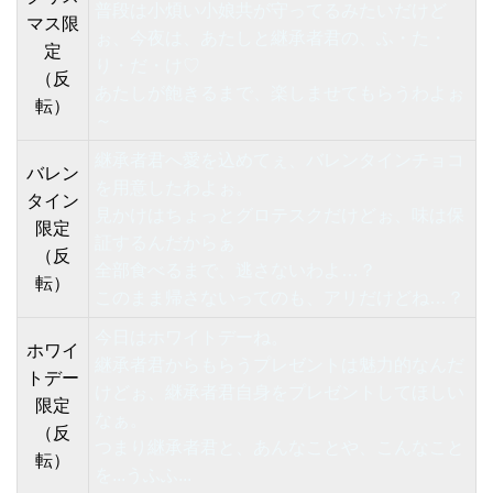
普段は小煩い小娘共が守ってるみたいだけど
マス限
ぉ、今夜は、あたしと継承者君の、ふ・た・
定
り・だ・け♡
（反
あたしが飽きるまで、楽しませてもらうわよぉ
転）
～
継承者君へ愛を込めてぇ、バレンタインチョコ
バレン
を用意したわよぉ。
タイン
見かけはちょっとグロテスクだけどぉ、味は保
限定
証するんだからぁ
（反
全部食べるまで、逃さないわよ…？
転）
このまま帰さないってのも、アリだけどね…？
今日はホワイトデーね。
ホワイ
継承者君からもらうプレゼントは魅力的なんだ
トデー
けどぉ、継承者君自身をプレゼントしてほしい
限定
なぁ。
（反
つまり継承者君と、あんなことや、こんなこと
転）
を...うふふ...