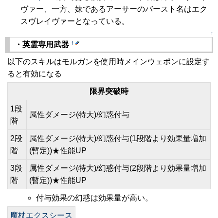
ヴァー、一方、妹であるアーサーのバースト名はエク
スヴレイヴァーとなっている。
↑
†
・英霊専用武器
以下のスキルはモルガンを使用時メインウェポンに設定す
ると有効になる
限界突破時
1段
属性ダメージ(特大)/幻惑付与
階
2段
属性ダメージ(特大)/幻惑付与(1段階より効果量増加
階
(暫定))★性能UP
3段
属性ダメージ(特大)/幻惑付与(2段階より効果量増加
階
(暫定))★性能UP
付与効果の幻惑は効果量が高い。
魔杖エクスシース