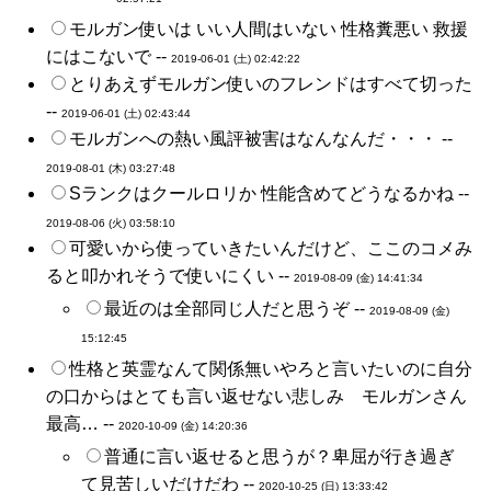
モルガン使いは いい人間はいない 性格糞悪い 救援
にはこないで --
2019-06-01 (土) 02:42:22
とりあえずモルガン使いのフレンドはすべて切った
--
2019-06-01 (土) 02:43:44
モルガンへの熱い風評被害はなんなんだ・・・ --
2019-08-01 (木) 03:27:48
Sランクはクールロリか 性能含めてどうなるかね --
2019-08-06 (火) 03:58:10
可愛いから使っていきたいんだけど、ここのコメみ
ると叩かれそうで使いにくい --
2019-08-09 (金) 14:41:34
最近のは全部同じ人だと思うぞ --
2019-08-09 (金)
15:12:45
性格と英霊なんて関係無いやろと言いたいのに自分
の口からはとても言い返せない悲しみ モルガンさん
最高… --
2020-10-09 (金) 14:20:36
普通に言い返せると思うが？卑屈が行き過ぎ
て見苦しいだけだわ --
2020-10-25 (日) 13:33:42