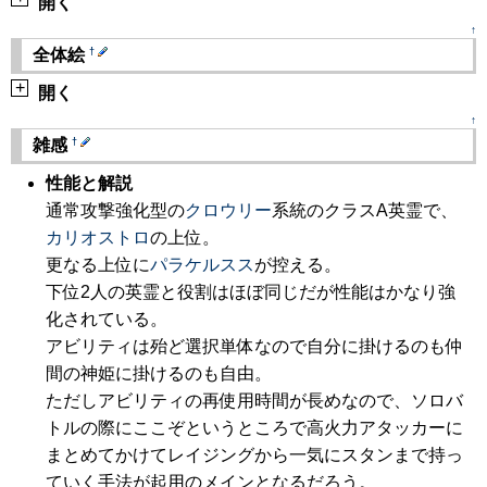
開く
↑
†
全体絵
+
開く
↑
†
雑感
性能と解説
通常攻撃強化型の
クロウリー
系統のクラスA英霊で、
カリオストロ
の上位。
更なる上位に
パラケルスス
が控える。
下位2人の英霊と役割はほぼ同じだが性能はかなり強
化されている。
アビリティは殆ど選択単体なので自分に掛けるのも仲
間の神姫に掛けるのも自由。
ただしアビリティの再使用時間が長めなので、ソロバ
トルの際にここぞというところで高火力アタッカーに
まとめてかけてレイジングから一気にスタンまで持っ
ていく手法が起用のメインとなるだろう。