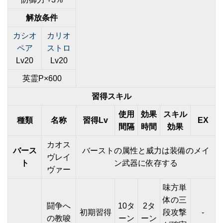
解放条件
カシオ
カリオ
ペア
ストロ
Lv20
Lv20
英霊P×600
習得スキル
使用
効果
スキル
種類
名称
習得Lv
EX
間隔
時間
効果
カオス
バース
バーストの属性と威力は装備のメイ
ヴレイ
ト
ン武器に依存する
ヴァー
味方単
体の三
闘争へ
10タ
2タ
初期習得
段攻撃
-
の教唆
ーン
ーン