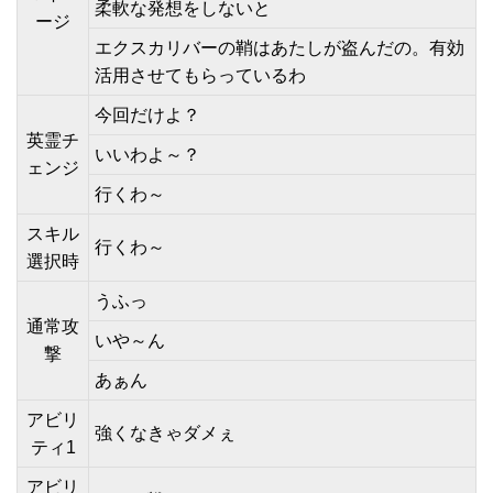
柔軟な発想をしないと
ージ
エクスカリバーの鞘はあたしが盗んだの。有効
活用させてもらっているわ
今回だけよ？
英霊チ
いいわよ～？
ェンジ
行くわ～
スキル
行くわ～
選択時
うふっ
通常攻
いや～ん
撃
あぁん
アビリ
強くなきゃダメぇ
ティ1
アビリ