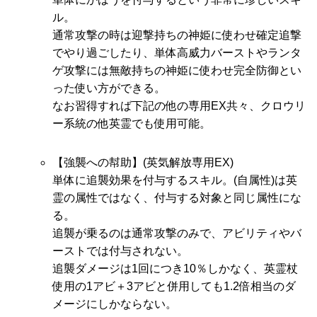
ル。
通常攻撃の時は迎撃持ちの神姫に使わせ確定追撃
でやり過ごしたり、単体高威力バーストやランタ
ゲ攻撃には無敵持ちの神姫に使わせ完全防御とい
った使い方ができる。
なお習得すれば下記の他の専用EX共々、クロウリ
ー系統の他英霊でも使用可能。
【強襲への幇助】(英気解放専用EX)
単体に追襲効果を付与するスキル。(自属性)は英
霊の属性ではなく、付与する対象と同じ属性にな
る。
追襲が乗るのは通常攻撃のみで、アビリティやバ
ーストでは付与されない。
追襲ダメージは1回につき10％しかなく、英霊杖
使用の1アビ＋3アビと併用しても1.2倍相当のダ
メージにしかならない。