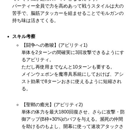
パーティー全員で力を高めあって戦うスタイルは大の
苦手で、脳筋アタッカーを組ませることでモルガンの
持ち味は活きてくる。
スキル考察
【闘争への教唆】(アビリティ1)
単体を2ターンの間確実に3回攻撃できるようにす
るアビリティ。
ただし再使用までなんと10ターンも要する。
メインウェポンを魔導具系統にしておけば、アシ
スト効果で8ターンおきに使えるように短縮され
る。
【聖鞘の癒光】(アビリティ2)
単体の体力を最大1800回復させ、さらに攻撃・防
御アップ(B枠+30%)のバフを与える。瀕死の仲間
を助けるのもよし、開幕に使って速攻アタックさ