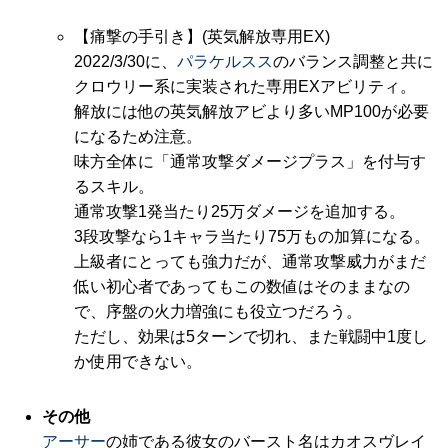
【痛撃の手引き】(英気解放専用EX)
2022/3/30に、
パラケルスス
のバランス調整と共に
クロウリー系に実装された専用EXアビリティ。
解放には他の英気解放アビより多いMP100が必要
になるため注意。
味方全体に「通常攻撃ダメージプラス」を付与す
るスキル。
通常攻撃1発当たり25万ダメージを追加する。
3段攻撃なら1キャラ当たり75万もの加算になる。
上級者にとっても強力だが、通常攻撃威力がまだ
低い初心者であってもこの数値はそのままなの
で、序盤の火力増強にも役立つだろう。
ただし、効果は5ターンで切れ、また戦闘中1度し
か使用できない。
その他
アーサー
の姉である彼女のバースト名はカオスヴレイ