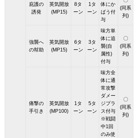
〇
庇護の
英気開放
8タ
1タ
体にか
(同系
誘発
(MP15)
ーン
ーン
ばう付
列)
与
味方単
体に追
〇
強襲へ
英気開放
6タ
3タ
襲(自
(同系
の幇助
(MP15)
ーン
ーン
属性)
列)
付与
味方全
体に通
常攻撃
ダメー
〇
痛撃の
英気開放
1タ
5タ
ジプラ
(同系
手引き
(MP100)
ーン
ーン
ス付与
列)
※戦闘
中1回
のみ使