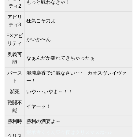
もっと戦わなきゃ！
ティ2
アビリ
狂気こそ力よ
ティ3
EXアビ
かいか〜ん
リティ
奥義可
なぁんだか濡れてきちゃったぁ
能
バース
混沌麝香で消滅なさい･･･ カオスヴレイヴァ
ト
ー！
瀕死
いや･･･いやよ～！！
戦闘不
イヤーッ！
能
勝利時
勝利の酒宴よ～
継承者くぅん♡今夜はクリスマスねっ♪
クリス