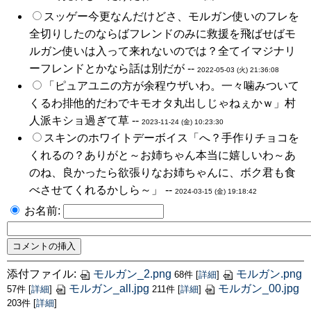
スッゲー今更なんだけどさ、モルガン使いのフレを
全切りしたのならばフレンドのみに救援を飛ばせばモ
ルガン使いは入って来れないのでは？全てイマジナリ
ーフレンドとかなら話は別だが --
2022-05-03 (火) 21:36:08
「ピュアユニの方が余程ウザいわ。一々噛みついて
くるわ排他的だわでキモオタ丸出しじゃねぇかｗ」村
人派キショ過ぎて草 --
2023-11-24 (金) 10:23:30
スキンのホワイトデーボイス「へ？手作りチョコを
くれるの？ありがと～お姉ちゃん本当に嬉しいわ～あ
のね、良かったら欲張りなお姉ちゃんに、ボク君も食
べさせてくれるかしら～」 --
2024-03-15 (金) 19:18:42
お名前:
添付ファイル:
モルガン_2.png
モルガン.png
68件
[
詳細
]
モルガン_all.jpg
モルガン_00.jpg
57件
[
詳細
]
211件
[
詳細
]
203件
[
詳細
]