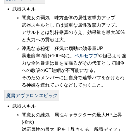
武器スキル
闇魔女の覇気：味方全体の属性攻撃力アップ
武器スキルとしては貴重な属性攻撃力アップ。
アサルトとは別枠乗算のうえ、効果量も最大30%
と火力への貢献は大。
漆黒なる秘術：狂気の扇動の効果量UP
暴走倍率2倍(+100%)に。
ベルゼブブ
や
妲己
より強
力な全体暴走は目を見張るがその代償として闘争
への教唆のCT短縮が不可能になる。
そのためメンバーには自身で連撃バフをかけられ
る神姫を連れていくなどしておくこと。
魔書アヴァロンエピック
武器スキル
闇魔女の練気：属性キャラクターの最大HP上昇
(極大)
対応属性の最大HPを上昇させる、所謂ディフェ