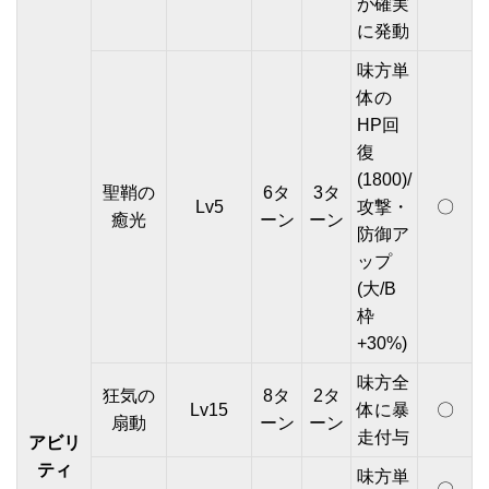
が確実
に発動
味方単
体の
HP回
復
(1800)/
聖鞘の
6タ
3タ
Lv5
攻撃・
〇
癒光
ーン
ーン
防御ア
ップ
(大/B
枠
+30%)
味方全
狂気の
8タ
2タ
Lv15
体に暴
〇
扇動
ーン
ーン
走付与
アビリ
ティ
味方単