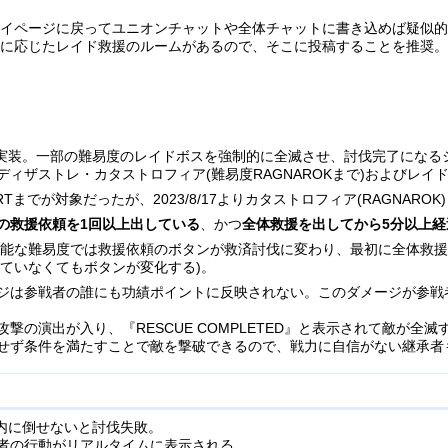
マイページに戻ってユニオンチャットや全体チャットに書き込めば疑似
度に応じたレイド救援のルームがあるので、そこに投稿することを推奨
より実装。一部の難易度のレイドボスを強制的に全滅させ、討伐完了になる
ィザストレ・カタストロフィア(難易度RAGNAROKまで)およびレイド
RTまでが対象だったが、2023/8/17よりカタストロフィア(RAGNARO
の救援依頼を1回以上出している
、かつ
全体救援を出してから5分以上経
能な難易度では救援依頼のボタンが救済討伐に変わり、最初に全体救援
ていなくてもボタンが変化する)。
ジは参戦者の誰にも功績ポイントに反映されない。このダメージが参戦者
撃の演出が入り、『RESCUE COMPLETED』と表示されて敵が全滅
せず条件を満たすことで敵を撃破できるので、戦力に自信がない継承者
以内に倒せないと討伐失敗。
者の行動がリアルタイムに表示される。