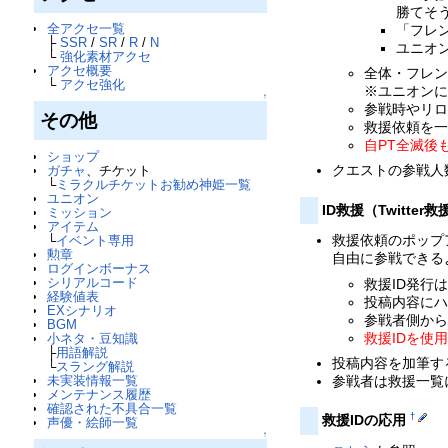
勝てそ
全アクセ一覧
「フレ
├
SSR
/
SR
/
R
/
N
ユニオ
└
強化素材アクセ
アクセ概要
全体・フレン
└
アクセ強化
※ユニオン
↑
参戦時やリロ
その他
救援依頼を
自PT全滅後
ショップ
クエストの参戦人
ガチャ
、チケット
└
ミラクルチケットお勧め神姫一覧
ユニオン
ID救援（Twitter救
ミッション
アイテム
救援依頼のポップ
└
イベント専用
勲章
自由に参戦できる
ログインボーナス
シリアルコード
救援ID発行は
経験値表
投稿内容に
EXシナリオ
参戦者側から
BGM
救援IDを使
小ネタ・豆知識
├
用語解説
投稿内容を加筆す
└
スラング解説
未実装情報一覧
参戦者は救援一覧
メンテナンス履歴
確認された不具合一覧
†
救援IDの応用
声優・絵師一覧
↑