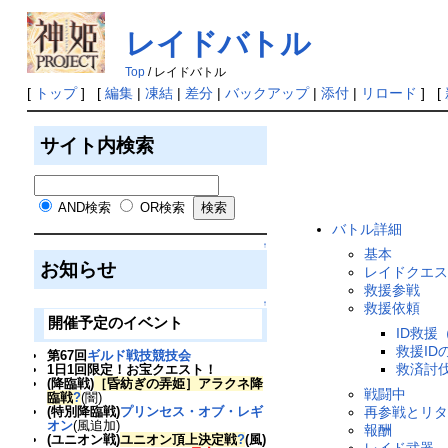
レイドバトル
Top
/ レイドバトル
[
トップ
] [
編集
|
凍結
|
差分
|
バックアップ
|
添付
|
リロード
] [
サイト内検索
AND検索
OR検索
バトル詳細
↑
基本
お知らせ
レイドクエ
救援参戦
↑
救援依頼
開催予定のイベント
ID救援（
救援ID
第67回
ギルド戦技競技会
救済討
1日1回限定！お宝クエスト！
(降臨戦)
［昏紡ぎの弄姫］アラクネ降
戦闘中
臨戦
?
(闇)
再参戦とリ
(特別降臨戦)
プリンセス・オブ・レギ
オン
(風追加)
報酬
(ユニオン戦)
ユニオン頂上決定戦
?
(風)