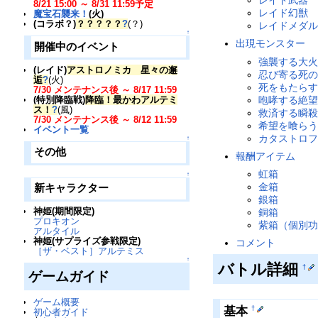
レイド武器
8/21 15:00 ～ 8/31 11:59予定
レイド幻獣
魔宝石襲来！
(火)
(コラボ？)
？？？？？
?
(？)
レイドメダ
↑
出現モンスター
開催中のイベント
強襲する大火
(レイド)
アストロノミカ 星々の邂
忍び寄る死の
逅
?
(火)
死をもたらす
7/30 メンテナンス後 ～ 8/17 11:59
咆哮する絶望
(特別降臨戦)
降臨！最かわアルテミ
ス！
?
(風)
救済する瞬殺
7/30 メンテナンス後 ～ 8/12 11:59
希望を喰らう
イベント一覧
カタストロ
↑
その他
報酬アイテム
虹箱
↑
金箱
新キャラクター
銀箱
神姫(期間限定)
銅箱
プロキオン
紫箱（個別
アルタイル
神姫(サプライズ参戦限定)
コメント
［ザ・ベスト］アルテミス
↑
バトル詳細
†
ゲームガイド
ゲーム概要
基本
†
初心者ガイド