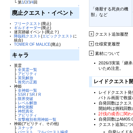
└ 第
1
/
2
/
3
/
4
回
↑
「倦厭する死炎の機
廃止クエスト・イベント
獣」など
フリークエスト
(廃止)
ギルドオーダー
(廃止)
迷宮踏破イベント(廃止？)
+
クエスト追加履歴
降臨戦クエスト
(
エピッククエスト
に
統合)
+
仕様変更履歴
TOWER OF MALICE
(廃止)
↑
+
素材について
キャラ
2026/3実装
英霊
いため注意。
├
全英霊一覧
├
アビリティ
├
英気解放
レイドクエスト
└
推究の正殿
神姫
├
全神姫一覧
レイドクエスト発
├
SSR
/
SR
/
R
バトル画面で救援
├
限界突破
├
レベル解放
自発回数はクエスト
├
神化覚醒
開始時は挑戦回数の
├
神想真化
討伐の成否に関わ
├
アビリティ
自発回数はAM05
└
攻撃種別有用神姫一覧
神姫(アビリティ、その他)
クエスト追加につ
├
スナッチ
自発レイド
├
バースト、フルバースト編成