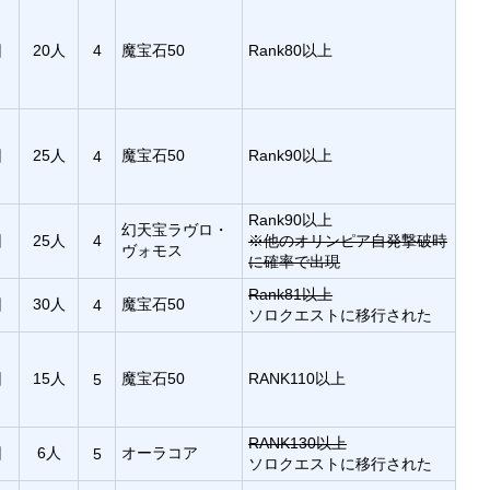
回
20人
4
魔宝石50
Rank80以上
回
25人
魔宝石50
Rank90以上
4
Rank90以上
幻天宝ラヴロ・
回
25人
4
※他のオリンピア自発撃破時
ヴォモス
に確率で出現
Rank81以上
回
30人
魔宝石50
4
ソロクエストに移行された
回
15人
魔宝石50
RANK110以上
5
RANK130以上
回
6人
オーラコア
5
ソロクエストに移行された