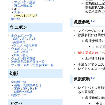
├
アビリティ編成
難易度は上記
└
通常攻撃編成
難易度RAG
スキン
※栄枯盛衰で
├
スキン
└
バーストスキン
?
敵一覧
救援参戦
†
↑
ウェポン
マイページのレイ
救援参戦には回数
全ウェポン一覧
├
SSR
/
SR
/
R
/
N
救援参戦後に
├
英霊専用
└
ウェポン強化素材
この返
ウェポンスキル
├
スキル効果
BPを返還されて
└
スキル強化
21年5月3
ウェポン限界突破
神姫得意武器逆引き一覧
全滅などでクエス
ウェポンスキル逆引き検索一覧
レイドクエストの
↑
幻獣
救援依頼
†
全幻獣一覧
├
召喚・幻獣効果とは
レイドバトル参加
├
SSR
/
SR
/
R
/
N
る※要検証）
└
幻獣強化素材
幻獣オーブ
救援依頼の送
↑
アクセ
「全員