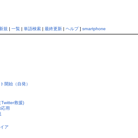
新規
|
一覧
|
単語検索
|
最終更新
|
ヘルプ
]
smartphone
スト開始（自発）
Twitter救援)
の応用
伐
タイア