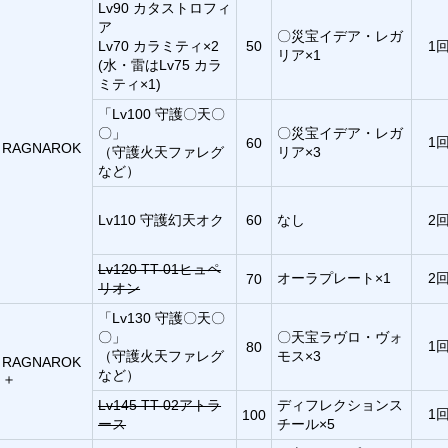
Lv90 カタストロフィ
ア
〇災宝イデア・レガ
Lv70 カラミティ×2
50
1
リア×1
(水・雷はLv75 カラ
ミティ×1)
「Lv100 守護〇天〇
〇」
〇災宝イデア・レガ
1
60
RAGNAROK
（守護火天ファレグ
リア×3
など）
Lv110 守護幻天オク
60
なし
2
Lv120 TT-01ヒュペ
オーラプレート×1
2
70
リオン
「Lv130 守護〇天〇
〇」
〇天宝ラヴロ・ヴォ
1
80
（守護火天ファレグ
モス×3
RAGNAROK
など）
＋
Lv145 TT-02アトラ
ディフレクションス
1
100
ース
チール×5