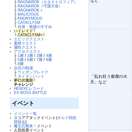
など
├
RAGNAROK（カタストロフィア）
├
RAGNAROK（守護天使）
├
RAGNAROK＋
├
MALICIOUS
├
ANONYMOUS
├
CATACLYSM
└
自発・救援のすすめ
ハイレイド
?
└
CATACLYSM+
?
エピッククエスト
素材クエスト
属性クエスト
アクセクエスト
├
1層
/
2層
/
3層
/
4層
├
5層
/
6層
/
7層
/
8層
└
9層
兵仗の戦場
├
ウェポンブレイク
└
タイタンハント
「乱れ狂う俊傑の火
夢幻伏魔殿
?
天」など
チャレンジ
HEROICレコード
EX BOSS BATTLE
↑
イベント
イベント一覧
スコアアタックイベント(
ギルド戦技
競技会
)
魔宝石襲来！
イベント
人気投票イベント