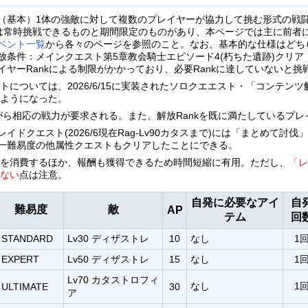
（基本）1体の強敵に対して複数のプレイヤーが協力して挑む形式の戦
Tでは常時挑戦できるものと期間限定のものがあり、本ページでは主に前者
ベント一覧
から各々のページを参照のこと。なお、基本的な仕様はどち
放条件：メインクエスト第5章教会騎士エピソード4(朽ちた遺跡)クリア
イヤーRankによる制限がかかっており、必要Rankに達していないと
トについては、2026/6/15に実装されたソロクエエスト・「コンテン
るようになった。
がら相応の戦力が要求される。また、解放Rankを既に満たしているプ
イドクエスト(2026/6現在Rag-Lv90カタスまで)には「まとめて
一難易度の他属性クエストもクリアしたことにできる。
数を消費するほか、報酬も獲得できるため時間短縮に有用。ただし、
「
れない
点は注意。
自発に必要なアイ
自
難易度
敵
AP
テム
回
STANDARD
Lv30 ディザストレ
10
なし
1
EXPERT
Lv50 ディザストレ
15
なし
1
Lv70 カタストロフィ
なし
1
ULTIMATE
30
ア