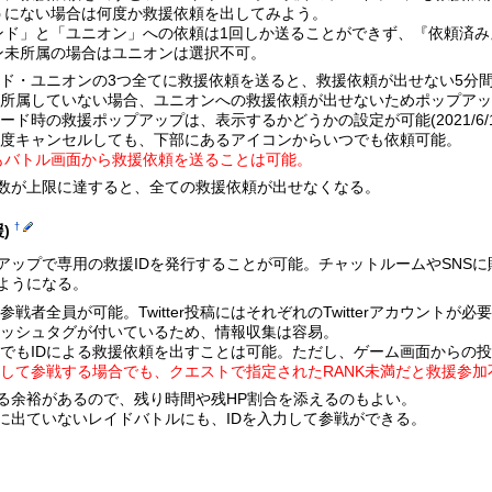
うにない場合は何度か救援依頼を出してみよう。
ンド」と「ユニオン」への依頼は1回しか送ることができず、『依頼済み
ン未所属の場合はユニオンは選択不可。
ド・ユニオンの3つ全てに救援依頼を送ると、救援依頼が出せない5分
に所属していない場合、ユニオンへの救援依頼が出せないためポップア
ード時の救援ポップアップは、表示するかどうかの設定が可能(2021/6/
一度キャンセルしても、下部にあるアイコンからいつでも依頼可能。
もバトル画面から救援依頼を送ることは可能。
数が上限に達すると、全ての救援依頼が出せなくなる。
†
援)
アップで専用の救援IDを発行することが可能。チャットルームやSNS
ようになる。
参戦者全員が可能。Twitter投稿にはそれぞれのTwitterアカウントが必
ハッシュタグが付いているため、情報収集は容易。
でもIDによる救援依頼を出すことは可能。ただし、ゲーム画面からの
用して参戦する場合でも、クエストで指定されたRANK未満だと救援参加
る余裕があるので、残り時間や残HP割合を添えるのもよい。
に出ていないレイドバトルにも、IDを入力して参戦ができる。