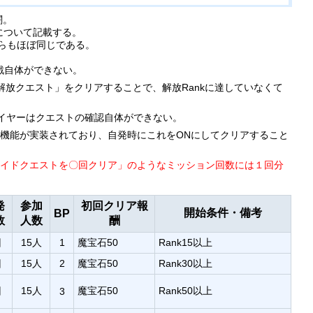
闘。
について記載する。
らもほぼ同じである。
挑戦自体ができない。
ツ解放クエスト」をクリアすることで、解放Rankに達していなくて
レイヤーはクエストの確認自体ができない。
討伐」機能が実装されており、自発時にこれをONにしてクリアすること
レイドクエストを〇回クリア」のようなミッション回数には１回分
発
参加
初回クリア報
開始条件・備考
BP
数
人数
酬
回
15人
1
魔宝石50
Rank15以上
回
15人
2
魔宝石50
Rank30以上
回
15人
魔宝石50
Rank50以上
3