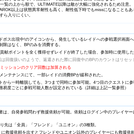
一覧の上から順で、ULTIMATE以降は敵が大幅に強化されるため注意。
NAROK以上は状態異常耐性も高く、耐性低下時でもmissになることもあ
すら入りにくい。
ドボス出現中!のアイコンから、発生しているレイドへの参戦選択画面
制限はなく、BPのみを消費する。
貢献ポイントを全く獲得せずレイドが終了した場合、参加時に使用した
還は回復扱いのようで、返還された際に回復中のBPのカウントはリセッ
もミッションのクリア回数は加算される
1日メンテナンスにて、一部レイドの消費BPが緩和された。
トから一時離脱しても、3つまで同時に参加可能。4つ目のクエストに
難易度ごとに参戦可能人数が設定されている（詳細は上記一覧参照）
者は、自発参戦問わず救援依頼が可能。依頼はログイン中のプレイヤー
り先は「全員」「フレンド」「ユニオン」の3種類。
」に救援依頼を出すとフレンドやユニオン以外のプレイヤーにも救援依頼