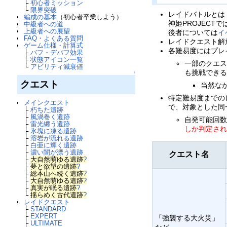
├
初心者ミッション
└
限界突破
レイドバトルとは
編成の基本
（初心者卒業しよう）
神姫PROJEC
中級者への道
上級者への展望
後者については
イ
FAQ・よくある質問
レイドクエスト解
ゲーム仕様・計算式
各難易度にはプレ
├
バフ・デバフ効果
├
状態アイコン一覧
一部のクエス
└
アビリティ減衰値
も挑戦でき
↑
クエスト
当然な
特定難易度までのレ
メインクエスト
で、対象とした同
├
朽ちた遺跡
├
風渦巻く遺跡
自発可能回
├
雷光纏う遺跡
しか判定さ
├
氷塊に凍る遺跡
├
溶岩が流れる遺跡
├
白亜に輝く遺跡
├
濃い闇が漂う遺跡
クエスト名
├
大自然萌ゆる遺跡
?
├
夢と欲望の遺跡
?
├
総本山へ続く遺跡
?
├
大自然萌ゆる遺跡
?
├
真実が眠る遺跡
?
└
揺らめく古代遺跡
?
レイドクエスト
├
STANDARD
├
EXPERT
「強襲する大火災」
├
ULTIMATE