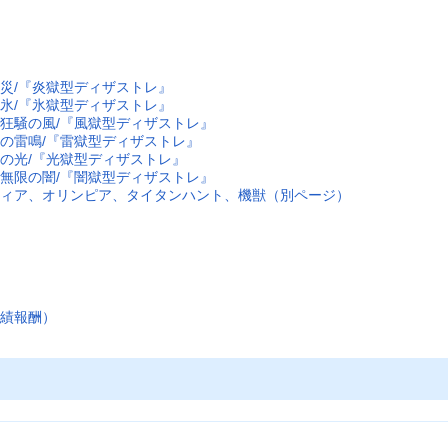
ル
災/『炎獄型ディザストレ』
氷/『氷獄型ディザストレ』
狂騒の風/『風獄型ディザストレ』
の雷鳴/『雷獄型ディザストレ』
の光/『光獄型ディザストレ』
無限の闇/『闇獄型ディザストレ』
フィア、オリンピア、タイタンハント、機獣（別ページ）
功績報酬）