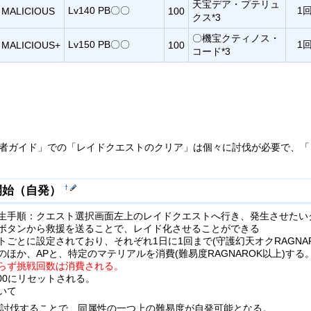
天宝デア・プテリュ
Lv140 PB〇〇
1
MALICIOUS
100
クス*3
〇機宝クティノス・
Lv150 PB〇〇
1
MALICIOUS+
100
コード*3
「継承者ガイド」での「レイドクエストのクリア」は個々に討伐が必要で
開始（自発）
†
生手順：クエスト選択画面左上のレイドクエストへ行き、発生させたい
ボタンから救援を送ることで、レイド化させることができる
ごとに設定されており、それぞれ1日に1回まで(守護幻天オクRAGNAR
ほか、APと、特定のマテリアルを消費(難易度RAGNAROK以上)する
らず挑戦回数は消費される。
:00にリセットされる。
いて
を討伐することで、同属性の一つ上の難易度が自発可能となる。