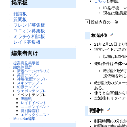
こちら
も参照。
掲示板
ID発行後、
現在は難易
雑談板
質問板
+
投稿内容の一例
フレンド募集板
ユニオン募集板
†
救済討伐
ミラチケ相談板
レイド募集板
21年2月15日
↑
恒常レイドボスのデ
編集者向け
以前はEXPE
提案意見掲示板
発動条件は
全体へ
編集練習所
救済討伐が可
新規ページの作り方
英霊テンプレ
援依頼を出し
神姫/覚醒テンプレ
救済討伐のダメー
スキンテンプレ
幻獣テンプレ
ある。
ウェポンテンプレ
使うと自軍側から攻
イベントテンプレ
全滅後もリタイア
降臨戦
レイドイベント
ユニオンイベント
戦闘中
†
特別降臨戦
エピッククエスト
MenuBar編集
制限時間(60分)
↑
戦闘中は他の参戦