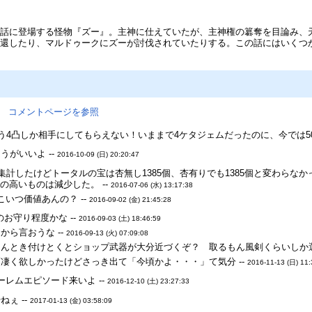
神話に登場する怪物『ズー』。主神に仕えていたが、主神権の簒奪を目論み、
奪還したり、マルドゥークにズーが討伐されていたりする。この話にはいくつ
。
コメントページを参照
！もう4凸しか相手にしてもらえない！いままで4ケタジェムだったのに、今では50
うがいいよ --
2016-10-09 (日) 20:20:47
戦集計したけどトータルの宝は杏無し1385個、杏有りでも1385個と変わら
の高いものは減少した。 --
2016-07-06 (水) 13:17:38
いつ価値あんの？ --
2016-09-02 (金) 21:45:28
のお守り程度かな --
2016-09-03 (土) 18:46:59
から言おうな --
2016-09-13 (火) 07:09:08
んとき付けとくとショップ武器が大分近づくぞ？ 取るもん風剣くらいしか選
凄く欲しかったけどさっき出て「今頃かよ・・・」て気分 --
2016-11-13 (日) 11:
レムエピソード来いよ --
2016-12-10 (土) 23:27:33
ぇ --
2017-01-13 (金) 03:58:09