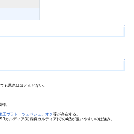
↑
↑
えても恩恵はほとんどない。
模様。
鬼王ヴラド・ツェペシュ
、
オク
等が存在する。
Rカルディア(幻魂魄カルディア)での4凸が狙いやすいのは強み。