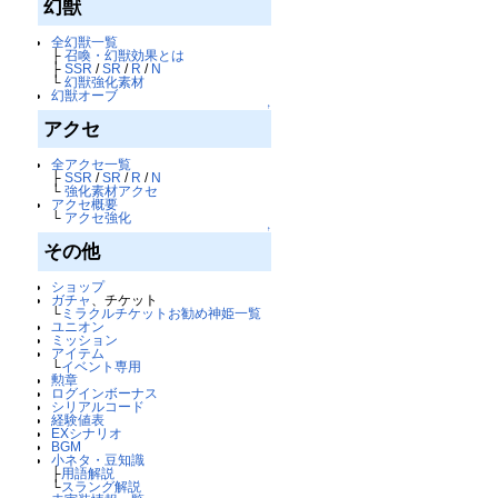
幻獣
全幻獣一覧
├
召喚・幻獣効果とは
├
SSR
/
SR
/
R
/
N
└
幻獣強化素材
幻獣オーブ
↑
アクセ
全アクセ一覧
├
SSR
/
SR
/
R
/
N
└
強化素材アクセ
アクセ概要
└
アクセ強化
↑
その他
ショップ
ガチャ
、チケット
└
ミラクルチケットお勧め神姫一覧
ユニオン
ミッション
アイテム
└
イベント専用
勲章
ログインボーナス
シリアルコード
経験値表
EXシナリオ
BGM
小ネタ・豆知識
├
用語解説
└
スラング解説