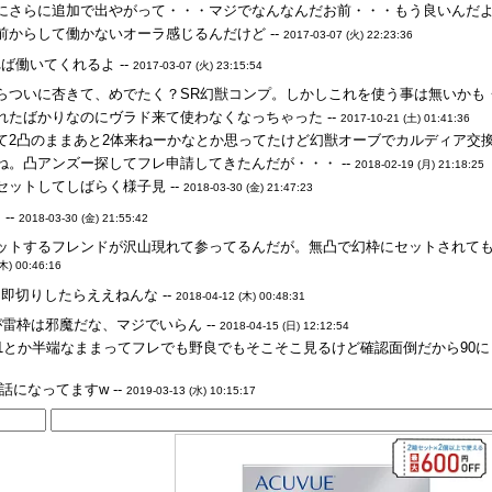
にさらに追加で出やがって・・・マジでなんなんだお前・・・もう良いんだよ・
前からして働かないオーラ感じるんだけど --
2017-03-07 (火) 22:23:36
ば働いてくれるよ --
2017-03-07 (火) 23:15:54
らついに杏きて、めでたく？SR幻獣コンプ。しかしこれを使う事は無いかも・・
れたばかりなのにヴラド来て使わなくなっちゃった --
2017-10-21 (土) 01:41:36
て2凸のままあと2体来ねーかなとか思ってたけど幻獣オーブでカルディア交換
ね。凸アンズー探してフレ申請してきたんだが・・・ --
2018-02-19 (月) 21:18:25
ットしてしばらく様子見 --
2018-03-30 (金) 21:47:23
--
2018-03-30 (金) 21:55:42
ットするフレンドが沢山現れて参ってるんだが。無凸で幻枠にセットされて
木) 00:46:16
即切りしたらええねんな --
2018-04-12 (木) 00:48:31
雷枠は邪魔だな、マジでいらん --
2018-04-15 (日) 12:12:54
v1とか半端なままってフレでも野良でもそこそこ見るけど確認面倒だから90に
話になってますw --
2019-03-13 (水) 10:15:17