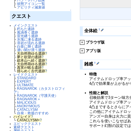
├
バフ・デバフ効果
├
状態アイコン一覧
└
アビリティ減衰値
↑
クエスト
メインクエスト
├
朽ちた遺跡
†
全体絵
├
風渦巻く遺跡
├
雷光纏う遺跡
├
氷塊に凍る遺跡
+
ブラウザ版
├
溶岩が流れる遺跡
├
白亜に輝く遺跡
├
濃い闇が漂う遺跡
+
アプリ版
├
大自然萌ゆる遺跡
?
├
夢と欲望の遺跡
?
├
総本山へ続く遺跡
?
†
雑感
├
大自然萌ゆる遺跡
?
├
真実が眠る遺跡
?
└
揺らめく古代遺跡
?
特徴
レイドクエスト
├
STANDARD
アイテムドロップ率アッ
├
EXPERT
4凸で効果量が上がるが
├
ULTIMATE
├
RAGNAROK（カタストロフィ
ア）
性能と解説
├
RAGNAROK（守護天使）
召喚効果で3ターン味方
├
RAGNAROK＋
アイテムドロップ率ア
├
MALICIOUS
├
ANONYMOUS
4凸までするとさらにア
├
CATACLYSM
この他にアイテムドロ
└
自発・救援のすすめ
アンズー自身は火力に貢
ハイレイド
?
└
CATACLYSM+
?
これらを使いこなせば
エピッククエスト
サポート幻獣の設定で
素材クエスト
属性クエスト