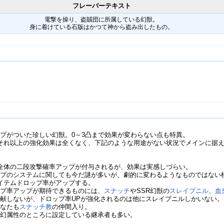
フレーバーテキスト
電撃を操り、盗賊団に所属している幻獣。
身に着けている石版はかつて神から盗み出したもの。
プがついた珍しい幻獣。0～3凸まで効果が変わらない点も特異。
それ以上の強化効果は全くなく、下記のような用途がない状況でメインに据
全体の二段攻撃確率アップが付与されるが、効果は実感しづらい。
ップのシステムに関しても今だ謎が多いが、劇的に変わるようなものではない
イテムドロップ率がアップする。
ップ率アップが期待できるものには、
スナッチ
やSSR幻獣の
スレイプニル
、
血
献しないが、ドロップ率UPが強化されるのは他にスレイプニルしかいない。S
あなたも
スナッチ教
の仲間入り。
は幻属性のところに設定している継承者も多い。