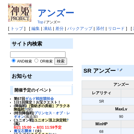
アンズー
Top
/ アンズー
[
トップ
] [
編集
|
凍結
|
差分
|
バックアップ
|
添付
|
リロード
] [
サイト内検索
AND検索
OR検索
SR アンズー
†
↑
お知らせ
アンズー
↑
開催予定のイベント
レアリティ
第67回
ギルド戦技競技会
SR
1日1回限定！お宝クエスト！
(降臨戦)
［昏紡ぎの弄姫］アラクネ
MaxLv
降臨戦
?
(闇)
(特別降臨戦)
プリンセス・オブ・レ
90
ギオン
(風追加)
(ユニオン戦)
ユニオン頂上決定戦
?
MinHP
(風)
8/21 15:00 ～ 8/31 11:59予定
魔宝石襲来！
(火)
68