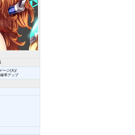
果
ージ(大)/
撃確率アップ