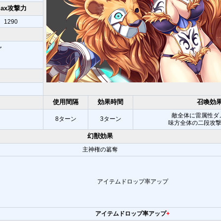
Max攻撃力
1290
ャ
使用間隔
効果時間
召喚効
敵全体に雷属性ダメ
8ターン
3ターン
味方全体の二段攻
幻獣効果
主神権の簒奪
アイテムドロップ率アップ
アイテムドロップ率アップ
+