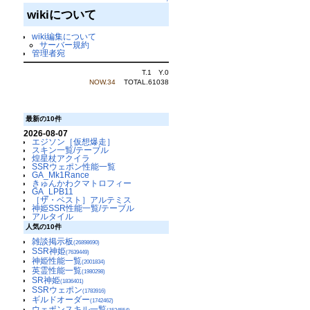
↑
wikiについて
wiki編集について
サーバー規約
管理者宛
T.1 Y.0
NOW.34
TOTAL.61038
最新の10件
2026-08-07
エジソン［仮想爆走］
スキン一覧/テーブル
煌星杖アクイラ
SSRウェポン性能一覧
GA_Mk1Rance
きゅんかわクマトロフィー
GA_LPB11
［ザ・ベスト］アルテミス
神姫SSR性能一覧/テーブル
アルタイル
人気の10件
雑談掲示板
(26898690)
SSR神姫
(7639449)
神姫性能一覧
(2001834)
英霊性能一覧
(1980298)
SR神姫
(1836401)
SSRウェポン
(1783916)
ギルドオーダー
(1742462)
ウェポンスキル一覧