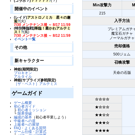
(コラボ？)
？？？？？
?
(？)
↑
Min攻撃力
開催中のイベント
215
(レイド)
アストロノミカ 星々の邂
入手方法
逅
?
(火)
7/30 メンテナンス後 ～ 8/17 11:59
(特別降臨戦)
降臨！最かわアルテミ
プレミアムガチ
ス！
?
(風)
魔宝石ガチャ
7/30 メンテナンス後 ～ 8/12 11:59
ノーマルガチャ
イベント一覧
↑
売却価格
その他
500ジェム
↑
新キャラクター
召喚攻撃
神姫(期間限定)
天命の石版
プロキオン
アルタイル
神姫(サプライズ参戦限定)
［ザ・ベスト］アルテミス
↑
ゲームガイド
☆☆☆☆
ゲーム概要
初心者ガイド
★☆☆☆
├
初心者ミッション
└
限界突破
★★☆☆
編成の基本
（初心者卒業しよう）
中級者への道
★★★☆
上級者への展望
FAQ・よくある質問
★★★★
ゲーム仕様・計算式