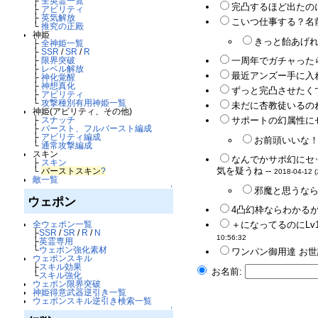
├
全英霊一覧
完凸するほど出たの
├
アビリティ
├
英気解放
こいつ仕事する？名
└
推究の正殿
神姫
きっと飴あげれ
├
全神姫一覧
├
SSR
/
SR
/
R
一周年でガチャった
├
限界突破
├
レベル解放
最近アンズー手に入
├
神化覚醒
├
神想真化
ずっと完凸させたく
├
アビリティ
└
攻撃種別有用神姫一覧
未だに杏教徒いるの
神姫(アビリティ、その他)
サポートの幻属性にセ
├
スナッチ
├
バースト、フルバースト編成
├
アビリティ編成
お前頭いいな！ 
└
通常攻撃編成
スキン
なんでかサポ幻にセ
├
スキン
気を疑うね --
└
バーストスキン
?
2018-04-12 (
敵一覧
↑
邪魔と思うなら
ウェポン
4凸幻枠ならわかるが
全ウェポン一覧
＋になってるのにL
├
SSR
/
SR
/
R
/
N
10:56:32
├
英霊専用
└
ウェポン強化素材
ワンパン御用達 お世
ウェポンスキル
├
スキル効果
お名前:
└
スキル強化
ウェポン限界突破
神姫得意武器逆引き一覧
ウェポンスキル逆引き検索一覧
↑