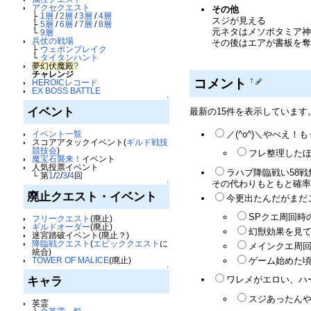
アクセクエスト
その他
├
1層
/
2層
/
3層
/
4層
スジが見える
├
5層
/
6層
/
7層
/
8層
元ネタはメソポタミア
└
9層
兵仗の戦場
その後はエアが書板を
├
ウェポンブレイク
└
タイタンハント
夢幻伏魔殿
?
チャレンジ
コメント
†
HEROICレコード
EX BOSS BATTLE
↑
イベント
最新の15件を表示しています
／(^o^)＼やべえ
イベント一覧
スコアアタックイベント(
ギルド戦技
競技会
)
フレ整理したほ
魔宝石襲来！
イベント
人気投票イベント
ラハブ降臨戦い58
└ 第
1
/
2
/
3
/
4
回
その代わりもともと確率
↑
廃止クエスト・イベント
今更出たんだがまだこ
SPクエ周回時
フリークエスト
(廃止)
ギルドオーダー
(廃止)
幻獣効果を見て
迷宮踏破イベント(廃止？)
降臨戦クエスト
(
エピッククエスト
に
メインクエ周回
統合)
ゲーム始めた頃
TOWER OF MALICE
(廃止)
↑
ワレメがエロい、ハー
キャラ
スジあったんやね
英霊