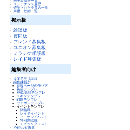
未実装情報一覧
メンテナンス履歴
確認された不具合一覧
声優・絵師一覧
↑
掲示板
雑談板
質問板
フレンド募集板
ユニオン募集板
ミラチケ相談板
レイド募集板
↑
編集者向け
提案意見掲示板
編集練習所
新規ページの作り方
英霊テンプレ
神姫/覚醒テンプレ
スキンテンプレ
幻獣テンプレ
ウェポンテンプレ
イベントテンプレ
降臨戦
レイドイベント
ユニオンイベント
特別降臨戦
エピッククエスト
MenuBar編集