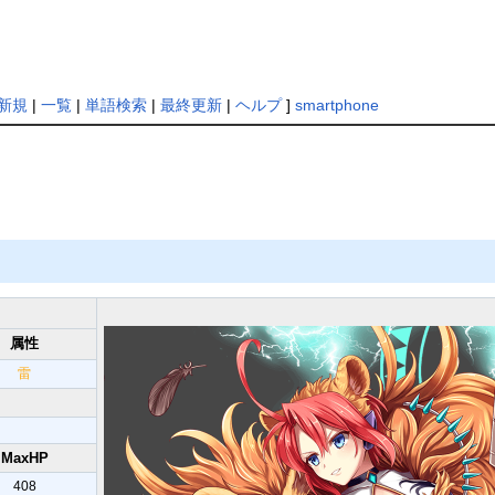
新規
|
一覧
|
単語検索
|
最終更新
|
ヘルプ
]
smartphone
属性
雷
MaxHP
408