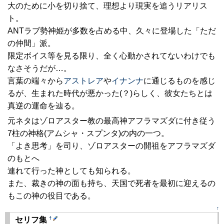
大のために小を切り捨て、理想より現実を追うリアリス
ト。
ANTラブ勢神姫が多数を占める中、久々に登場した「ただ
の仲間」派。
限定ボイス等を見る限り、全く心動かされてないわけでも
なさそうだが…。
言葉の端々から
アストレア
や
イナンナ
に通じるものを感じ
るが、生まれた時代が悪かった(？)らしく、彼女たちとは
真逆の運命を辿る。
元ネタはゾロアスター教の最高神アフラマズダに付き従う
7柱の神格(アムシャ・スプンタ)の内の一つ。
「よき思考」を司り、ゾロアスターの開祖をアフラマズダ
のもとへ
連れて行った神としても知られる。
また、裁きの神の面も持ち、天国で死者を最初に迎えるの
もこの神の役目である。
↑
†
セリフ集