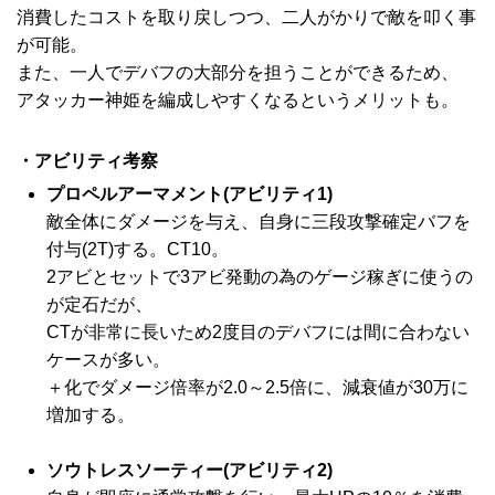
消費したコストを取り戻しつつ、二人がかりで敵を叩く事
が可能。
また、一人でデバフの大部分を担うことができるため、
アタッカー神姫を編成しやすくなるというメリットも。
・アビリティ考察
プロペルアーマメント(アビリティ1)
敵全体にダメージを与え、自身に三段攻撃確定バフを
付与(2T)する。CT10。
2アビとセットで3アビ発動の為のゲージ稼ぎに使うの
が定石だが、
CTが非常に長いため2度目のデバフには間に合わない
ケースが多い。
＋化でダメージ倍率が2.0～2.5倍に、減衰値が30万に
増加する。
ソウトレスソーティー(アビリティ2)