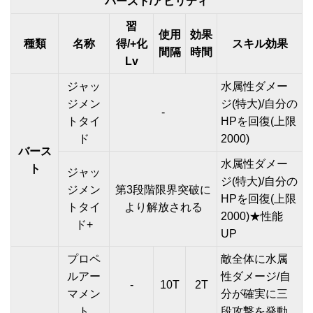
バースト/アビリティ
習
使用
効果
種類
名称
得/+化
スキル効果
間隔
時間
Lv
ジャッ
水属性ダメー
ジメン
ジ(特大)/自分の
-
トタイ
HPを回復(上限
ド
2000)
バース
水属性ダメー
ト
ジャッ
ジ(特大)/自分の
ジメン
第3段階限界突破に
HPを回復(上限
トタイ
より解放される
2000)★性能
ド+
UP
プロペ
敵全体に水属
ルアー
性ダメージ/自
-
10T
2T
マメン
分が確実に三
ト
段攻撃を発動