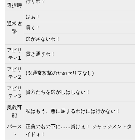
行くわ？
選択時
はぁ！
通常攻
貫く！
撃
逃がさないわ！
アビリ
貫き通すわ！
ティ1
アビリ
(※通常攻撃のためセリフなし)
ティ2
アビリ
貴方たちを逃がしはしない！
ティ3
奥義可
私はもう、悪に屈するわけには行かない！
能
バース
正義の名の下に……貫けぇ！ ジャッジメントタ
ト
イドォ！