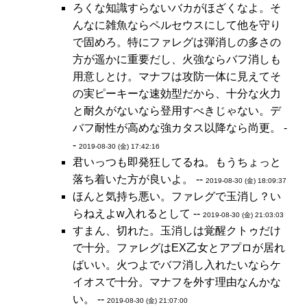
ろくな知識すらないバカがほざくなよ。そ
んなに雑魚ならペルセウスにして他を守り
で固めろ。特にファレグは弾消しの多さの
方が遥かに重要だし、火強ならバフ消しも
用意しとけ。マナフは攻防一体に見えてそ
の実ピーキーな速効型だから、十分な火力
と耐久がないなら登用すべきじゃない。デ
バフ耐性が高めな強カタス以降なら尚更。 -
-
2019-08-30 (金) 17:42:16
君いっつも即発狂してるね。もうちょっと
落ち着いた方が良いよ。 --
2019-08-30 (金) 18:09:37
ほんと気持ち悪い。ファレグで玉消し？い
らねえよw入れるとして --
2019-08-30 (金) 21:03:03
すまん、切れた。玉消しは覚醒クトゥだけ
で十分。ファレグはEX乙女とアプロが居れ
ばいい。火つよでバフ消し入れたいならケ
イオスで十分。マナフを外す理由なんかな
い。 --
2019-08-30 (金) 21:07:00