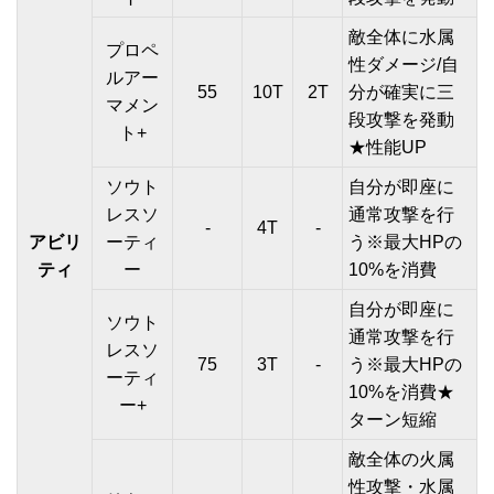
敵全体に水属
プロペ
性ダメージ/自
ルアー
55
10T
2T
分が確実に三
マメン
段攻撃を発動
ト+
★性能UP
ソウト
自分が即座に
レスソ
通常攻撃を行
-
4T
-
アビリ
ーティ
う※最大HPの
ティ
ー
10%を消費
自分が即座に
ソウト
通常攻撃を行
レスソ
75
3T
-
う※最大HPの
ーティ
10%を消費★
ー+
ターン短縮
敵全体の火属
性攻撃・水属