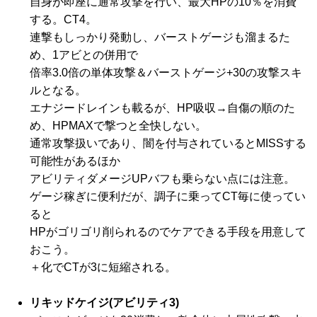
自身が即座に通常攻撃を行い、最大HPの10％を消費
する。CT4。
連撃もしっかり発動し、バーストゲージも溜まるた
め、1アビとの併用で
倍率3.0倍の単体攻撃＆バーストゲージ+30の攻撃スキ
ルとなる。
エナジードレインも載るが、HP吸収→自傷の順のた
め、HPMAXで撃つと全快しない。
通常攻撃扱いであり、闇を付与されているとMISSする
可能性があるほか
アビリティダメージUPバフも乗らない点には注意。
ゲージ稼ぎに便利だが、調子に乗ってCT毎に使ってい
ると
HPがゴリゴリ削られるのでケアできる手段を用意して
おこう。
＋化でCTが3に短縮される。
リキッドケイジ(アビリティ3)