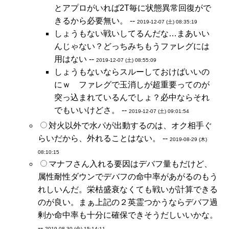
とアプロがいれば2T毎に状態異常回復がで
きるから必要無い。 --
2019-12-07 (土) 08:35:19
しょうもない戦いしてるんだな…まあいい
んじゃない？どっちみちもうファレグには
用はない --
2019-12-07 (土) 08:55:09
しょうもないならスルーしておけばいいの
にｗ ファレグで玉消しが超重要ってのが
突っ込まれているんでしょ？必中ならそれ
でもいいけどさ。 --
2019-12-07 (土) 09:01:54
対火以外で水パが出動するのは、オク相手ぐ
らいだから、外れることはない。 --
2019-08-29 (木)
08:10:15
マナフさん入れる要因はデバフ量もだけど、
属性耐性ダウンでデバフの命中率があがるのもう
れしいんだ。栄枯盛衰なくても戦いが計算できる
のが良い。まぁ上記の２英霊つかうならデバフ過
剰か命中率も十分に確保できそうだしいいかな。
--
2019-08-30 (金) 15:14:11