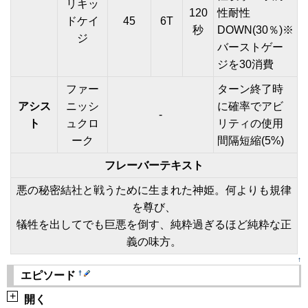
リキッ
120
性耐性
ドケイ
45
6T
秒
DOWN(30％)※
ジ
バーストゲー
ジを30消費
ファー
ターン終了時
アシス
ニッシ
に確率でアビ
-
ト
ュクロ
リティの使用
ーク
間隔短縮(5%)
フレーバーテキスト
悪の秘密結社と戦うために生まれた神姫。何よりも規律
を尊び、
犠牲を出してでも巨悪を倒す、純粋過ぎるほど純粋な正
義の味方。
↑
†
エピソード
+
開く