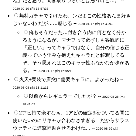
ね」だと思う。聞き取りづらいとは思うけど…。 --
2020-02-10 (月) 18:57:35
無料ガチャで引けたわ。ンだよこの性格あんま好き
じゃないわ だが……感じる --
2020-04-17 (金) 16:41:49
俺もそうだった…付き合う内に何となく分か
るようになるが、マナフって必ずしも客観的に
「正しい」ってキャラではなく、自分の信じる正
義っていう歪みを抱えたキャラだと解釈してる
ぞ。そう思えればこのキャラ性もなかなか味があ
る。 --
2020-04-17 (金) 16:55:19
火天+実装で唐突に需要キャラに。よかったね --
2020-08-08 (土) 13:11:11
以前からレギュラーでしたが？ --
2020-08-26 (水)
18:41:02
2アビ持て余すなぁ、1アビの確定3段ついてる間に
使いたいのにリキャが合わなさすぎる だからサラス
ヴァティに連撃補助させるわけね… --
2020-08-26 (水)