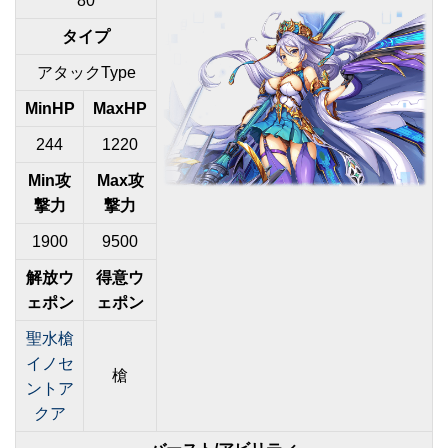
80
タイプ
アタックType
MinHP
MaxHP
244
1220
Min攻
Max攻
撃力
撃力
1900
9500
解放ウ
得意ウ
ェポン
ェポン
聖水槍
イノセ
槍
ントア
クア