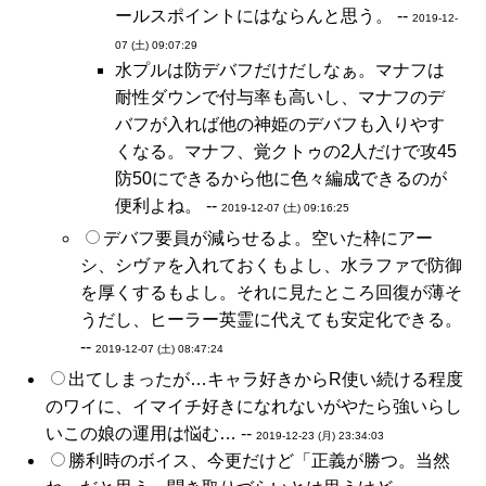
ールスポイントにはならんと思う。 --
2019-12-
07 (土) 09:07:29
水プルは防デバフだけだしなぁ。マナフは
耐性ダウンで付与率も高いし、マナフのデ
バフが入れば他の神姫のデバフも入りやす
くなる。マナフ、覚クトゥの2人だけで攻45
防50にできるから他に色々編成できるのが
便利よね。 --
2019-12-07 (土) 09:16:25
デバフ要員が減らせるよ。空いた枠にアー
シ、シヴァを入れておくもよし、水ラファで防御
を厚くするもよし。それに見たところ回復が薄そ
うだし、ヒーラー英霊に代えても安定化できる。
--
2019-12-07 (土) 08:47:24
出てしまったが…キャラ好きからR使い続ける程度
のワイに、イマイチ好きになれないがやたら強いらし
いこの娘の運用は悩む… --
2019-12-23 (月) 23:34:03
勝利時のボイス、今更だけど「正義が勝つ。当然