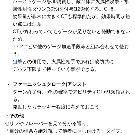
バーストゲージを30消費し、敵全体に火属性攻撃・水
属性耐性ダウン(30%)を付与(120秒)する。CT6。
効果量が非常に大きくCTも標準的だが、効果時間が短
い点には注意。
CTが終わっていてもゲージが足りないと発動できない
ため、
1・2アビや他のゲージ加速手段等と組み合わせて使お
う。
狙撃
との併用で、火属性相手であれば攻防共に
デバフ下限まで持っていく事ができる。
ファーニッシュクローク(アシスト
ターン終了時、5%の確率でアビリティCTが1短縮され
る。
発動したらラッキー程度に考えておこう。
・その他
セリフやフレーバーを見て分かる通り、
「自分の信条を絶対視して他者に押し付ける」タイプ。