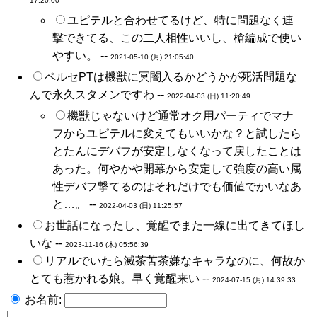
17:20:00
ユピテルと合わせてるけど、特に問題なく連
撃できてる、この二人相性いいし、槍編成で使い
やすい。 --
2021-05-10 (月) 21:05:40
ペルセPTは機獣に冥闇入るかどうかが死活問題な
んで永久スタメンですわ --
2022-04-03 (日) 11:20:49
機獣じゃないけど通常オク用パーティでマナ
フからユピテルに変えてもいいかな？と試したら
とたんにデバフが安定しなくなって戻したことは
あった。何やかや開幕から安定して強度の高い属
性デバフ撃てるのはそれだけでも価値でかいなあ
と…。 --
2022-04-03 (日) 11:25:57
お世話になったし、覚醒でまた一線に出てきてほし
いな --
2023-11-16 (木) 05:56:39
リアルでいたら滅茶苦茶嫌なキャラなのに、何故か
とても惹かれる娘。早く覚醒来い --
2024-07-15 (月) 14:39:33
お名前: