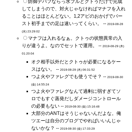
防御デバフならっ水プルとクトゥだけで完成
してしまうので、対火じゃなければマナフを入れ
ることはほとんどない。1,2アビのおかげでバー
スト初手までの足は速いってくらい。 --
2019-08-28
(水) 23:29:02
マナフは入れるなぁ。クトゥの状態異常の入
りが違うよ。なのでセットで運用。 --
2019-08-29 (木)
01:20:04
オク相手以外だとクトゥが必要になるケー
スはない。 --
2019-08-29 (木) 06:31:52
つよ火やファレグでも使うでそ？ --
2019-08-30
(金) 14:55:24
つよ火やファレグなんて過剰に弱すぎてソ
ロでもすぐ蒸発だしダメージコントロール
の必要もない --
2019-08-30 (金) 15:16:48
大部分のANTはそうじゃないんだよな。俺
ツエーは自分のブログでやればいいんじゃ
ないかな？ --
2019-08-30 (金) 17:33:29