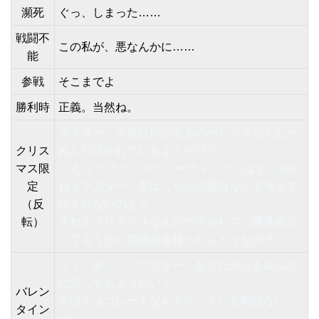
瀕死
ぐっ、しまった……
戦闘不
この私が、悪なんかに……
能
参戦
そこまでよ
勝利時
正義。当然ね。
マスター、今夜は何かあるのかしら？なんだか
クリス
みんな浮かれているようだけど…
マス限
…えっ？ クリスマスパーティー？…はぁ…あの
定
ねえマスター、悪はこちらの都合なんて考えて
（反
はくれないのよ？
転）
それをクリスマスなんかで浮かれて…継承者と
してもう少し緊張感を持ったらどうなの？
ふぅ、全く…。マスター、あなたからもみんな
に言ってちょうだい！
バレン
今はチョコレートなんて作っている暇はない
タイン
の。