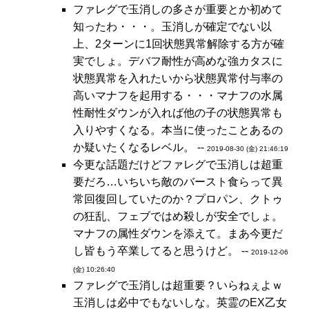
ファレグで玉消しの多さが重要とか初めて
知ったわ・・・。玉消しが確定でない以
上、2ターンに1回状態異常解除する方が確
実でしょ。デバフ耐性が高めな強カタスに
状態異常を入れたいから状態異常付与率の
高いマナフを起用する・・・マナフの水属
性耐性ダウンが入れば他の子の状態異常も
入りやすくなる。本当に使ったことあるの
か疑いたくなるレベル。 --
2019-08-30 (金) 21:46:19
今更な話題だけどファレグで玉消しは超重
要だろ…いちいち敵のバースト食らって異
常回復回していたのか？プロパン、クトゥ
の狂乱、フェブではめ殺しが安全でしょ。
マナフの属性ダウンを添えて。まあ今更だ
し皆もう卒業してると思うけど。 --
2019-12-06
(金) 10:26:40
ファレグで玉消しは超重要？いらねぇよｗ
玉消しは必中でもないしな。英霊のEX乙女