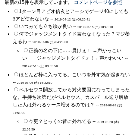
最新の15件を表示しています。
コメントページを参照
1ターン目アビオ信玄とアーシでゲージ40にしても
3アビ使わないな --
2019-04-12 (金) 06:20:41
いつみても立ち絵が良い --
2019-06-15 (土) 10:43:10
何でジャッジメントタイド言わなくなった？マジ萎
えるわ --
2019-07-06 (土) 04:23:00
正義の名の下に……貫けぇ！ ←声かっこい
い ジャッジメントタイドォ！←声かわいい --
2019-07-13 (土) 03:35:59
ほとんど枠に入ってる。こいつを外す気が起きない
--
2019-08-06 (火) 16:22:10
ペルセウス開放してから対火要因になってしまった
な。手持ち次第だがペルセウス、カスパール辺り解放
した人は外れるケース増えるのでは？ --
2019-08-28 (水)
21:51:20
今更？とっくの昔に外れてる --
2019-08-28 (水)
22:09:59