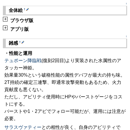
↑
†
全体絵
+
ブラウザ版
+
アプリ版
↑
†
雑感
・性能と運用
テュポーン降臨戦
(復刻2回目)より実装された水属性のア
タッカー神姫。
効果量30%という破格性能の属性デバフが最大の持ち味。
2T持続の確定三連撃、即通常攻撃発動もあるため、火力
貢献度も悪くない。
ただし、アビリティ使用時にHPやバーストゲージをコス
トにする。
バーストや1・2アビでフォロー可能だが、運用には注意が
必要。
サラスヴァティー
との相性が良く、自身のアビリティで