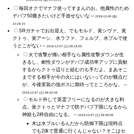
毎回オクでマナフ使ってすまんのお。他属性のため
デバフ50撒きたいけど手放せないな --
2019-12-06 (金)
10:29:15
SRガチャでお出迎え。でもモルド、覚シヴァ、覚
クトゥ、覚アーシ、水ラファ、フェルブ、水プルで使
うとこがない --
2019-12-07 (土) 08:18:00
火で攻撃が痛い相手なら属性攻撃ダウンが生
きるし、耐性ダウンがデバフ成功率アップに貢献
するからクトゥ辺りと組むのも手だよ。まあそこ
までする相手が今の火にはいないってのが難点だ
が、今後実装の強ボスに期待ってところかな。 --
2019-12-07 (土) 08:26:49
モルド外して英霊フリーになるのが大きな利
点。覚クトゥとマナフで防デバフ下限になるから
神姫も2枠自由になる。 --
2019-12-07 (土) 08:38:06
木は水プルいるんだから防御下限は現時点
でも2体で普通に行くんじゃない？そこはセ