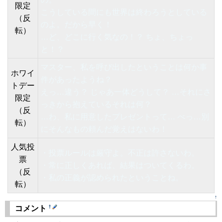
限定
こうしている間にも世界は終わろうとしている
（反
のよ。だから早く！
転）
…ど、どこに行く気なの！？ ちょ、ちょっ
と！？
マスター、私を呼び出したということは何か事
ホワイ
件があったようね？
トデー
えっ…違う？ じゃあ一体どうして？ …それにさ
限定
っきから抱えているそれは何？
（反
…わ、私に用意したプレゼントって… べっ…別
転）
にそんなもの頼んだ覚えはないわ！
人気投
・投票ルールは厳守よ。不正は許さないわ。
票
・常に正しくあれば、結果はついてくるわ。
（反
・私の正義が認められたということね。
転）
↑
†
コメント