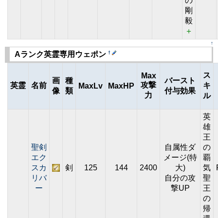
の
剛
毅
＋
↑
†
Aランク英霊専用ウェポン
ス
Max
画
種
バースト
攻撃
英霊
名前
キ
MaxLv
MaxHP
像
類
付与効果
力
ル
英
雄
王
聖剣
自属性ダ
の
エク
メージ(特
覇
スカ
剣
125
144
2400
大)
気
リバ
自分の攻
聖
ー
撃UP
王
の
帰