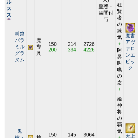
ル
狂
蠱惑・
ス
賢
幽闇付
ス
者
与
の
練
叫篇
魔書
気
パラ
魔
アヴ
＋
150
214
2726
ミル
導
ァロ
200
334
4226
阿
グラ
具
ンエ
鼻
ヌム
ピッ
叫
ク
喚
の
念
＋
姫
神
将
の
覇
鬼
気
150
145
3064
天上
槍・
槍
＋