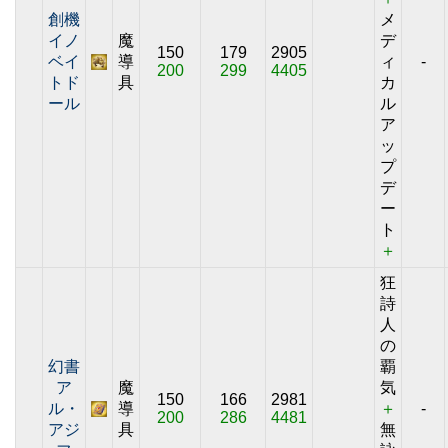
創機
メ
イノ
魔
デ
150
179
2905
ベイ
導
ィ
-
200
299
4405
トド
具
カ
ール
ル
ア
ッ
プ
デ
ー
ト
＋
狂
詩
人
の
幻書
覇
ア
魔
気
150
166
2981
ル・
導
＋
-
200
286
4481
アジ
具
無