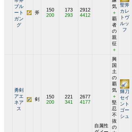
帝斧
練
聖斧
ブル
気
150
173
2912
カレ
ート
斧
＋
200
293
4412
トヴ
ガン
覇
ルッ
グ
者
フ
の
親
征
＋
興
国
土
の
覇
勇剣
気
輝刀
アエ
＋
150
221
2677
セイ
剣
200
341
4177
ネア
堅
ント
ス
忍
ゴー
不
シュ
抜
自属性
の
ダメー