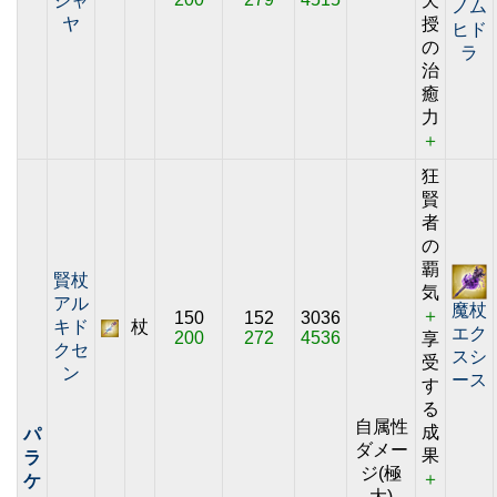
ジャ
天
ノム
ヤ
授
ヒド
の
ラ
治
癒
力
＋
狂
賢
者
の
覇
賢杖
気
アル
魔杖
＋
150
152
3036
キド
杖
エク
200
272
4536
享
クセ
スシ
受
ン
ース
す
る
自属性
成
パ
ダメー
果
ラ
ジ(極
＋
ケ
大)