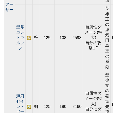
還
アー
英
サー
雄
王
の
聖斧
自属性ダ
練
カレ
メージ(特
気
トヴ
斧
大)
125
108
2598
円
ルッ
自分の攻
卓
フ
撃UP
王
の
威
厳
聖
少
女
の
自属性ダ
輝刀
覇
メージ(特
セイ
気
大)
ント
剣
125
180
2160
先
自分にダ
ゴー
導