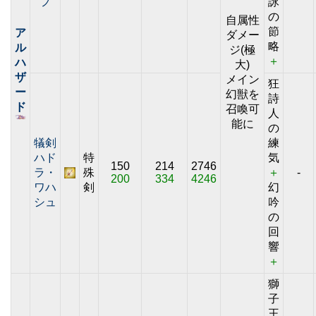
フ
詠
の
自属性
節
ア
ダメー
略
ル
ジ(極
＋
ハ
大)
ザ
メイン
狂
ー
幻獣を
詩
ド
召喚可
人
能に
の
犠剣
練
ハド
特
気
150
214
2746
ラ・
殊
＋
-
200
334
4246
ワハ
剣
幻
シュ
吟
の
回
響
＋
獅
子
王