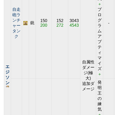
＋
自走
プ
砲ラ
ロ
ンチ
グ
150
152
3043
銃
-
200
272
4543
ャー
ラ
タン
ム
ク
ア
プ
テ
ィ
マ
自属性
イ
エ
ダメー
ズ
ジ
ジ(極
＋
ソ
大)
発
ン
追加ダ
明
メージ
王
の
練
気
＋