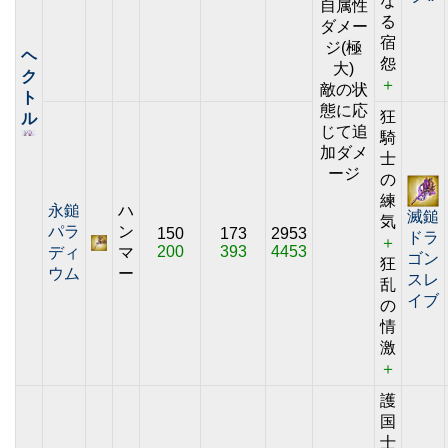
な
自属性
る
ダメー
宿
ジ(極
ヘ
怨
大)
ク
＋
敵の状
ト
態に応
狂
ル
じて追
騎
加ダメ
士
ージ
の
練
永鎚
ハ
滅鎚
気
パラ
ン
150
173
2953
ドラ
＋
200
393
4453
ディ
マ
ゴン
狂
ウム
ー
スレ
乱
イブ
の
情
激
＋
護
国
士