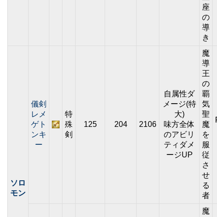
座
の
導
き
魔
導
王
の
自属性ダ
覇
儀剣
メージ(特
気
レメ
特
大)
聖
ゲト
殊
125
204
2106
味方全体
魔
ンキ
剣
のアビリ
を
ー
ティダメ
服
ージUP
従
さ
せ
ソロ
る
モン
者
魔