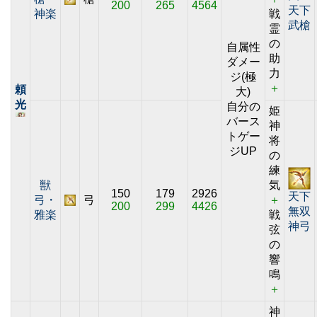
200
265
4564
天下
神楽
戦
武槍
霊
の
自属性
助
ダメー
力
ジ(極
＋
頼
大)
光
自分の
姫
バース
神
トゲー
将
ジUP
の
練
獣
気
150
179
2926
天下
弓・
弓
＋
200
299
4426
無双
雅楽
戦
神弓
弦
の
響
鳴
＋
神