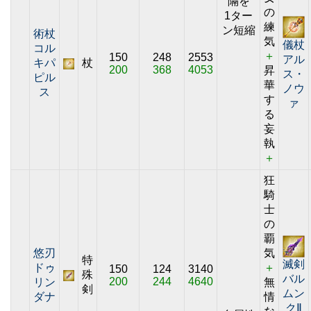
隔を
の
1ター
練
ン短縮
術杖
気
儀杖
コル
＋
150
248
2553
アル
キパ
杖
200
368
4053
昇
ス・
ピル
華
ノウ
ス
す
ァ
る
妄
執
＋
狂
騎
士
の
覇
悠刃
気
特
滅剣
ドゥ
＋
150
124
3140
殊
バル
200
244
4640
リン
無
剣
ムン
ダナ
情
クⅡ