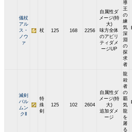
導
王
自属性ダ
の
儀杖
メージ(特
練
アル
大)
気
ス・
杖
味方全体
125
168
2256
深
ノウ
のアビリ
淵
ァ
ティダメ
の
ージUP
探
求
者
龍
殺
者
自属性ダ
の
滅剣
特
メージ(特
覇
バル
殊
125
102
2604
大)
気
ムン
剣
追加ダメ
龍
クⅡ
ージ
を
屠
る