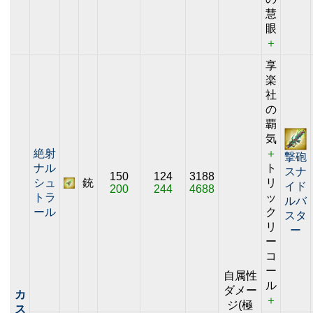
慧
眼
＋
享
楽
社
の
覇
気
絶射
＋
撃砲
ナル
ト
スナ
150
124
3188
シュ
銃
リ
イド
200
244
4688
トラ
ッ
ルバ
ール
ク
スタ
リ
ー
ー
コ
ー
自属性
ル
ダメー
カ
＋
ジ(極
ス