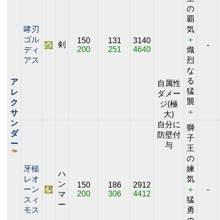
の
覇
哮刃
気
ゴル
＋
150
131
3140
剣
-
200
251
4640
ディ
熾
アス
烈
な
る
ア
自属性
猛
レ
ダメー
襲
ク
ジ(極
＋
サ
大)
ン
自分に
獅
ダ
防壁付
子
ー
与
王
の
牙槌
練
ハ
レオ
気
ン
150
186
2912
ーン
＋
-
200
306
4412
マ
スィ
猛
ー
モス
勇