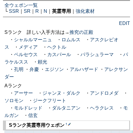
全ウェポン一覧
└
SSR
｜
SR
｜
R
｜
N
｜
英霊専用
｜
強化素材
EDIT
Sランク 詳しい入手方法は→
推究の正殿
・
シャルルマーニュ
・
ロムルス
・
アスクレピオ
ス
・
メディア
・
ヘクトル
・
ペルセウス
・
カスパール
・
パラシュラーマ
・
パ
ラケルスス
・
頼光
・
孔明
・
弁慶
・
エジソン
・
アルハザード
・
アレクサン
ダー
Aランク
・
アーサー
・
ジャンヌ・ダルク
・
アンドロメダ
・
ソロモン
・
ジークフリート
・
モルドレッド
・
ダルタニアン
・
ヘラクレス
・
モ
ルガン
・
信玄
†
Sランク英霊専用ウェポン