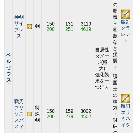
の
覇
神剣
気
魔剣
サイ
＋
150
131
3119
剣
クラ
200
251
4619
プレ
容
レン
ス
赦
ト
な
き
自属性
猛
ペ
ダメー
襲
ル
ジ(極
＋
セ
大)
ウ
強化効
護
ス
果を一
国
つ消去
士
の
戦刃
練
魔刃
フリ
特
気
150
159
3002
エリ
ソス
殊
＋
200
279
4502
ミネ
スパ
剣
討
イタ
スィ
破
ー
の