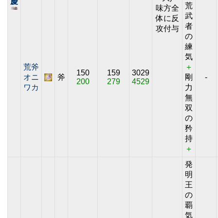
慶
荒
味方全
武
体に反
者
攻付与
の
練
気
荒斧
＋
150
159
3029
オニ
斧
剛
-
200
279
4529
ワカ
力
無
双
の
矜
持
＋
発
明
王
の
覇
気