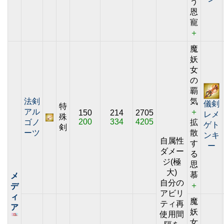
う
恩
寵
＋
魔
妖
女
の
覇
法剣
気
儀剣
特
アル
＋
150
214
2705
レメ
殊
200
334
4205
ゴノ
拡
ゲト
剣
ーツ
散
ンキ
自属性
す
ー
ダメー
る
ジ(極
思
大)
慕
メ
自分の
＋
デ
アビリ
ィ
魔
ティ再
ア
妖
使用間
女