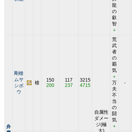
龍
の
叡
智
＋
荒
武
者
の
覇
気
剛槍
＋
ムサ
150
117
3215
槍
万
-
200
237
4715
シボ
夫
ウ
不
当
の
自属性
闘
ダメー
気
ジ(極
＋
弁
大)