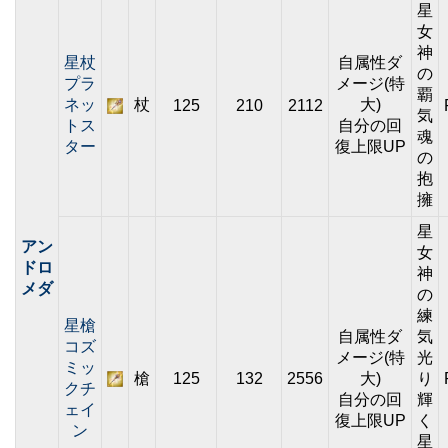
星
女
神
星杖
自属性ダ
の
プラ
メージ(特
覇
ネッ
杖
大)
125
210
2112
気
トス
自分の回
魂
ター
復上限UP
の
抱
擁
星
アン
女
ドロ
神
メダ
の
練
星槍
自属性ダ
気
コズ
メージ(特
光
ミッ
槍
125
132
2556
大)
り
クチ
自分の回
輝
ェイ
復上限UP
く
ン
星