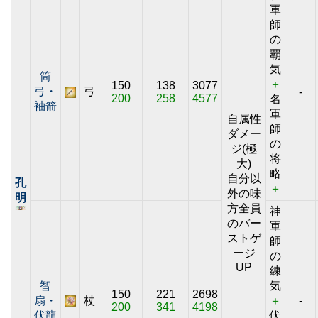
軍
師
の
覇
気
筒
＋
150
138
3077
弓・
弓
-
200
258
4577
名
袖箭
軍
自属性
師
ダメー
の
ジ(極
将
大)
略
自分以
孔
＋
外の味
明
方全員
神
のバー
軍
ストゲ
師
ージ
の
UP
練
智
気
150
221
2698
扇・
杖
＋
-
200
341
4198
伏龍
伏