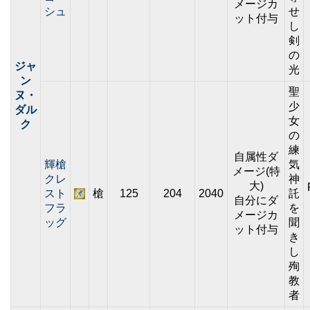
メージカ
シュ
せ
ット付与
し
剣
の
ジャ
光
ン
聖
ヌ・
少
ダル
女
ク
の
練
自属性ダ
輝槍
気
メージ(特
クレ
神
大)
スト
槍
125
204
2040
託
自分にダ
フラ
を
メージカ
ッグ
聞
ット付与
き
し
殉
教
者