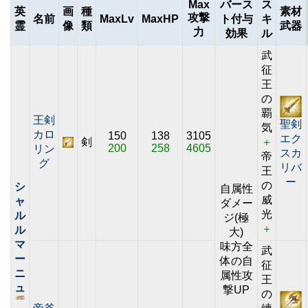
Max
バース
ス
英
画
種
素材
攻撃
名前
MaxLv
MaxHP
ト付与
キ
霊
像
類
武器
力
効果
ル
武
征
王
の
覇
王剣
聖剣
気
カロ
150
138
3105
エク
剣
＋
200
258
4605
リン
スカ
帝
グ
リバ
王
ー
の
シ
自属性
威
ャ
ダメー
光
ル
ジ(極
＋
ル
大)
マ
味方全
武
ー
体の自
征
ニ
属性攻
王
ュ
撃UP
の