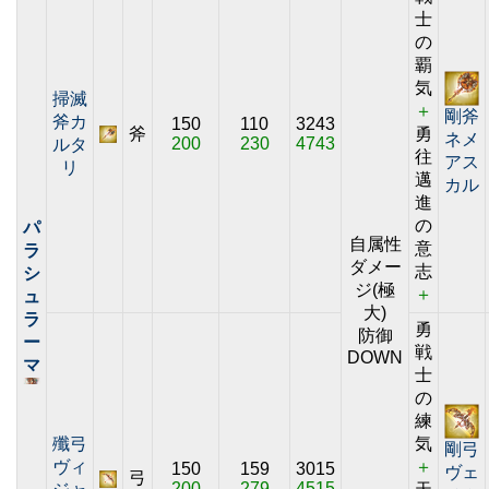
士
の
覇
気
掃滅
＋
剛斧
斧カ
150
110
3243
斧
勇
ネメ
200
230
4743
ルタ
往
アス
リ
邁
カル
進
の
パ
自属性
意
ラ
ダメー
志
シ
ジ(極
＋
ュ
大)
ラ
勇
防御
ー
戦
DOWN
マ
士
の
練
殲弓
気
剛弓
ヴィ
＋
150
159
3015
ヴェ
弓
200
279
4515