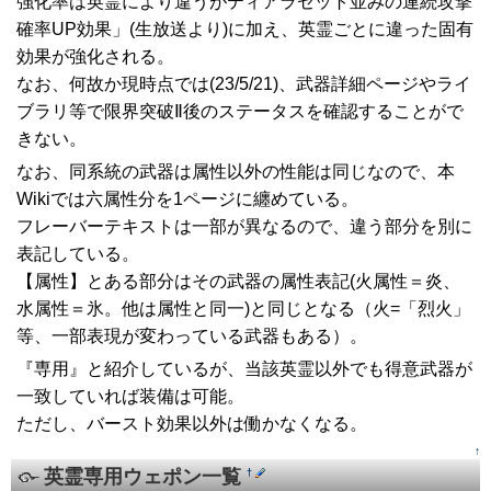
強化率は英霊により違うがティアラセット並みの連続攻撃
確率UP効果」(生放送より)に加え、英霊ごとに違った固有
効果が強化される。
なお、何故か現時点では(23/5/21)、武器詳細ページやライ
ブラリ等で限界突破Ⅱ後のステータスを確認することがで
きない。
なお、同系統の武器は属性以外の性能は同じなので、本
Wikiでは六属性分を1ページに纏めている。
フレーバーテキストは一部が異なるので、違う部分を別に
表記している。
【属性】とある部分はその武器の属性表記(火属性＝炎、
水属性＝氷。他は属性と同一)と同じとなる（火=「烈火」
等、一部表現が変わっている武器もある）。
『専用』と紹介しているが、当該英霊以外でも得意武器が
一致していれば装備は可能。
ただし、バースト効果以外は働かなくなる。
↑
英霊専用ウェポン一覧
†