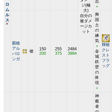
志
ロ
ジ(極
＋
ム
大)
興
ル
自分の
国
ス
被ダメ
土
ージカ
の
ット
練
気
覇槍
輝槍
＋
アル
150
255
2484
クレ
槍
金
200
375
3984
バロ
スト
城
ンガ
フラ
鉄
ッグ
壁
の
体
現
＋
神
癒
者
の