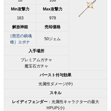
18
108
Min攻撃力
Max攻撃力
163
978
解放神姫
売却価格
［慈悲の鎮魂
50ジェム
槍］エポナ
入手場所
プレミアムガチャ
魔宝石ガチャ
バースト付与効果
光属性ダメージ(中)
スキル
レイディフェンダー
：光属性キャラクターの最大
HPUP(小)