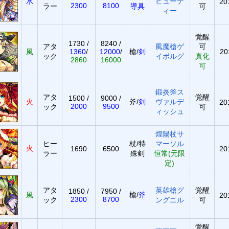
水
ビューテ
20
2300
8100
ラー
導具
可
ィー
覚醒
1730 /
8240 /
アタ
風魔槍ゲ
可
風
1360
/
12000
/
槍/
剣
20
ック
イボルグ
真化
2860
16000
可
鍛炎斧ス
アタ
覚醒
1500 /
9000 /
火
斧/
剣
ヴァルデ
20
2000
9500
ック
可
ィッシュ
煌陽杖サ
ヒー
杖/特
マーソル
火
1690
6500
20
ラー
殊剣
恒常(元限
定)
アタ
英雄槍グ
覚醒
1850 /
7950 /
風
槍/
斧
20
2300
8700
ック
ングニル
可
覚醒