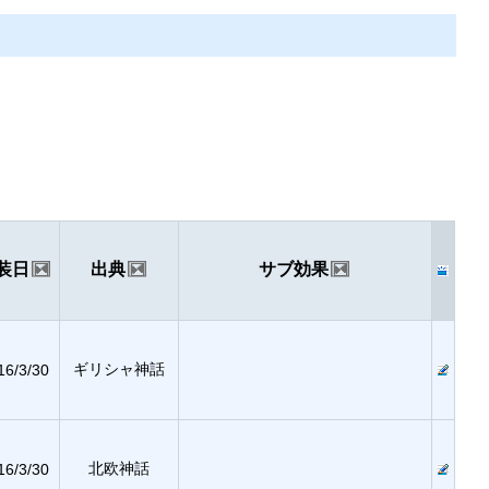
装日
出典
サブ効果
ギリシャ神話
16/3/30
北欧神話
16/3/30