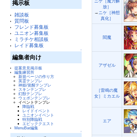
ニケ［魔力解
掲示板
放］
→
ニケ［神想
雑談板
真化］
質問板
フレンド募集板
ユニオン募集板
閻魔
ミラチケ相談板
レイド募集板
↑
編集者向け
アザゼル
提案意見掲示板
編集練習所
新規ページの作り方
英霊テンプレ
神姫/覚醒テンプレ
スキンテンプレ
［雷鳴の魔
幻獣テンプレ
女］ミカエル
ウェポンテンプレ
イベントテンプレ
降臨戦
レイドイベント
ユニオンイベント
特別降臨戦
エア
エピッククエスト
MenuBar編集
↑