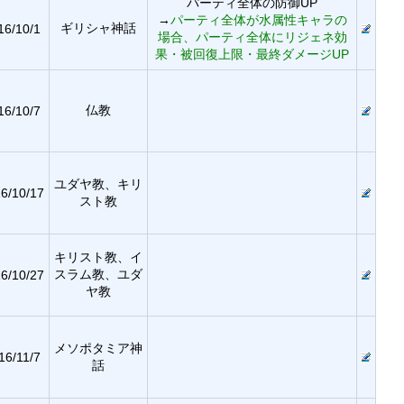
パーティ全体の防御UP
→
パーティ全体が水属性キャラの
ギリシャ神話
16/10/1
場合、パーティ全体にリジェネ効
果・被回復上限・最終ダメージUP
仏教
16/10/7
ユダヤ教、キリ
6/10/17
スト教
キリスト教、イ
スラム教、ユダ
6/10/27
ヤ教
メソポタミア神
16/11/7
話