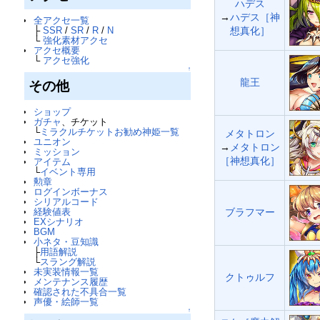
ハデス
→
ハデス［神
全アクセ一覧
想真化］
├
SSR
/
SR
/
R
/
N
└
強化素材アクセ
アクセ概要
└
アクセ強化
↑
龍王
その他
ショップ
ガチャ
、チケット
└
ミラクルチケットお勧め神姫一覧
メタトロン
ユニオン
→
メタトロン
ミッション
［神想真化］
アイテム
└
イベント専用
勲章
ログインボーナス
シリアルコード
経験値表
ブラフマー
EXシナリオ
BGM
小ネタ・豆知識
├
用語解説
└
スラング解説
未実装情報一覧
クトゥルフ
メンテナンス履歴
確認された不具合一覧
声優・絵師一覧
↑