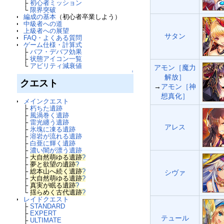
├
初心者ミッション
└
限界突破
編成の基本
（初心者卒業しよう）
中級者への道
上級者への展望
サタン
FAQ・よくある質問
ゲーム仕様・計算式
├
バフ・デバフ効果
├
状態アイコン一覧
└
アビリティ減衰値
アモン［魔力
↑
解放］
クエスト
→
アモン［神
想真化］
メインクエスト
├
朽ちた遺跡
├
風渦巻く遺跡
├
雷光纏う遺跡
アレス
├
氷塊に凍る遺跡
├
溶岩が流れる遺跡
├
白亜に輝く遺跡
├
濃い闇が漂う遺跡
├
大自然萌ゆる遺跡
?
├
夢と欲望の遺跡
?
├
総本山へ続く遺跡
?
シヴァ
├
大自然萌ゆる遺跡
?
├
真実が眠る遺跡
?
└
揺らめく古代遺跡
?
レイドクエスト
├
STANDARD
├
EXPERT
テュール
├
ULTIMATE