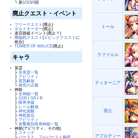
└ 第
1
/
2
/
3
/
4
回
↑
廃止クエスト・イベント
フリークエスト
(廃止)
トール
ギルドオーダー
(廃止)
迷宮踏破イベント(廃止？)
降臨戦クエスト
(
エピッククエスト
に
統合)
TOWER OF MALICE
(廃止)
↑
ラファエル
キャラ
英霊
├
全英霊一覧
├
アビリティ
├
英気解放
ティターニア
└
推究の正殿
神姫
├
全神姫一覧
├
SSR
/
SR
/
R
├
限界突破
├
レベル解放
雷公
├
神化覚醒
├
神想真化
├
アビリティ
└
攻撃種別有用神姫一覧
神姫(アビリティ、その他)
├
スナッチ
アプロディー
├
バースト、フルバースト編成