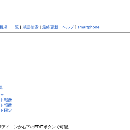
新規
|
一覧
|
単語検索
|
最終更新
|
ヘルプ
]
smartphone
覧
チャ
ント報酬
ント報酬
ード限定
アイコンか右下のEDITボタンで可能。