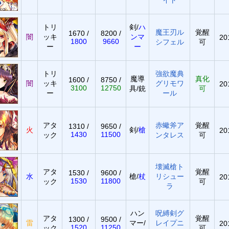
トリ
剣/
ハ
魔王刃ル
覚醒
1670 /
8200 /
闇
ッキ
ンマ
20
1800
9660
シフェル
可
ー
ー
トリ
強欲魔典
魔導
真化
1600 /
8750 /
闇
ッキ
グリモワ
20
3100
12750
具/銃
可
ー
ール
アタ
赤蠍斧ア
覚醒
1310 /
9650 /
火
剣/
槍
20
1430
11500
ック
ンタレス
可
壊滅槍ト
アタ
覚醒
1530 /
9600 /
水
槍/
杖
リシュー
20
1530
11800
ック
可
ラ
ハン
呪縛剣グ
アタ
覚醒
1300 /
9500 /
雷
マー/
レイプニ
20
1520
11250
ック
可