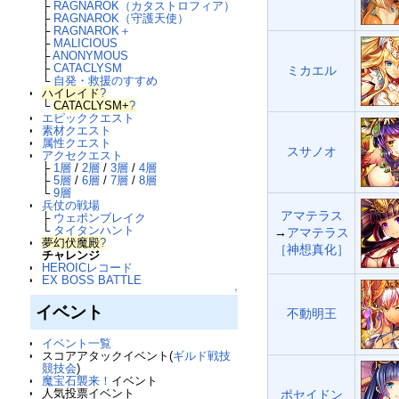
├
RAGNAROK（カタストロフィア）
├
RAGNAROK（守護天使）
├
RAGNAROK＋
├
MALICIOUS
├
ANONYMOUS
├
CATACLYSM
ミカエル
└
自発・救援のすすめ
ハイレイド
?
└
CATACLYSM+
?
エピッククエスト
素材クエスト
属性クエスト
スサノオ
アクセクエスト
├
1層
/
2層
/
3層
/
4層
├
5層
/
6層
/
7層
/
8層
└
9層
兵仗の戦場
アマテラス
├
ウェポンブレイク
└
タイタンハント
→
アマテラス
夢幻伏魔殿
?
［神想真化］
チャレンジ
HEROICレコード
EX BOSS BATTLE
↑
イベント
不動明王
イベント一覧
スコアアタックイベント(
ギルド戦技
競技会
)
魔宝石襲来！
イベント
人気投票イベント
ポセイドン