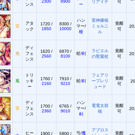
2300
8900
リアイナ
可
ンス
ー
ハン
雷神爆槌
アタ
覚醒
1720 /
8300 /
雷
マー/
ミョルニ
20
1850
10000
ック
可
槍
ル
ディ
ラビエル
覚醒
1620 /
6870 /
光
フェ
杖/
剣
20
2560
8100
の聖翼杖
可
ンス
トリ
フェアリ
覚醒
1760 /
7910 /
風
ッキ
杖/
剣
ープレリ
20
2160
9210
可
ー
ュード
ディ
ハン
電電太鼓
覚醒
1700 /
6765 /
雷
フェ
マー/
20
2360
9010
槌
可
ンス
剣
アプロス
ヒー
弓/
魔
覚醒
1900 /
5800 /