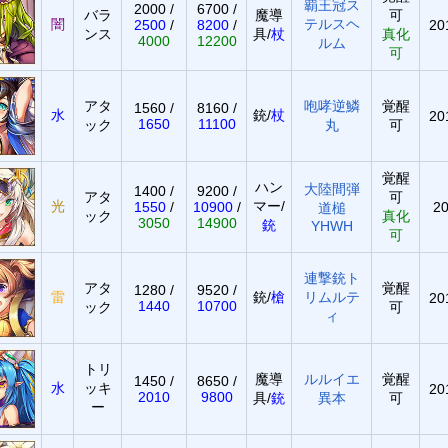
覇王冠ス
2000 /
6700 /
バラ
魔導
可
闇
テルスヘ
2500
/
8200
/
20
ンス
具/
杖
真化
4000
12200
ルム
可
アタ
咆哮逆鱗
覚醒
1560 /
8160 /
水
銃/
杖
20
1650
11100
ック
丸
可
覚醒
ハン
大陸間弾
1400 /
9200 /
アタ
可
光
マー/
1550
/
10900
/
20
道槌
ック
真化
3050
14900
銃
YHWH
可
連撃銃ト
アタ
覚醒
1280 /
9520 /
雷
銃/
槍
リムルテ
20
1440
10700
ック
可
ィ
トリ
魔導
ルルイエ
覚醒
1450 /
8650 /
水
ッキ
20
2010
9800
具/
銃
異本
可
ー