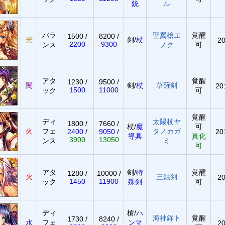
銃
ル
バラ
聖翼槍エ
覚醒
1500 /
8200 /
光
剣/
杖
20
2200
9300
ンス
ノク
可
アタ
覚醒
1230 /
9500 /
闇
剣/
杖
草薙剣
20
1500
11000
ック
可
覚醒
ディ
太陽杖ヤ
1800 /
7660 /
杖/
魔
可
火
フェ
タノカガ
2400
/
9050
/
20
導具
真化
3900
13050
ンス
ミ
可
アタ
剣/
特
覚醒
1280 /
10000 /
火
三鈷剣
20
1450
11900
ック
殊剣
可
ディ
槍/
ハ
海神鉾ト
覚醒
1730 /
8240 /
水
フェ
ンマ
20