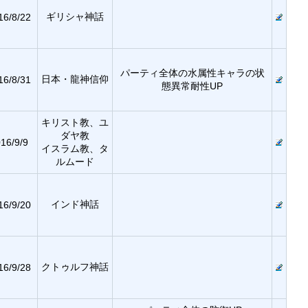
ギリシャ神話
16/8/22
パーティ全体の水属性キャラの状
日本・龍神信仰
16/8/31
態異常耐性UP
キリスト教、ユ
ダヤ教
16/9/9
イスラム教、タ
ルムード
インド神話
16/9/20
クトゥルフ神話
16/9/28