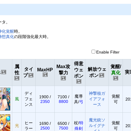
ータ。
神化覚醒
時。
神想真化
の段階強化最大時。
Enable Filter
得意
属
Max攻
覚醒/
タイ
解放ウェ
MaxHP
ウェ
像
実
性
撃力
真化
プ
ポン
ポン
ディ
神撃核ガ
魔導
覚醒
1900 /
7100 /
風
フェ
イアフォ
20
2350
8800
具/
弓
可
ンス
ース
魔光銃ソ
ヒー
杖/
特
覚醒
1690 /
6500 /
光
ルイグナ
20
2500
7500
ラー
殊剣
可
イト