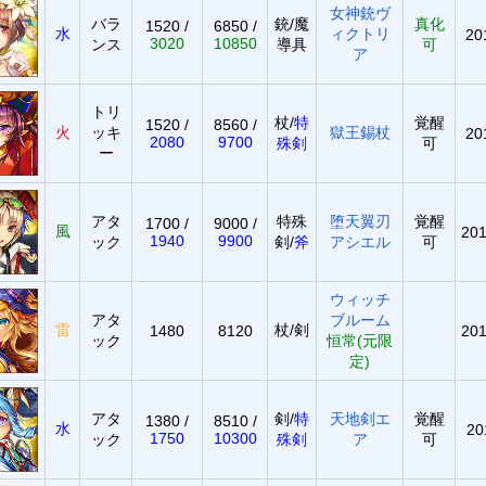
女神銃ヴ
バラ
銃/魔
真化
1520 /
6850 /
水
ィクトリ
20
3020
10850
ンス
導具
可
ア
トリ
杖/
特
覚醒
1520 /
8560 /
火
ッキ
獄王錫杖
20
2080
9700
殊剣
可
ー
アタ
特殊
堕天翼刃
覚醒
1700 /
9000 /
風
201
1940
9900
ック
剣/
斧
アシエル
可
ウィッチ
アタ
ブルーム
雷
杖/剣
1480
8120
201
ック
恒常(元限
定)
アタ
剣/
特
天地剣エ
覚醒
1380 /
8510 /
水
20
1750
10300
ック
殊剣
ア
可