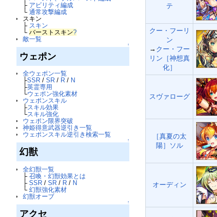
├
アビリティ編成
テ
└
通常攻撃編成
スキン
├
スキン
クー・フーリ
└
バーストスキン
?
敵一覧
ン
↑
→
クー・フー
ウェポン
リン［神想真
化］
全ウェポン一覧
├
SSR
/
SR
/
R
/
N
├
英霊専用
└
ウェポン強化素材
スヴァローグ
ウェポンスキル
├
スキル効果
└
スキル強化
ウェポン限界突破
神姫得意武器逆引き一覧
ウェポンスキル逆引き検索一覧
［真夏の太
↑
陽］ソル
幻獣
全幻獣一覧
├
召喚・幻獣効果とは
├
SSR
/
SR
/
R
/
N
オーディン
└
幻獣強化素材
幻獣オーブ
↑
アクセ