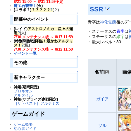
8/21 15:00 ～ 8/31 11:59予定
魔宝石襲来！
(火)
SSR
†
(コラボ？)
？？？？？
?
(？)
↑
開催中のイベント
青字は
神化覚醒
後のデ
(レイド)
アストロノミカ 星々の邂
・ステータスの
青字
は
逅
?
(火)
・ステータスの
緑字
は
7/30 メンテナンス後 ～ 8/17 11:59
(特別降臨戦)
降臨！最かわアルテミ
・最大レベル：80
ス！
?
(風)
7/30 メンテナンス後 ～ 8/12 11:59
イベント一覧
↑
その他
名前
画
↑
新キャラクター
神姫(期間限定)
プロキオン
アルタイル
ガイア
神姫(サプライズ参戦限定)
［ザ・ベスト］アルテミス
↑
ゲームガイド
ゲーム概要
ソル
初心者ガイド